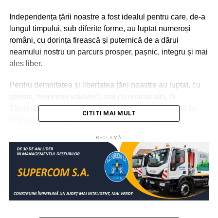
Independența țării noastre a fost idealul pentru care, de-a
lungul timpului, sub diferite forme, au luptat numeroși
români, cu dorința firească și puternică de a dărui
neamului nostru un parcurs prosper, pașnic, integru și mai
ales liber.
Pentru demnitatea și libertatea țării noastre au luptat, cu
eroism, numeroși voievozi, mai cu seamă aici, la
Târgoviște, de la Vlad Țepeș și Mihai Viteazul până la
CITITI MAI MULT
Sfântul Voievod Constantin Brâncoveanu.
RECLAMĂ
Acum 148 de ani, Domnitorul Carol I, continuând acel
entuziast proiect de modernizare a României, inaugurat
de Alexandru Ioan Cuza, împreună cu oameni politici
responsabili, demni și patrioți, a proclamat Independența
de Stat a României, care, mai apoi, a fost consacrată pe
câmpurile de bătălie.