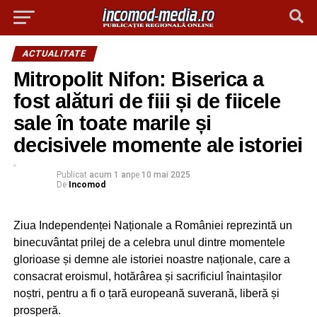
ACTUALITATE
Mitropolit Nifon: Biserica a
fost alături de fiii și de fiicele
sale în toate marile și
decisivele momente ale istoriei
Publicat
acum 1 an
pe
10 mai 2025
De
Incomod
Ziua Independenței Naționale a României reprezintă un
binecuvântat prilej de a celebra unul dintre momentele
glorioase și demne ale istoriei noastre naționale, care a
consacrat eroismul, hotărârea și sacrificiul înaintașilor
noștri, pentru a fi o țară europeană suverană, liberă și
prosperă.