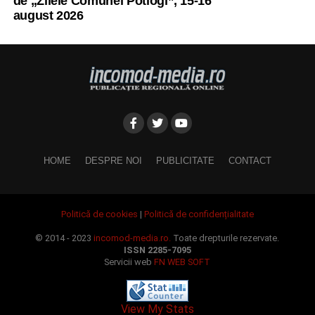
de „Zilele Comunei Potlogi”, 15-16
august 2026
HOME
DESPRE NOI
PUBLICITATE
CONTACT
Politică de cookies
|
Politică de confidențialitate
© 2014 - 2023
incomod-media.ro.
Toate drepturile rezervate.
ISSN 2285-7095
Servicii web
FN WEB SOFT
View My Stats