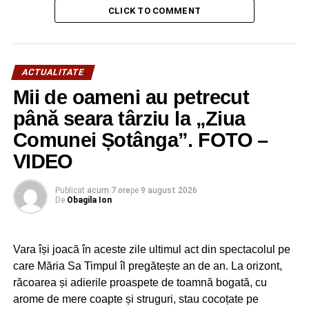
La Grivița, la Plevna, la Rahova, la Smârdan ori la Vidin,
CLICK TO COMMENT
soldații români au scris adevărate pagini de vitejie, eroism
și curaj, oferindu-ne, mulți chiar cu prețul vieții lor, acel
necesar și minunat exemplu că țara se apară și se
slujește prin fapte și nu prin vorbe!
ACTUALITATE
Mii de oameni au petrecut
până seara târziu la „Ziua
RECLAMA
Comunei Șotânga”. FOTO –
VIDEO
Publicat
acum 7 ore
pe
9 august 2026
De
Obagila Ion
Biserica neamului românesc a fost alături de fiii și de
fiicele sale în toate marile și decisivele sale momente ale
istoriei, binecuvântând, sprijinind, ajutând și încurajând.
Vara își joacă în aceste zile ultimul act din spectacolul pe
De aceea, nu trebuie să uităm că la toate parohiile din
care Măria Sa Timpul îl pregătește an de an. La orizont,
țară s-au realizat colecte pentru susținerea frontului,
răcoarea și adierile proaspete de toamnă bogată, cu
numeroși monahi și monahii s-au înrolat ca voluntari,
arome de mere coapte și struguri, stau cocoțate pe
ajutând ca infirmieri și brancardieri, iar mulți preoți și-au