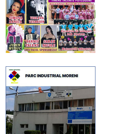
Și, ca o încununare a evenimentulului „Ziua Comunei
Șotânga”, a fost spectacolul muzical artistic. Pe scena
amplasată în parc, au evoluat pe parcursul întregii după
amiezi și până târziu în noapte, copiii, artiști în devenire,
și soliști celebri, invitați special pentru a încânta miiile de
oameni veniți nu numai din Șotânga, ci din toate
localitățile învecinate, pentru a se bucura de muzica
populara interpretată de artiștii Ansamblului Folcloric
Peştera Ialomiţei are o dezvoltare cumulată de 1.128
„Chindia”, dirijat de Ionuț Dumitrescu. Apoi, rând pe rând,
metri, dintre care doar 480 sunt accesibili şi amenajaţi
au fost aplaudați la scenă deschisă și au încins atmosfera
pentru vizitare. Temperatura în peşteră oscilează între 5 şi
Cristina Turcu Preda, Simona Dinescu, Raoul, Lino
6 grade. Umiditatea este destul de mare, între 85 şi 100%.
Golden și, înainte de superbul foc de artificii care a