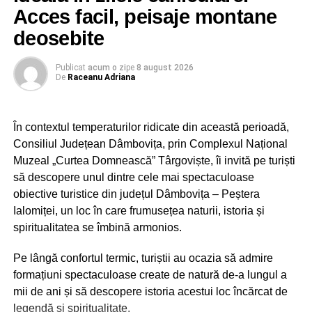
din rutina existențială, au tocmai acest dar. Unesc.
Acces facil, peisaje montane
ajutorul Tatălui ceresc, Îl rog să ne dăruiască nouă, tuturor
Încheagă. Întăresc.
românilor, pace, bunăstare și ajutor în toate! Dumnezeu
deosebite
să binecuvinteze România!
Publicat
acum o zi
pe
8 august 2026
† NIFON,
De
Raceanu Adriana
Arhiepiscop și Mitropolit al Târgoviștei
Urmărește Incomod Media și pe Google News
În contextul temperaturilor ridicate din această perioadă,
Consiliul Județean Dâmbovița, prin Complexul Național
Muzeal „Curtea Domnească” Târgoviște, îi invită pe turiști
RECLAMA
să descopere unul dintre cele mai spectaculoase
obiective turistice din județul Dâmbovița – Peștera
Ialomiței, un loc în care frumusețea naturii, istoria și
spiritualitatea se îmbină armonios.
Pe lângă confortul termic, turiștii au ocazia să admire
RELATIONATE:
ACTUALITATE
ARHIEPISCOPIE
formațiuni spectaculoase create de natură de-a lungul a
DÂMBOVIŢA
MESAJ
MITROPOLIT
NIFON
mii de ani și să descopere istoria acestui loc încărcat de
ZIUA INDEPENDENȚEI
legendă și spiritualitate.