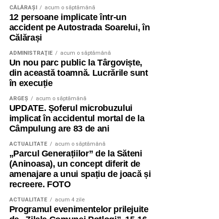
CĂLĂRAŞI
acum o săptămână
12 persoane implicate într-un
accident pe Autostrada Soarelui, în
Călărași
ADMINISTRAŢIE
acum o săptămână
Un nou parc public la Târgoviște,
din această toamnă. Lucrările sunt
în execuție
ARGEȘ
acum o săptămână
UPDATE. Șoferul microbuzului
implicat în accidentul mortal de la
Câmpulung are 83 de ani
ACTUALITATE
acum o săptămână
„Parcul Generațiilor” de la Săteni
(Aninoasa), un concept diferit de
amenajare a unui spațiu de joacă și
recreere. FOTO
ACTUALITATE
acum 4 zile
Programul evenimentelor prilejuite