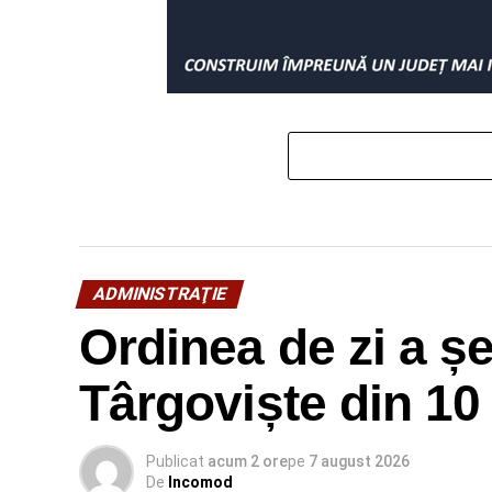
ADMINISTRAŢIE
Ordinea de zi a ș
Târgoviște din 10
Publicat
acum 2 ore
pe
7 august 2026
De
Incomod