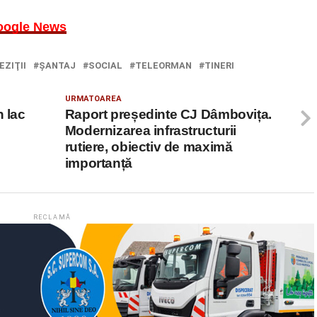
oogle News
EZIŢII
ŞANTAJ
SOCIAL
TELEORMAN
TINERI
URMATOAREA
n lac
Raport președinte CJ Dâmbovița.
Modernizarea infrastructurii
rutiere, obiectiv de maximă
importanță
RECLAMĂ