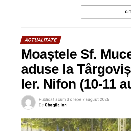
CI
ACTUALITATE
Moaștele Sf. Mucen
aduse la Târgoviș
Ier. Nifon (10-11 
Publicat
acum 3 ore
pe
7 august 2026
De
Obagila Ion