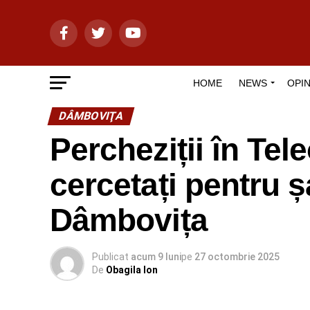
HOME
NEWS
OPIN
DÂMBOVIŢA
Percheziții în Tel
cercetați pentru șa
Dâmbovița
Publicat
acum 9 luni
pe
27 octombrie 2025
De
Obagila Ion