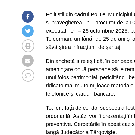
Polițiștii din cadrul Poliției Municipiu
supravegherea unui procuror de la Pa
executat, ieri – 26 octombrie 2025, pe
Teleorman, un tânăr de 25 de ani și o 
săvârșirea infracțiunii de șantaj.
Din anchetă a reieșit că, în perioada
amenințare două persoane să le remit
unui folos patrimonial, periclitând lib
ridicate mai multe mijloace materiale
telefonice și carduri bancare.
Tot ieri, față de cei doi suspecți a f
ordonanță. Astăzi vor fi prezentați în
preventive. Cercetările în acest caz 
lângă Judecătoria Târgoviște.