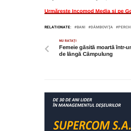
Urmărește Incomod Media și pe G
RELATIONATE:
BANI
DÂMBOVIŢA
PERCH
NU RATAȚI
Femeie găsită moartă într-u
de lângă Câmpulung