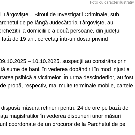
Foto cu caracter ilustrativ
lui Târgoviște – Biroul de Investigații Criminale, sub
rchetul de pe lângă Judecătoria Târgoviște, au
rcheziții la domiciliile a două persoane, din județul
fată de 19 ani, cercetați într-un dosar privind
 09.10.2025 – 10.10.2025, suspecții au constrâns prin
ă sume de bani, în vederea dobândirii în mod injust a
ertatea psihică a victimelor. În urma descinderilor, au fost
 de probă, respectiv, mai multe terminale mobile, cartele
ost dispusă măsura reținerii pentru 24 de ore pe bază de
 fața magistraților în vederea dispunerii unor măsuri
sunt coordonate de un procuror de la Parchetul de pe