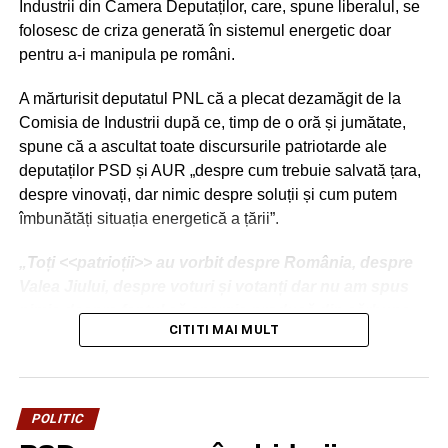
RECLAMA
Industrii din Camera Deputaților, care, spune liberalul, se
folosesc de criza generată în sistemul energetic doar
pentru a-i manipula pe români.
A mărturisit deputatul PNL că a plecat dezamăgit de la
Comisia de Industrii după ce, timp de o oră și jumătate,
La finalul întâlnirii, președintele Comisiei de Politică
spune că a ascultat toate discursurile patriotarde ale
Externă din cadrul Senatului României i-a oferit
deputaților PSD și AUR „despre cum trebuie salvată țara,
omologului său danez, Christian Friis Bach, o gravură
despre vinovați, dar nimic despre soluții și cum putem
înfățișând Parlamentul României. În partea a doua a
îmbunătăți situația energetică a țării”.
întâlnirii președintele Senatului României, Mircea
Abrudean, a ținut să salute prezența delegației daneze în
„Toți <<patrioții>> au vorbit despre România, despre
țara noastră.
Valea Jiului, despre voturi și votanți dar nu am spus
nimic despre faptul că energia produsă din cărbune
Urmărește Incomod Media și pe Google News
CITITI MAI MULT
este ceea mai poluantă sau despre faptul că Polonia
produce energie din cărbune pentru că are un
RELATIONATE:
DANEMARCA
DELEGAŢIE
PARLAMENT
cărbune mult mai superior caloric față de cel
POLITIC
SENATOR
TITUS CORLĂŢEAN
românesc și de aici rentabilitatea centralelor
POLITIC
URMATOAREA
poloneze”.