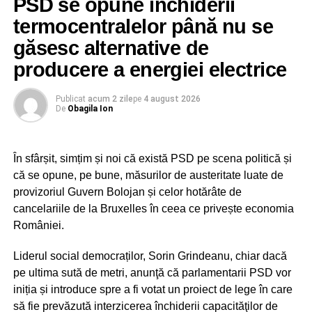
Sorin Grindeanu va consulta poporul PSD-ist
PSD se opune închiderii
dacă să rămână sau nu la guvernare
Mai spune Aurelian Cotinescu că, în momentul în care
termocentralelor până nu se
reprezentanții Ministerului Energiei au vorbit în cadrul
NU RATAȚI
găsesc alternative de
AUR vrea alegeri locale în două tururi de scrutin
Comisiei și au încercat să explice cum stau lucrurile, nu i-
producere a energiei electrice
a ascultat nimeni, deși erau oameni cu expertiză, care
cunoșteau clar problemele din sistemul energetic .
Publicat
acum 2 zile
pe
4 august 2026
De
Obagila Ion
„PSD și AUR aveau deciziile luate la sediile de partid,
nu aveau nevoie să asculte experții ministerului.
Concret, reprezentanții ministerului au spus că nu se
În sfârșit, simțim și noi că există PSD pe scena politică și
dorește închiderea capacităților de producție energie
că se opune, pe bune, măsurilor de austeritate luate de
pe cărbune și că există o singură situație, la Govora,
provizoriul Guvern Bolojan și celor hotărâte de
unde cei 100 MW obținuți din cărbune se pot înlocui
cancelariile de la Bruxelles în ceea ce privește economia
cu energie produsă din gaze naturale. Ministerul
României.
Energiei a avertizat că, dacă amendamentele trec
ajungem în situația de a avea PNRR-ul blocat și banii
Liderul social democraților, Sorin Grindeanu, chiar dacă
pierduți din fonduri europene”, a adăugat Aurelian
pe ultima sută de metri, anunţă că parlamentarii PSD vor
Cotinescu – deputat PNL de Dâmbovița.
iniția și introduce spre a fi votat un proiect de lege în care
să fie prevăzută interzicerea închiderii capacităţilor de