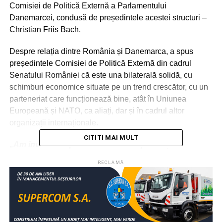
Comisiei de Politică Externă a Parlamentului
Danemarcei, condusă de președintele acestei structuri –
Christian Friis Bach.
Despre relația dintre România și Danemarca, a spus
președintele Comisiei de Politică Externă din cadrul
Senatului României că este una bilaterală solidă, cu
schimburi economice situate pe un trend crescător, cu un
parteneriat care funcționează bine, atât în Uniunea
Europeană și NATO, ca aliați, dar și în cadrul altor
organizații internaționale.
CITITI MAI MULT
„Am invitat companiile daneze la o prezență
investițională și mai activă pe piața românească.
RECLAMĂ
Danemarca susține politic finalizarea negocierilor de
aderare a României la OCDE în 2026, ceea ce e
important pentru noi, așa cum România a susținut
prin votul său obținerea calității de membru
(nepermanent) în Consiliul de Securitate ONU de către