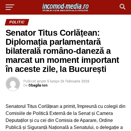
POLITIC
Senator Titus Corlățean:
Diplomația parlamentară
bilaterală româno-daneză a
marcat un moment important
în aceste zile, la București
Publicat
acum 5 luni
pe
26 februarie 2026
De
Obagila Ion
Senatorul Titus Corlățean a primit, împreună cu colegii din
Comisiile de Politică Externă de la Senat și Camera
Deputaților și cu cei din Comisia de Aparare, Ordine
Publică și Siguranță Națională a Senatului, o delegație a