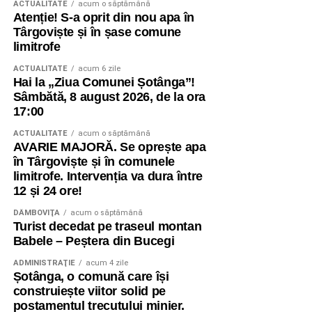
ACTUALITATE
acum o săptămână
Atenție! S-a oprit din nou apa în
Târgoviște și în șase comune
limitrofe
ACTUALITATE
acum 6 zile
Hai la „Ziua Comunei Șotânga”!
Sâmbătă, 8 august 2026, de la ora
17:00
ACTUALITATE
acum o săptămână
AVARIE MAJORĂ. Se oprește apa
în Târgoviște și în comunele
limitrofe. Intervenția va dura între
12 și 24 ore!
DÂMBOVIŢA
acum o săptămână
Turist decedat pe traseul montan
Babele – Peștera din Bucegi
ADMINISTRAŢIE
acum 4 zile
Șotânga, o comună care își
construiește viitor solid pe
postamentul trecutului minier.