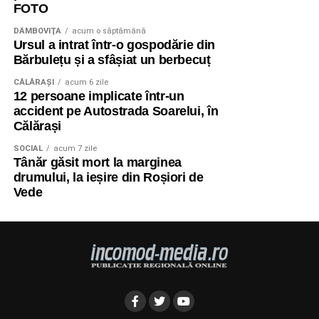
FOTO
DÂMBOVIŢA
acum o săptămână
Ursul a intrat într-o gospodărie din
Bărbulețu și a sfâșiat un berbecuț
CĂLĂRAŞI
acum 6 zile
12 persoane implicate într-un
accident pe Autostrada Soarelui, în
Călărași
SOCIAL
acum 7 zile
Tânăr găsit mort la marginea
drumului, la ieșire din Roșiori de
Vede