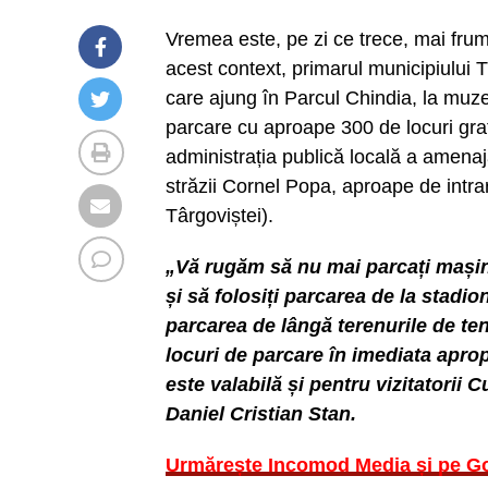
Vremea este, pe zi ce trece, mai frumoa
acest context, primarul municipiului T
care ajung în Parcul Chindia, la muze
parcare cu aproape 300 de locuri gr
administrația publică locală a amenaj
străzii Cornel Popa, aproape de intr
Târgoviștei).
„Vă rugăm să nu mai parcați mașin
și să folosiți parcarea de la stadi
parcarea de lângă terenurile de te
locuri de parcare în imediata apro
este valabilă și pentru vizitatorii
Daniel Cristian Stan.
Urmărește Incomod Media și pe G