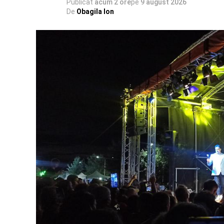
Publicat
acum 2 ore
pe
9 august 2026
De
Obagila Ion