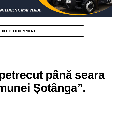
CLICK TO COMMENT
petrecut până seara
omunei Șotânga”.