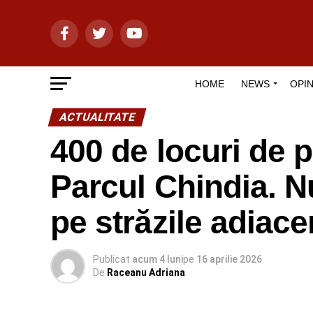
HOME
NEWS
OPIN
ACTUALITATE
400 de locuri de p
Parcul Chindia. N
pe străzile adiace
Publicat
acum 4 luni
pe
16 aprilie 2026
De
Raceanu Adriana