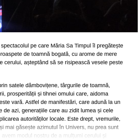
in spectacolul pe care Măria Sa Timpul îl pregătește
le proaspete de toamnă bogată, cu arome de mere
le cerului, așteptând să se risipească vesele peste
rin satele dâmbovițene, târgurile de toamnă,
ii, prosperității și tihnei omului care, aidoma
peste vară. Astfel de manifestări, care adună la un
ele de azi, generațiile care au zidit lumea și cele
icarea autorităților locale. Este drept, vremurile,
își mai găsește azimutul în Univers, nu prea sunt
i, avem modul nostru de a mulțumi cerului și