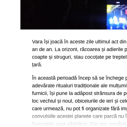
Vara își joacă în aceste zile ultimul act d
an de an. La orizont, răcoarea și adieri
coapte și struguri, stau cocoțate pe trepte
țară.
În această perioadă încep să se închege p
adevărate ritualuri tradiționale ale mulțumir
furnicii, își pune la adăpost strânsura de 
loc vechiul și noul, obiceiurile de ieri și c
care urmează, nu pot fi organizate fără impl
convulsiile acestei planete care parcă nu 
favorabile unor sărbători. Dar noi, români