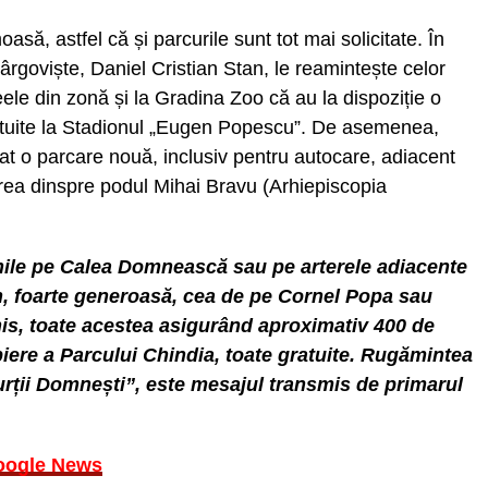
să, astfel că și parcurile sunt tot mai solicitate. În
ârgoviște, Daniel Cristian Stan, le reamintește celor
ele din zonă și la Gradina Zoo că au la dispoziție o
atuite la Stadionul „Eugen Popescu”. De asemenea,
at o parcare nouă, inclusiv pentru autocare, adiacent
area dinspre podul Mihai Bravu (Arhiepiscopia
ile pe Calea Domnească sau pe arterele adiacente
on, foarte generoasă, cea de pe Cornel Popa sau
nis, toate acestea asigurând aproximativ 400 de
piere a Parcului Chindia, toate gratuite. Rugămintea
 Curții Domnești”, este mesajul transmis de primarul
oogle News