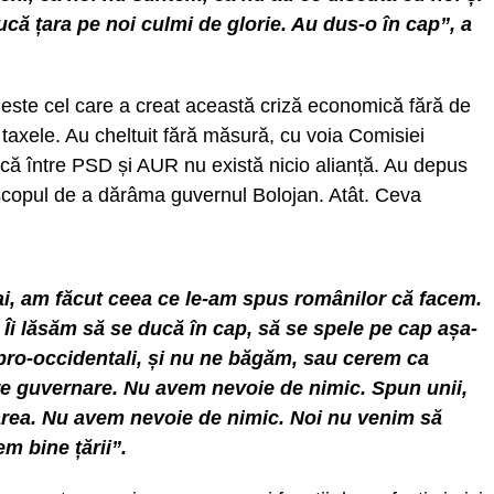
ducă țara pe noi culmi de glorie. Au dus-o în cap”, a
 este cel care a creat această criză economică fără de
 taxele. Au cheltuit fără măsură, cu voia Comisiei
ă între PSD și AUR nu există nicio alianță. Au depus
copul de a dărâma guvernul Bolojan. Atât. Ceva
ai, am făcut ceea ce le-am spus românilor că facem.
. Îi lăsăm să se ducă în cap, să se spele pe cap așa-
 pro-occidentali, și nu ne băgăm, sau cerem ca
oare guvernare. Nu avem nevoie de nimic. Spun unii,
area. Nu avem nevoie de nimic. Noi nu venim să
m bine țării”.