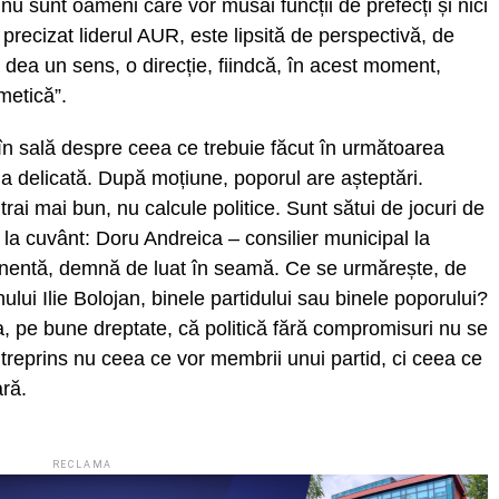
 sunt oameni care vor musai funcții de prefecți și nici
recizat liderul AUR, este lipsită de perspectivă, de
 dea un sens, o direcție, fiindcă, în acest moment,
metică”.
în sală despre ceea ce trebuie făcut în următoarea
na delicată. După moțiune, poporul are așteptări.
rai mai bun, nu calcule politice. Sunt sătui de jocuri de
 la cuvânt: Doru Andreica – consilier municipal la
tinentă, demnă de luat în seamă. Ce se urmărește, de
lui Ilie Bolojan, binele partidului sau binele poporului?
, pe bune dreptate, că politică fără compromisuri nu se
ntreprins nu ceea ce vor membrii unui partid, ci ceea ce
ară.
RECLAMA