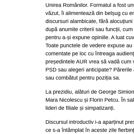
Unirea Românilor. Formatul a fost unu
văzut, îi alimentează din belșug cu ene
discursuri alambicate, fără alocuțiuni 
după anumite criterii sau funcții, cum 
pentru a-și expune opiniile. A luat cuvâ
Toate punctele de vedere expuse au f
comentate pe loc cu întreaga audienț
președintele AUR vrea să vadă cum v
PSD sau alegeri anticipate? Părerile a
sau combătut pentru poziția sa.
La prezidiu, alături de George Simion 
Mara Nicolescu și Florin Petcu. În sal
lideri de filiale și simpatizanți.
Discursul introductiv i-a aparținut p
ce s-a întâmplat în aceste zile fierbi