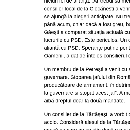
niciun fel de alianță. „Ar trebui să me
consilier local de la Ciocănești a ven
se ajungă la alegeri anticipate. Nu t
până acum, chiar dacă a fost greu, 
Găești a comparat situația actuală cu
lucrurile cu PSD. Este periculos. Un c
alianță cu PSD. Speranțe puține pentr
Oamenii, a dat de înțeles consilierul
Un membru de la Petrești a venit cu 
guvernare. Stoparea jafului din Româ
producătoare de armament, în detrime
la guvernare și stopat acest jaf”. A m
aibă dreptul doar la două mandate.
Un consilier de la Tărtășești a vorbi
acolo. Consideră alesul de la Tărtășe