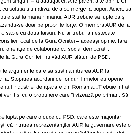
rgem singuri” – a adăugat el. Alte păreri, alte opinii. Un
it cu soluția ultimativă, de a se merge la popor. Adică, să
rebuie stat la mâna nimănui. AUR trebuie să lupte ca și
bazându-se doar pe propriile forțe. O membră AUR de la
 o sabie cu două tăișuri. Nu ar trebui amestecate
onsilier local de la Gura Ocniței – aceeași opinie, fără
u o relație de colaborare cu social democrații.
 de la Gura Ocniței, nu văd AUR alături de PSD.
alte argumente care să susțină intrarea AUR la
nia. Stoparea acordării de fonduri firmelor europene
ntul industriei de apărare din România. „Trebuie intrat
ai venit și cu o propunere care îi vizează pe primari. Să
t de lupta pe care o duce cu PSD, care este majoritar
ști că intrarea reprezentanților AUR la guvernare este o