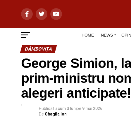
HOME
NEWS
OPIN
DÂMBOVIŢA
George Simion, la
prim-ministru nom
alegeri anticipate
Publicat
acum 3 luni
pe
9 mai 2026
De
Obagila Ion