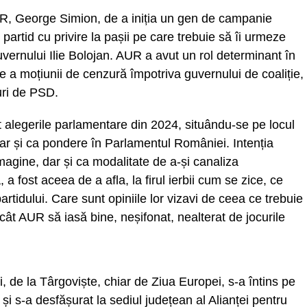
UR, George Simion, de a iniția un gen de campanie
partid cu privire la pașii pe care trebuie să îi urmeze
ernului Ilie Bolojan. AUR a avut un rol determinant în
re a moțiunii de cenzură împotriva guvernului de coaliție,
uri de PSD.
t alegerile parlamentare din 2024, situându-se pe locul
 dar și ca pondere în Parlamentul României. Intenția
magine, dar și ca modalitate de a-și canaliza
a fost aceea de a afla, la firul ierbii cum se zice, ce
rtidului. Care sunt opiniile lor vizavi de ceea ce trebuie
 încât AUR să iasă bine, neșifonat, nealterat de jocurile
, de la Târgoviște, chiar de Ziua Europei, s-a întins pe
i s-a desfășurat la sediul județean al Alianței pentru