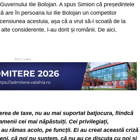
Guvernului Ilie Bolojan. A spus Simion că președintele
că are în persoana lui Ilie Bolojan un competitor
scensiunea acestuia, așa că a vrut să-l scoată de la
alte considerente, l-au dorit și românii. De aici,
RECLAMA
rea de taxe, nu au mai suportat batjocura, fiindcă
amenii cei mai năpăstuiți. Cei privilegiați,
 au rămas acolo, pe funcții. Ei au creat această criză
eni, că noi nu suntem, că nu au ce discuta cu noi și