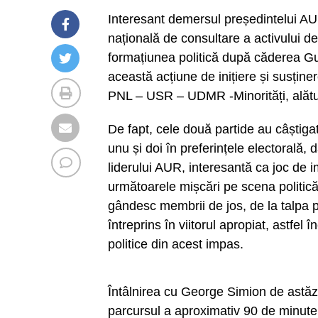
Interesant demersul președintelui A
națională de consultare a activului de 
formațiunea politică după căderea Guv
această acțiune de inițiere și susține
PNL – USR – UDMR -Minorități, alăt
De fapt, cele două partide au câștiga
unu și doi în preferințele electorală,
liderului AUR, interesantă ca joc de i
următoarele mișcări pe scena politică, 
gândesc membrii de jos, de la talpa pa
întreprins în viitorul apropiat, astfel
politice din acest impas.
Întâlnirea cu George Simion de astăzi
parcursul a aproximativ 90 de minute ș