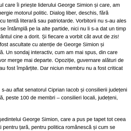
l care îi priește liderului George Simion și care, am
rgie motorul politic. Dialog liber, deschis, fără
cu tentă literară sau patriotarde. Vorbitorii nu s-au ales
se întâmplă pe la alte partide, nici nu li s-a dat un timp
ntul cine a dorit. Și fiecare a vorbit cât avut de zis!
ost ascultate cu atenție de George Simion și
ă. Un sondaj interactiv, cum am mai spus, din care
or merge mai departe. Opoziție, guvernare alături de
u fost împărțite. Dar niciun membru nu a fost criticat
s-au aflat senatorul Ciprian Iacob și consilierii județeni
ă, peste 100 de membri – consilieri locali, județeni,
reședintelui George Simion, care a pus pe tapet tot ceea
nți pentru țară, pentru politica românescă și cum se