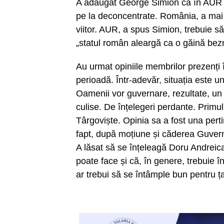
A adăugat George Simion că în AUR nu
pe la deconcentrate. România, a mai p
viitor. AUR, a spus Simion, trebuie să
„statul român aleargă ca o găină bez
Au urmat opiniile membrilor prezenți 
perioadă. Într-adevăr, situația este u
Oamenii vor guvernare, rezultate, un t
culise. De înțelegeri perdante. Primul
Târgoviște. Opinia sa a fost una per
fapt, după moțiune și căderea Guvernu
A lăsat să se înțeleagă Doru Andreica
poate face și că, în genere, trebuie î
ar trebui să se întâmple bun pentru ț