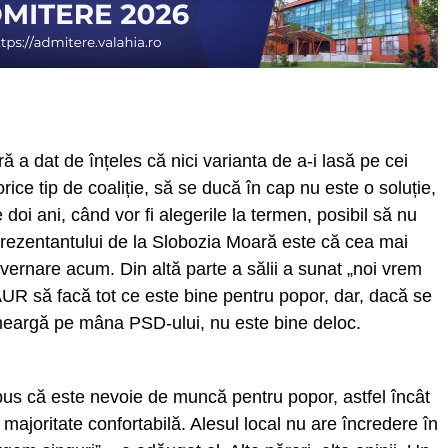
 dat de înțeles că nici varianta de a-i lasă pe cei
ice tip de coaliție, să se ducă în cap nu este o soluție,
 doi ani, când vor fi alegerile la termen, posibil să nu
rezentantului de la Slobozia Moară este că cea mai
uvernare acum. Din altă parte a sălii a sunat „noi vrem
UR să facă tot ce este bine pentru popor, dar, dacă se
meargă pe mâna PSD-ului, nu este bine deloc.
spus că este nevoie de muncă pentru popor, astfel încât
o majoritate confortabilă. Alesul local nu are încredere în