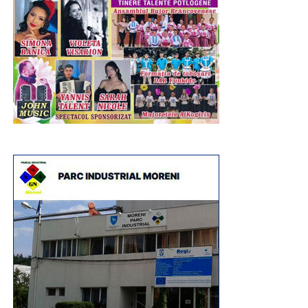
Entuziasmul, curiozitatea și implicarea copiilor au
transformat fiecare atelier într-o experiență educativă și
recreativă, demonstrând că muzeul poate fi un spațiu al
descoperirii, al creativității și al învățării prin practică.
Programul „Vacanță la muzeu” continuă în zilele
următoare cu noi activități dedicate istoriei și
patrimoniului: „Micii Tipografi”, „O zi din viață în preistorie”,
„De-a dacii și romanii”, „La curtea lui Vlad Țepeș”, „Unirea
pe înțelesul tuturor” și „Hai la târg! – Târgul Moșilor de la
Târgoviște”, oferind copiilor noi oportunități de a învăța
prin joc și experiențe directe.
Urmărește Incomod Media și pe Google News
RECLAMA