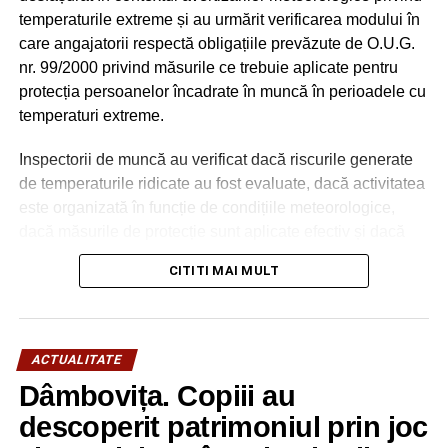
servite nuntașilor care au ajuns la spital cu
temperaturile extreme și au urmărit verificarea modului în
probleme digestive
care angajatorii respectă obligațiile prevăzute de O.U.G.
NU RATAȚI
nr. 99/2000 privind măsurile ce trebuie aplicate pentru
Comuna Cândești, speranțe, destule probleme și
protecția persoanelor încadrate în muncă în perioadele cu
neajunsuri, dar se înaintează pe drumul cel bun!
temperaturi extreme.
Inspectorii de muncă au verificat dacă riscurile generate
de temperaturile ridicate au fost evaluate, dacă activitatea
este organizată în funcție de condițiile meteorologice,
dacă măsurile de protecție sunt aplicate efectiv și dacă
lucrătorii au fost informați și instruiți cu privire la riscurile
CITITI MAI MULT
expunerii la caniculă.
Totodată, au fost urmărite măsurile minime obligatorii pe
care angajatorii trebuie să le asigure în perioadele cu
ACTUALITATE
temperaturi extreme:
Dâmbovița. Copiii au
– reducerea intensității efortului fizic,
– alternarea perioadelor de lucru cu pauze în locuri
descoperit patrimoniul prin joc
umbrite sau ventilate,