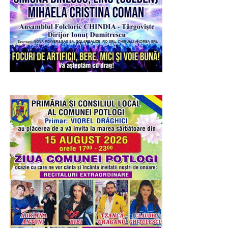
Urmărește Incomod Media și pe Google News
detalii și a simțului estetic, încurajând totodată grija față
de mediul înconjurător prin reutilizarea creativă a
materialelor.
RECLAMA
Joi, copiii au pătruns în universul artei prin atelierul „Ghid
de lectură a unei opere de artă – Sculptura”. După o
scurtă prezentare a tehnicilor utilizate în sculptură și a
elementelor care definesc această formă de expresie
artistică, participanții au realizat, sub îndrumarea
specialiștilor muzeului, motive decorative prin cioplirea
materialului cu dăltițe, experimentând într-un mod sigur și
adaptat vârstei lor procesul artistic.