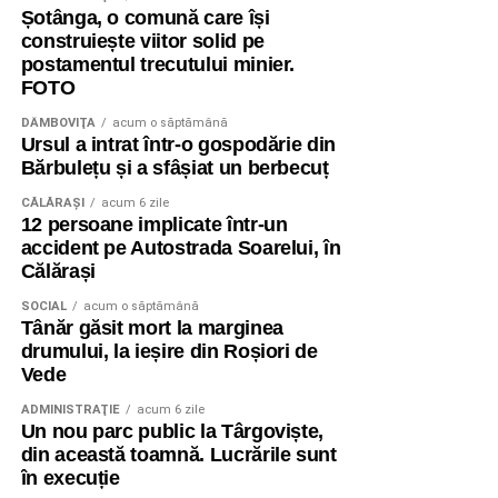
Șotânga, o comună care își
construiește viitor solid pe
postamentul trecutului minier.
FOTO
DÂMBOVIŢA
acum o săptămână
Ursul a intrat într-o gospodărie din
Bărbulețu și a sfâșiat un berbecuț
CĂLĂRAŞI
acum 6 zile
12 persoane implicate într-un
accident pe Autostrada Soarelui, în
Călărași
SOCIAL
acum o săptămână
Tânăr găsit mort la marginea
drumului, la ieșire din Roșiori de
Vede
ADMINISTRAŢIE
acum 6 zile
Un nou parc public la Târgoviște,
din această toamnă. Lucrările sunt
în execuție