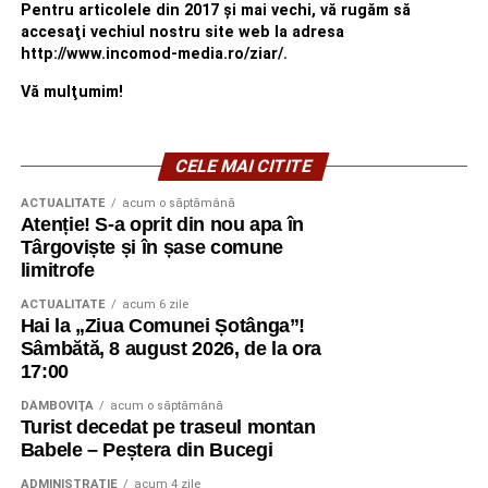
Pentru articolele din 2017 şi mai vechi, vă rugăm să
accesaţi vechiul nostru site web la adresa
http://www.incomod-media.ro/ziar/.
Vă mulţumim!
CELE MAI CITITE
ACTUALITATE
acum o săptămână
Atenție! S-a oprit din nou apa în
Târgoviște și în șase comune
limitrofe
ACTUALITATE
acum 6 zile
Hai la „Ziua Comunei Șotânga”!
Sâmbătă, 8 august 2026, de la ora
17:00
DÂMBOVIŢA
acum o săptămână
Turist decedat pe traseul montan
Babele – Peștera din Bucegi
ADMINISTRAŢIE
acum 4 zile