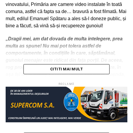
vinovatului, Primăria are camere video instalate în toată
comuna, astfel că fapta sa de… bravură a fost filmată. Mai
mult, edilul Emanuel Spătaru a ales să-l doneze public, și
bine a făcut!, să vină să-și recupereze gunoiul!
„Dragii mei, am dat dovada de multa intelegere, prea
multa as spune! Nu mai pot tolera astfel de
comportamente, în condițiile în care, săptămânal,
gunoiul menajer este ridicat din fața porții. De aceea,
rog propietarul gunoiului să vină să-l recupereze, în
CITITI MAI MULT
așa fel încât mâine să nu fiu nevoit să-i trimit amenda,
cât și gunoiul”, a scris primarul Emanuel Spătaru, pe
RECLAMĂ
pagina sa de Facebook, unde a postat și materialul
video.
UPDATE: Persoana vizată a răspuns apelului
primarului și a curățat zona.
„În urma postării, persoana în cauză tocmai mi-a trimis