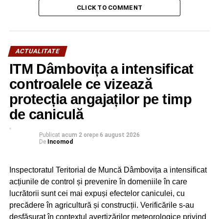
fotografie cu zona respectivă igienizată, cerându-și scuze!
CLICK TO COMMENT
Am apreciat sinceritatea, însă sper ca astfel de întâmplări
să nu se mai repete!
Cu toții vrem să avem o comună curată!”, a transmis
ACTUALITATE
primarul Emanuel Spătaru.
ITM Dâmbovița a intensificat
Urmărește Incomod Media și pe Google News
controalele ce vizează
protecția angajaților pe timp
RECLAMA
de caniculă
Publicat
acum 2 ore
pe
6 august 2026
De
Incomod
Inspectoratul Teritorial de Muncă Dâmbovița a intensificat
RELATIONATE:
DÂMBOVIŢA
EMANUEL SPĂTARU
GUNOI
acțiunile de control și prevenire în domeniile în care
RAZVAD
SOMAŢIE
VIDEO
lucrătorii sunt cei mai expuși efectelor caniculei, cu
URMATOAREA
precădere în agricultură și construcții. Verificările s-au
DSVSA Dâmbovița evaluează toate alimentele
desfășurat în contextul avertizărilor meteorologice privind