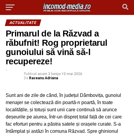
ACTUALITATE
Primarul de la Răzvad a
răbufnit! Rog proprietarul
gunoiului să vină să-l
recupereze!
Publicat
acum 3 luni
pe
10 mai 2026
De
Raceanu Adriana
Sunt ani de zile de când, în județul Dâmbovița, gunoiul
menajer se colectează din poartă-n poartă, în toate
localitățile, și totuși sunt unii care continuă să arunce
deșeurile pe aiurea, într-un dispreț total față de cei care
fac eforturi pentru a păstra satele și orașele curate. S-a
întâmplat și astăzi în comuna Răzvad. Spre ghinionul