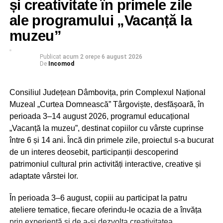
și creativitate în primele zile
– asigurarea unei cantități de 2-4 litri de apă potabilă
ale programului „Vacanță la
pentru fiecare lucrător pe schimb
muzeu”
– echipamente individuale de protecție adecvate și, acolo
unde natura activității o impune, facilități pentru igiena
personală.
Publicat
acum 2 ore
pe
6 august 2026
De
Incomod
În situațiile în care aceste condiții nu pot fi îndeplinite,
legislația prevede adaptarea programului de lucru sau
Consiliul Județean Dâmbovița, prin Complexul Național
întreruperea temporară a activității, în condițiile legii.
Muzeal „Curtea Domnească” Târgoviște, desfășoară, în
perioada 3–14 august 2026, programul educațional
În cadrul acțiunilor desfășurate în această săptămână,
„Vacanță la muzeu”, destinat copiilor cu vârste cuprinse
inspectorii ITM Dâmbovița au efectuat 24 de controale, în
între 6 și 14 ani. Încă din primele zile, proiectul s-a bucurat
principal la angajatori din domeniile agriculturii și
de un interes deosebit, participanții descoperind
construcțiilor. În majoritatea unităților verificate, inspectorii
patrimoniul cultural prin activități interactive, creative și
au constatat că angajatorii au conștientizat importanța
adaptate vârstei lor.
protejării salariaților în perioadele de caniculă, acordând
o atenție deosebită asigurării apei potabile și hidratării
În perioada 3–6 august, copiii au participat la patru
corespunzătoare a lucrătorilor.
ateliere tematice, fiecare oferindu-le ocazia de a învăța
prin experiență și de a-și dezvolta creativitatea,