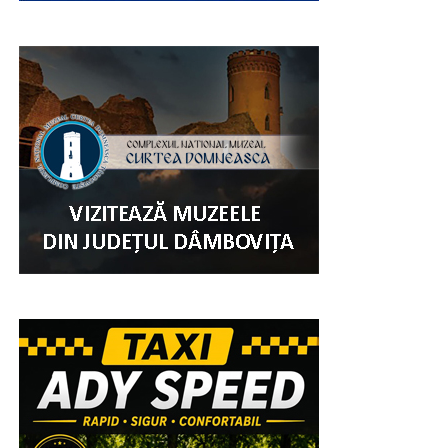
Așa arată școala de propagandă a USR: nu trebuie să
vii cu soluții, trebuie doar să dai bine în fotografii și pe
Facebook. Numai că industria de apărare nu se
dezvoltă prin postări și imagine. Angajații au nevoie
de investiții, contracte, producție și de siguranța zilei
de mâine”, se mai menționează în comunicatul de
presă transmis de PSD Dâmbovița.
Urmărește Incomod Media și pe Google News
RECLAMA