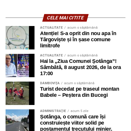
CELE MAI CITITE
ACTUALITATE
acum o săptămână
Atenție! S-a oprit din nou apa în
Târgoviște și în șase comune
limitrofe
ACTUALITATE
acum o săptămână
Hai la „Ziua Comunei Șotânga”!
Sâmbătă, 8 august 2026, de la ora
17:00
DÂMBOVIŢA
acum o săptămână
Turist decedat pe traseul montan
Babele – Peștera din Bucegi
ADMINISTRAŢIE
acum 5 zile
Șotânga, o comună care își
construiește viitor solid pe
postamentul trecutului minier.