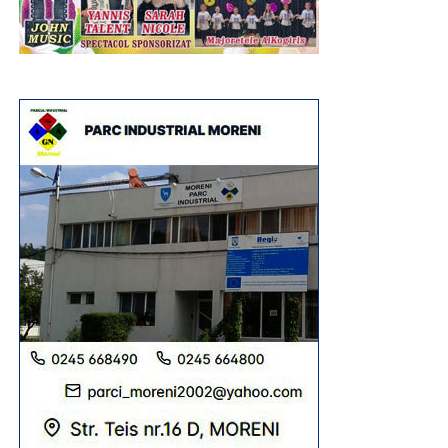
La Uzina de Produse Speciale Dragomirești exista un
proiect matur, pregătit pentru finanțare, care ar fi adus
tehnologie și producție în județ. Guvernul interimar l-a
abandonat, iar un contract de miliarde de euro a fost
acordat unei companii străine.
Momentul ales pentru vizită lasă doar două explicații,
fie ministrul vine când oamenii sunt acasă pentru că
nu are ce să le spună, fie nu știe că liniile de producție
sunt oprite, deși ministerul a fost înștiințat.
Domnule ministru, de ce nu veniți atunci când toate
liniile de producție funcționează și toți angajații sunt la
muncă, pentru a-i privi în ochi, a-i asculta și a le
explica de ce uzinele lor au rămas fără investiții și
contracte?