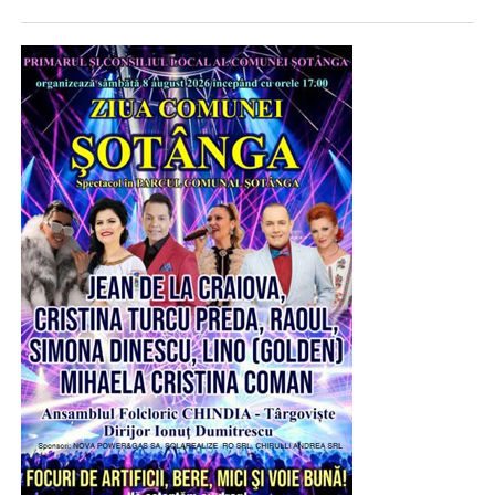
vremurilor comuniste, să aibă cu cine să dea mâna și
să apară în fotografii. Chiar și în prezența lor, vizita se
va limita la imagine, nu la o discuție reală despre
Rugăm utilizatorii să achite rovinieta doar de pe
problemele și viitorul uzinelor. Dincolo de declarațiile,
portalul oficial al CNAIR, disponibil la adresa
fotografiile și filmările care vor inunda rețelele sociale
www.erovinieta.ro sau la distribuitorii autorizați, ale
cu această „faimoasă” vizită, întrebarea este simplă:
căror puncte de distribuție/portaluri web autorizate se
cu ce rezultate concrete vine pentru Uzina Mecanică
regăsesc pe site-ul oficial al CNAIR la adresa
Mija, Uzina Automecanică Moreni și Uzina de Produse
http://www.cnadnr.ro/ro/puncte-de-distributie”, se
Speciale Dragomirești”, precizează reprezentanții PSD
precizează într-un comunicat de presă transmis de
Dâmbovița.
CNAIR.
Consideră social democrații din Dâmbovița că Irinel
Urmărește Incomod Media și pe Google News
Darău ar trebui să le răspundă angajaților care își
desfășoară activitatea în cadrul unităților din industria de
apărare la câteva întrebări esențiale:
– Câte contracte finanțate prin Programul SAFE vor
ajunge la cele trei uzine?
– Ce sumă va fi investită efectiv în dezvoltarea lor?
– De ce marile contracte ajung la companii străine sau în