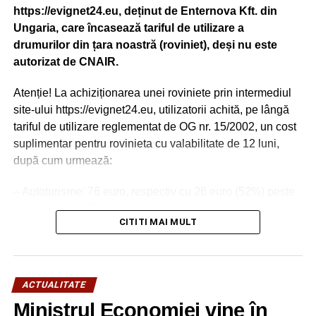
https://evignet24.eu, deținut de Enternova Kft. din
Ungaria, care încasează tariful de utilizare a
drumurilor din țara noastră (roviniet), deși nu este
autorizat de CNAIR.
Atenție! La achiziționarea unei roviniete prin intermediul
site-ului https://evignet24.eu, utilizatorii achită, pe lângă
tariful de utilizare reglementat de OG nr. 15/2002, un cost
suplimentar pentru rovinieta cu valabilitate de 12 luni,
după cum urmează:
– Autoturisme: 76 euro, respectiv cu 26 euro (52%) peste
tariful legal de 50 euro;
CITITI MAI MULT
– Vehicule destinate transportului de marfă cu masa totală
maximă autorizată (MTMA) de cel mult 3,5 tone: 144,5
euro, respectiv cu 30,5 euro (26,75%) peste tariful legal
ACTUALITATE
de 114 euro;
Ministrul Economiei vine în