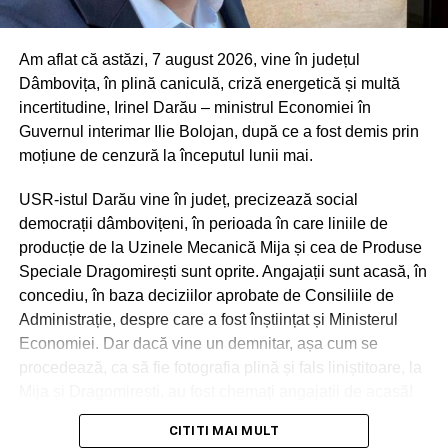
autoturismelor;
– autorulote;
Am aflat că astăzi, 7 august 2026, vine în județul
– rulote;
Dâmbovița, în plină caniculă, criză energetică și multă
– remorci, indiferent de masa totală maximă autorizată.
incertitudine, Irinel Darău – ministrul Economiei în
De asemenea, CNAIR menționează că portalul
Guvernul interimar Ilie Bolojan, după ce a fost demis prin
https://evignet24.eu încasează tarife și pentru vehicule
moțiune de cenzură la începutul lunii mai.
care nu sunt prevăzute în legislația națională.
USR-istul Darău vine în județ, precizează social
„În raport cu situația prezentată, aducem la cunoștința
democrații dâmbovițeni, în perioada în care liniile de
utilizatorilor că CNAIR nu își asumă nicio
producție de la Uzinele Mecanică Mija și cea de Produse
responsabilitate cu privire la accesarea și achiziția de
Speciale Dragomirești sunt oprite. Angajații sunt acasă, în
către utilizatori a rovinietelor de pe portaluri
concediu, în baza deciziilor aprobate de Consiliile de
neautorizate de CNAIR.
Administrație, despre care a fost înștiințat și Ministerul
Economiei. Dar dacă vine un demnitar, așa cum se
procedează, ca să fie fotografia plină și fals liniștitoare, la
RECLAMA
Mija și Dragomirești, au fost chemați angajații de acasă!
CITITI MAI MULT
„Astfel încât „conducătorul iubit”, asemenea