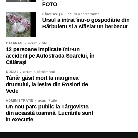
FOTO
DÂMBOVIŢA
acum o săptămână
Ursul a intrat într-o gospodărie din
Bărbulețu și a sfâșiat un berbecuț
CĂLĂRAŞI
acum 7 zile
12 persoane implicate într-un
accident pe Autostrada Soarelui, în
Călărași
SOCIAL
acum o săptămână
Tânăr găsit mort la marginea
drumului, la ieșire din Roșiori de
Vede
ADMINISTRAŢIE
acum 7 zile
Un nou parc public la Târgoviște,
din această toamnă. Lucrările sunt
în execuție