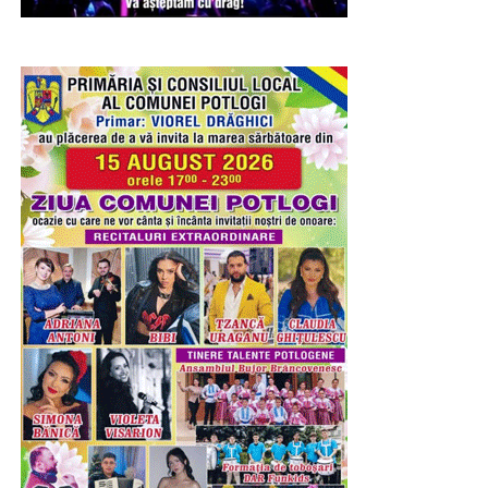
alte județe, în timp ce industria de apărare dâmbovițeană
este ținută pe margine?
„Realitatea trebuie spusă fără ocolișuri, de când USR
conduce Ministerul Economiei, industria de apărare
din Dâmbovița a rămas fără comenzi. La fel de clar
trebuie spus și că din împrumutul SAFE, care va fi
rambursat timp de până la 45 de ani inclusiv din banii
dâmbovițenilor, județul Dâmbovița nu primește nimic,
nicio comandă, nicio investiție și nicio producție.
Datoria rămâne la dâmbovițeni, contractele pleacă în
altă parte, iar ministrul vine în județ doar pentru
fotografii. Totul, „mulțumită” USR și Guvernului
interimar.
RECLAMA