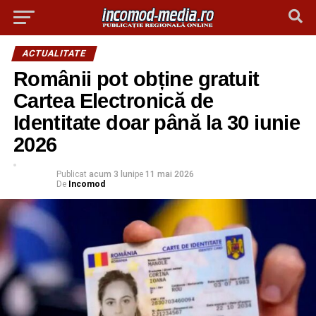
ACTUALITATE
Românii pot obține gratuit
Cartea Electronică de
Identitate doar până la 30 iunie
2026
Publicat
acum 3 luni
pe
11 mai 2026
De
Incomod