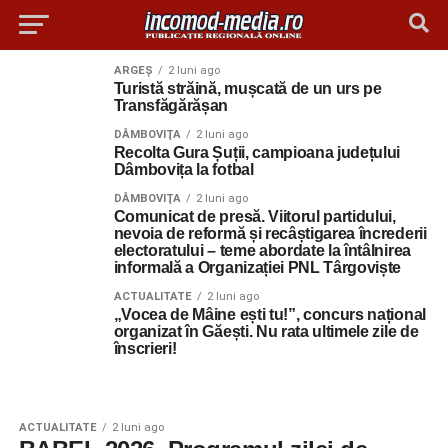
ARGEȘ
2 luni ago
Turistă străină, mușcată de un urs pe
Transfăgărășan
DÂMBOVIŢA
2 luni ago
Recolta Gura Șuții, campioana județului
Dâmbovița la fotbal
DÂMBOVIŢA
2 luni ago
Comunicat de presă. Viitorul partidului,
nevoia de reformă și recâștigarea încrederii
electoratului – teme abordate la întâlnirea
informală a Organizației PNL Târgoviște
ACTUALITATE
2 luni ago
„Vocea de Mâine ești tu!”, concurs național
organizat în Găești. Nu rata ultimele zile de
înscrieri!
ACTUALITATE
2 luni ago