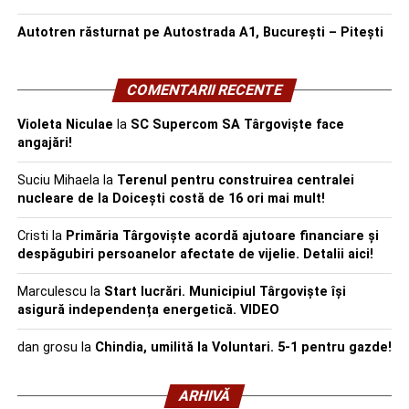
Autotren răsturnat pe Autostrada A1, București – Pitești
COMENTARII RECENTE
Violeta Niculae
la
SC Supercom SA Târgoviște face
angajări!
Suciu Mihaela
la
Terenul pentru construirea centralei
nucleare de la Doicești costă de 16 ori mai mult!
Cristi
la
Primăria Târgoviște acordă ajutoare financiare și
despăgubiri persoanelor afectate de vijelie. Detalii aici!
Marculescu
la
Start lucrări. Municipiul Târgoviște își
asigură independența energetică. VIDEO
dan grosu
la
Chindia, umilită la Voluntari. 5-1 pentru gazde!
ARHIVĂ