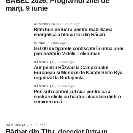
BABEL 2026. Programul zilei de
marți, 9 iunie
ADMINISTRAŢIE
2 luni ago
Ritm bun de lucru pentru reabilitarea
energetică a blocurilor din Răcari
SOCIAL
2 luni ago
56.000 de țigarete confiscate în urma unei
percheziții în Videle, Teleorman
DÂMBOVIŢA
2 luni ago
Aur pentru Răzvad la Campionatul
European și Mondial de Karate Shito Ryu
organizat la Budapesta
DÂMBOVIŢA
2 luni ago
Pus sub control judiciar pentru că a
sustras sticle cu băuturi alcoolice dintr-o
semiremorcă
DÂMBOVIŢA
2 luni ago
Bărbat din Titu, decedat într-un