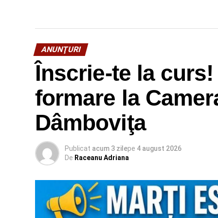
ANUNŢURI
Înscrie-te la curs!
formare la Camer
Dâmboviţa
Publicat
acum 3 zile
pe
4 august 2026
De
Raceanu Adriana