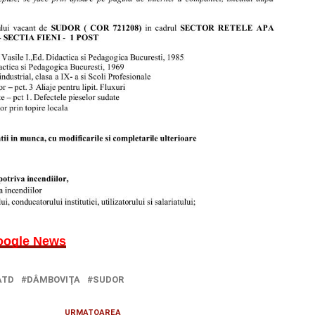
oogle News
ATD
DÂMBOVIŢA
SUDOR
URMATOAREA