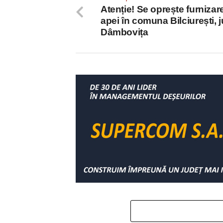
Atenție! Se oprește furnizar
apei în comuna Bilciurești, 
Dâmbovița