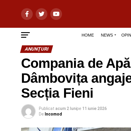
HOME
NEWS
OPIN
ANUNŢURI
Compania de Apă 
Dâmbovița angaje
Secția Fieni
Publicat
acum 2 luni
pe
11 iunie 2026
De
Incomod