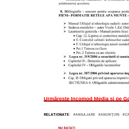
Urmărește Incomod Media și pe G
RELATIONATE:
ANGAJARE
ANUNŢURI
C
NU RATAȚI