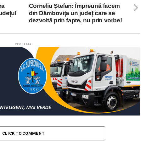
ea
Corneliu Ștefan: Împreună facem
județul
din Dâmbovița un județ care se
dezvoltă prin fapte, nu prin vorbe!
RECLAMĂ
CLICK TO COMMENT