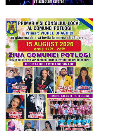
ajungem în situația de a avea PNRR-ul blocat și banii
pierduți din fonduri europene”, a adăugat Aurelian
Cotinescu – deputat PNL de Dâmbovița.
RECLAMA
A mai precizat parlamentarul că președintele României,
Nicușor Dan, a transmis că, dacă Legea Decarbonizării
va trece în forma modificată de PSD, atunci va apela la
toate prerogativele prezidențiale pentru a o bloca și
pentru a o retransmite Parlamentului pentru reexaminare.
Proiectul de lege a fost adoptat, astăzi – 5 august 2026, în
Camera Deputaților cu amendamentul propus de PSD.