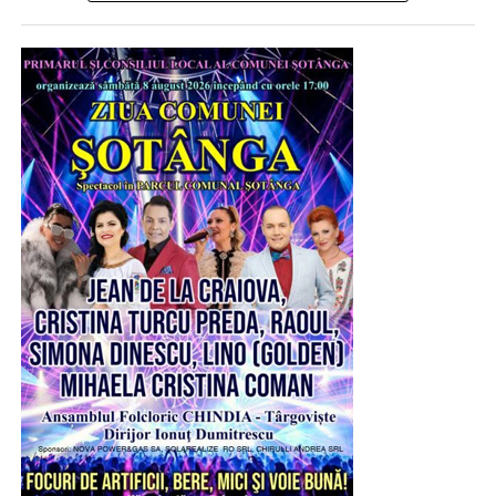
produce energie din cărbune pentru că are un
cărbune mult mai superior caloric față de cel
românesc și de aici rentabilitatea centralelor
poloneze”.
Mai spune Aurelian Cotinescu că, în momentul în care
reprezentanții Ministerului Energiei au vorbit în cadrul
Comisiei și au încercat să explice cum stau lucrurile, nu i-
a ascultat nimeni, deși erau oameni cu expertiză, care
cunoșteau clar problemele din sistemul energetic .
„PSD și AUR aveau deciziile luate la sediile de partid,
nu aveau nevoie să asculte experții ministerului.
Concret, reprezentanții ministerului au spus că nu se
dorește închiderea capacităților de producție energie
pe cărbune și că există o singură situație, la Govora,
unde cei 100 MW obținuți din cărbune se pot înlocui
cu energie produsă din gaze naturale. Ministerul
Energiei a avertizat că, dacă amendamentele trec