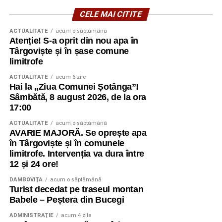
CELE MAI CITITE
ACTUALITATE
acum o săptămână
Atenție! S-a oprit din nou apa în
Târgoviște și în șase comune
limitrofe
ACTUALITATE
acum 6 zile
Hai la „Ziua Comunei Șotânga”!
Sâmbătă, 8 august 2026, de la ora
17:00
ACTUALITATE
acum o săptămână
AVARIE MAJORĂ. Se oprește apa
în Târgoviște și în comunele
limitrofe. Intervenția va dura între
12 și 24 ore!
DÂMBOVIŢA
acum o săptămână
Turist decedat pe traseul montan
Babele – Peștera din Bucegi
ADMINISTRAŢIE
acum 4 zile