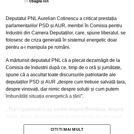
De
Obagila Ion
care reprezentanții Hotelului Peștera Wellness & SPA îl
fac turiștilor. Sâmbătă – 15 august 2026, de Sfânta Marie
Deputatul PNL Aurelian Cotinescu a criticat prestația
Mare.
parlamentarilor PSD și AUR, membri în Comisia pentru
Industrii din Camera Deputaților, care, spune liberalul, se
Urmărește Incomod Media și pe Google News
folosesc de criza generată în sistemul energetic doar
pentru a-i manipula pe români.
RECLAMA
A mărturisit deputatul PNL că a plecat dezamăgit de la
Comisia de Industrii după ce, timp de o oră și jumătate,
spune că a ascultat toate discursurile patriotarde ale
deputaților PSD și AUR „despre cum trebuie salvată țara,
despre vinovați, dar nimic despre soluții și cum putem
îmbunătăți situația energetică a țării”.
„Toți <<patrioții>> au vorbit despre România, despre
Valea Jiului, despre voturi și votanți dar nu am spus
nimic despre faptul că energia produsă din cărbune
CITITI MAI MULT
este ceea mai poluantă sau despre faptul că Polonia