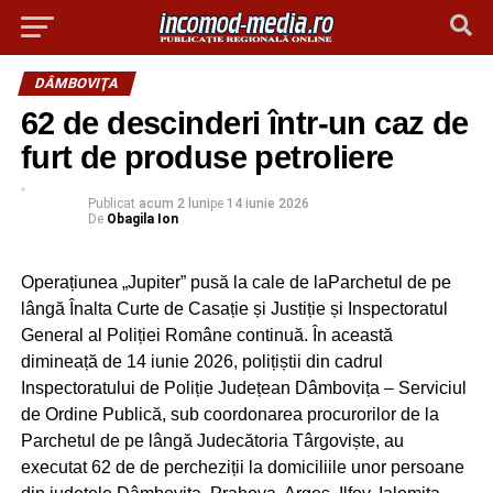
DÂMBOVIŢA
62 de descinderi într-un caz de
furt de produse petroliere
Publicat
acum 2 luni
pe
14 iunie 2026
De
Obagila Ion
Operațiunea „Jupiter” pusă la cale de laParchetul de pe
lângă Înalta Curte de Casație și Justiție și Inspectoratul
General al Poliției Române continuă. În această
dimineață de 14 iunie 2026, polițiștii din cadrul
Inspectoratului de Poliție Județean Dâmbovița – Serviciul
de Ordine Publică, sub coordonarea procurorilor de la
Parchetul de pe lângă Judecătoria Târgoviște, au
executat 62 de de percheziții la domiciliile unor persoane