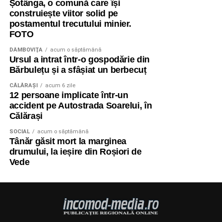
Șotânga, o comună care își
construiește viitor solid pe
postamentul trecutului minier.
FOTO
DÂMBOVIŢA
acum o săptămână
Ursul a intrat într-o gospodărie din
Bărbulețu și a sfâșiat un berbecuț
CĂLĂRAŞI
acum 6 zile
12 persoane implicate într-un
accident pe Autostrada Soarelui, în
Călărași
SOCIAL
acum o săptămână
Tânăr găsit mort la marginea
drumului, la ieșire din Roșiori de
Vede