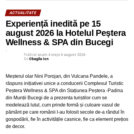
NU RATAȚI
Trei persoane din Țăndărei, în arest pentru
ACTUALITATE
amenințare și violare de domiciliu
Experiență inedită pe 15
august 2026 la Hotelul Peștera
Wellness & SPA din Bucegi
Publicat
acum 4 ore
pe
6 august 2026
De
Obagila Ion
Meșterul olar Nini Porojan, din Vulcana Pandele, a
răspuns inițiativei unice a conducerii Complexul Turistic
Peștera Wellness & SPA din Stațiunea Peștera -Padina
din Munții Bucegi de a prezenta turiștilor cum se
modelează lutul, cum prinde formă și culoare vasul de
pământ pe care românii l-au folosit secole de-a rândul în
gospodării, fie în activitățile casnice, fie ca element prețios
de decor.