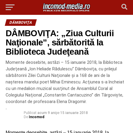
DÂMBOVIŢA
DÂMBOVIŢA: „Ziua Culturii
Naţionale”, sărbătorită la
Biblioteca Judeţeană
Momente deosebite, astăzi – 15 ianuarie 2018, la Biblioteca
Judeţeană „Ion Heliade Rădulescu” Dâmboviţa, cu prilejul
sărbătoririi Zilei Culturii Naţionale şi a 168 de ani de la
naşterea marelui poet Mihai Eminescu. Acţiunea s-a încheiat
cu un medalion muzical susţinut de Ansamblul Coral al
Colegiului Naţional „Constantin Cantacuzino” din Târgovişte,
coordonat de profesoara Elena Dragomir.
Publicat
acum 9 ani
pe
15 ianuarie 2018
De
Incomod
Momente deosebite, astăzi – 15 ianuarie 2018, la