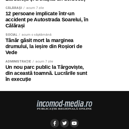
CĂLĂRAŞI
acum 7 zile
12 persoane implicate într-un
accident pe Autostrada Soarelui, în
Călărași
SOCIAL
acum o săptămână
Tânăr găsit mort la marginea
drumului, la ieșire din Roșiori de
Vede
ADMINISTRAŢIE
acum 7 zile
Un nou parc public la Târgoviște,
din această toamnă. Lucrările sunt
în execuție