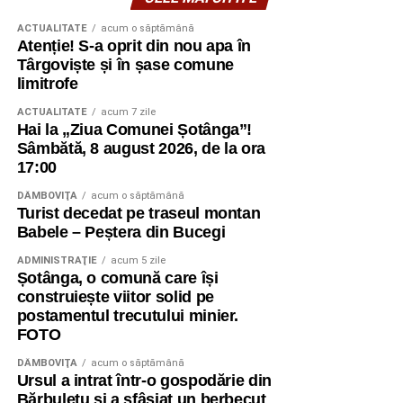
ACTUALITATE
acum o săptămână
Atenție! S-a oprit din nou apa în
Târgoviște și în șase comune
limitrofe
ACTUALITATE
acum 7 zile
Hai la „Ziua Comunei Șotânga”!
Sâmbătă, 8 august 2026, de la ora
17:00
DÂMBOVIŢA
acum o săptămână
Turist decedat pe traseul montan
Babele – Peștera din Bucegi
ADMINISTRAŢIE
acum 5 zile
Șotânga, o comună care își
construiește viitor solid pe
postamentul trecutului minier.
FOTO
DÂMBOVIŢA
acum o săptămână
Ursul a intrat într-o gospodărie din
Bărbulețu și a sfâșiat un berbecuț