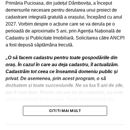
Primăria Pucioasa, din județul Dâmbovița, a început
sentimente și de emoție
demersurile necesare pentru derularea unui proiect de
mai mult ca niciodată.
cadastrare integrală gratuită a orașului, începând cu anul
2027. Vorbim despre o acțiune care se va derula pe o
Și, tot astăzi, istoria și
perioadă de aproximativ 5 ani, prin Agenția Națională de
cultura poporului
Cadastru și Publicitate Imobiliară. Solicitarea către ANCPI
român sunt mai legate
a fost depusă săptămâna trecută.
mai mult ca niciodată”,
„O să facem cadastru pentru toate gospodăriile din
a spus preşedintele
oraș. În cazul în care au deja cadastru, îl actualizăm.
Cadastrăm tot ceea ce înseamnă domeniu public și
Consiliului Judeţean
privat. De asemenea, prin acest program, o să
Dâmboviţa – Alexandru
dezbatem și toate succesiunile. Ne va lua 5 ani de zile,
Opea.
dar îl vom face. Pentru cei are nu au cadastru, nu este
nicio problemă în faza asta. Toate proprietățile din
oraș, într-un an, un an și jumătate, le reevaluăm.
CITITI MAI MULT
RELATIONATE:
BIBLIOTECĂ
CULTURĂ
DÂMBOVIŢA
ZIUA CULTURII
Mai mult de atât, colegii mei au identificat o problemă
reală. Ai găsit 30 mp în plus la cineva. Cum intră în
URMATOAREA