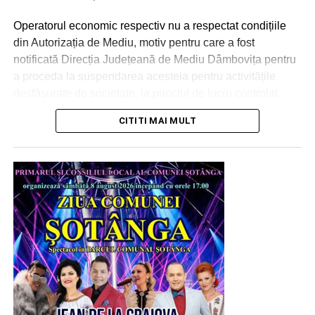
Operatorul economic respectiv nu a respectat condițiile
din Autorizația de Mediu, motiv pentru care a fost
notificată Direcția Județeană de Mediu Dâmbovița pentru
a proceda la suspendarea acesteia pentru activitățile
desfășurate de societate, la punctul de lucru controlat.
CITITI MAI MULT
Urmărește Incomod Media și pe Google News
Urmărește Incomod Media și pe Google News
RECLAMA