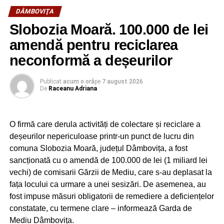
legalitate? Trebuie expertiză pentru eliberarea
DÂMBOVIŢA: Primăria Nucet va instala camere
DÂMBOVIŢA
certificatudelui identificare. M-am gândit să discutăm
video în toată comuna!
Slobozia Moară. 100.000 de lei
cu unul, doi, trei experți, care să vină cu oferte pentru,
NU RATAȚI
să zicem, 500 de gospodării și, sigur, vom obține un
amendă pentru reciclarea
DÂMBOVIŢA: Fostul deputat PSD Radu Popa,
preț mai bun, decât dacă își caută fiecare individual
comentariu acid la adresa lui Adrian Ţuţuianu!
neconformă a deșeurilor
expert. De altfel, oamenii sunt liberi să aleagă pe
oricine doresc din lista experților autorizați, dar prețul,
Publicat
acum o oră
pe
7 august 2026
clar, va fi mai mare”, a explicat primarul orașului
De
Raceanu Adriana
Pucioasa – Constantin Ana.
VIDEO. Sursa: Pucioasa în obiectiv – Actual Media
O firmă care derula activități de colectare și reciclare a
deșeurilor nepericuloase printr-un punct de lucru din
comuna Slobozia Moară, județul Dâmbovița, a fost
sancționată cu o amendă de 100.000 de lei (1 miliard lei
vechi) de comisarii Gărzii de Mediu, care s-au deplasat la
fața locului ca urmare a unei sesizări. De asemenea, au
fost impuse măsuri obligatorii de remediere a deficiențelor
constatate, cu termene clare – informează Garda de
Mediu Dâmbovița.