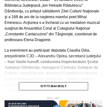
Biblioteca Judeţeană „Ion Heliade Rădulescu”
Dâmboviţa, cu prilejul sărbătoririi Zilei Culturii Naţionale
şi a 168 de ani de la naşterea marelui poet Mihai
Eminescu. Acţiunea s-a încheiat cu un medalion muzical
susţinut de Ansamblul Coral al Colegiului Naţional
„Constantin Cantacuzino” din Târgovişte, coordonat de
profesoara Elena Dragomir.
La eveniment au participat: deputata Claudia Gilia,
preşedintele CJD – Alexandru Oprea, secretarul judeţului
– Ivan Vasile Ivanoff, conducerea Inspectoratului Şcolar
Judeţean Dâmboviţa, managerul Centrului Judeţean de
Cultură – Ionuţ Lăscaie, directorul Complexului Muzeal
Curtea Domnească din Târgovişte – Ovidiu Cârstina,
preotul Marian Puiescu – purtător de cuvânt al
CITITI MAI MULT
Arhiepiscopiei Târgoviştei, elevi, studenţi şi scriitori.
Invitată specială a fost cunoscuta jurnalistă Ruxandra
RECLAMĂ
Săraru.