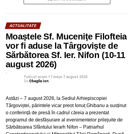
ACTUALITATE
Moaștele Sf. Mucenițe Filofteia
vor fi aduse la Târgoviște de
Sărbătorea Sf. Ier. Nifon (10-11
august 2026)
Publicat
acum 17 ore
pe
7 august 2026
De
Obagila Ion
Astăzi – 7 august 2026, la Sediul Arhiepiscopiei
Târgoviștei, părintele vicar preot Ionuț Ghibanu a susținut
o conferință de presă în cadrul căreia a prezentat
programul de desfășurare al evenimentelor prilejuite de
Sărbătoarea Sfântului Ierarh Nifon – Patriarhul