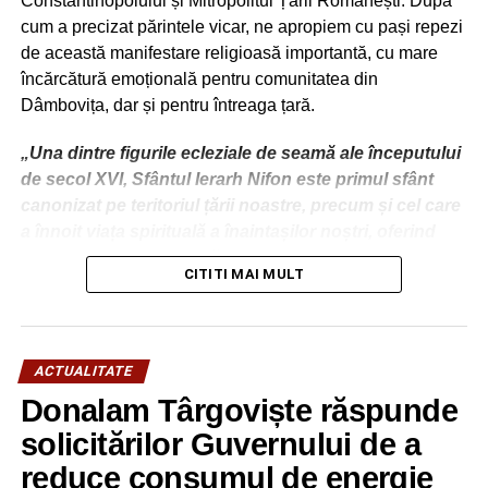
Constantinopolului și Mitropolitul Țării Românești. După
cum a precizat părintele vicar, ne apropiem cu pași repezi
de această manifestare religioasă importantă, cu mare
încărcătură emoțională pentru comunitatea din
Dâmbovița, dar și pentru întreaga țară.
„Una dintre figurile ecleziale de seamă ale începutului
de secol XVI, Sfântul Ierarh Nifon este primul sfânt
canonizat pe teritoriul țării noastre, precum și cel care
a înnoit viața spirituală a înaintașilor noștri, oferind
premisele marii dezvoltări culturale din deceniile ce au
CITITI MAI MULT
urmat păstoririi sale.
Numele său este strâns legat de utilizarea tiparului, cel
mai nou mijloc de comunicare al acelei epoci, pe care
ACTUALITATE
l-a promovat cu viziune și curaj, precum și de
Donalam Târgoviște răspunde
formarea spirituală a Sf. Voievod Neagoe Basarab,
ucenicul său cel mai cunoscut, model peste timp
solicitărilor Guvernului de a
pentru tineri și pentru cei chemați să conducă
reduce consumul de energie