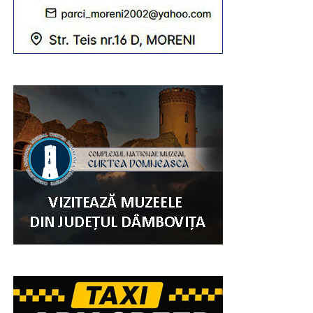
la ceremoniile sfinte să participe peste 20.000 de
credincioși, din Eparhie, din județele învecinate, dar și din
alte zone ale țării.
„Sfânta Liturghie va fi săvârșită de către
Înaltpreasfințitul Părinte Arhiepiscop și Mitropolit
Nifon, împreună cu Ierarhii invitați: Înaltpreasfințitul
Părinte Varsanufie – Arhiepiscopul Râmnicului,
Preasfințitul Părinte Visarion – Episcopul Tulcii,
Preasfințitul Părinte Ieronim – Episcopul Daciei Felix
și Preasfințitul Părinte Teofil Trotușanul – Episcop
Vicar al Arhiepiscopiei Romanului și Bacăului.
RECLAMA