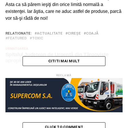
Asta ca să părem ieşiţi din orice limită normală a
existenţei. Iar ăştia, care ne aduc astfel de produse, parcă
vor să-şi râdă de noi!
RELATIONATE:
ACTUALITATE
CIREŞE
COAJĂ
FEATURED
TOXIC
URMATOAREA
Spitalul Judeţean de Urgenţă din Târgovişte
apropie de zero nivelul arieratelor!
CITITI MAI MULT
NU RATAȚI
Sindicatele din sănătate au renunţat la greva
RECLAMĂ
generală! Vezi ce au convenit cu Guvernul!
CLICK TO COMMENT