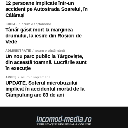
12 persoane implicate într-un
accident pe Autostrada Soarelui, în
Călărași
SOCIAL
acum o săptămână
Tânăr găsit mort la marginea
drumului, la ieșire din Roșiori de
Vede
ADMINISTRAŢIE
acum o săptămână
Un nou parc public la Târgoviște,
din această toamnă. Lucrările sunt
în execuție
ARGEȘ
acum o săptămână
UPDATE. Șoferul microbuzului
implicat în accidentul mortal de la
Câmpulung are 83 de ani