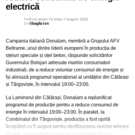
societatea și țara.
electrică
Sărbătoarea Sf. Ier. Nifon, care se va desfășura în
Publicat
acum 18 ore
pe
7 august 2026
zilele de 10 și 11 august 2026, va fi coordonată de
De
Obagila Ion
către Înaltpreasfințitul Părinte Mitropolit Nifon,
Arhiepiscopul Târgoviștei și Exarh Patriarhal”, a
Campania italiană Donalam, membră a Grupului AFV
precizat părintele vicar al Arhiepiscopiei Târgoviștei,
Beltrame, unul dintre liderii europeni în producția de
preotul Ionuț Ghibanu.
oțeluri speciale și oțel beton, răspunde solicitărilor
Guvernului Bolojan adresate marilor consumatori
Evenimentele vor debuta luni, 10 august, la ora 17:00, cu
industriali, de a reduce voluntar consumul de energie și
slujba Vecerniei, săvârșită pe un podium special
își aliniază programul operațional al unităților din Călărași
amenajat lângă Catedrala Mitropolitană din Târgoviște.
și Târgoviște, în intervalul 19:00–23:00.
La finalul sfintei slujbe, IPS Nifon – Arhiepiscopul și
Mitropolitul Târgoviștei va premia elevii care au obținut
La Laminorul din Călărași, Donalam a replanificat
primele locuri la etapa județeană a Olimpiadei Naționale
programul de producție pentru a reduce consumul de
de Religie și a Olimpiadei Naționale Interdisciplinare
energie în intervalul 19:00–23:00. În paralel, la
„Cultură și spiritualitate românească”, împreună cu
Combinatul din Târgoviște, producția a fost oprită
profesorii coordonatori.
începând cu 5 august pentru desfășurarea reviziei tehnice
anuale. Suprapunerea reviziei cu perioada în care