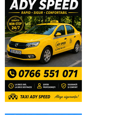
Înaltpreasfinția Sa va lansa, la finalul sfintei slujbe,
volumele recent tipărite de Editura Arhiepiscopiei
Târgoviștei: „Voievozi de la Târgoviște – ctitori de
spiritualitate ortodoxă” și „Mitropolitul Ștefan I al Țării
Românești – promotor al misiunii Bisericii prin
intermediul tiparului”, precum și broșurile din colecția
misionar-educativă dedicată tinerilor: „Familia –
fundament al valorilor Evangheliei lui Hristos” și
„Credință și mărturisire în spațiul virtual”.
După aceea, Chiriarhul nostru va acorda „Diploma de
Excelență Sfântul Ierarh Nifon” și premii elevilor care
au obținut primele locuri la etapa națională a
Olimpiadelor și Concursurilor școlare 2025-2026,
precum și profesorilor lor îndrumători, celor 4 elevi
care au obținut media generală 10 la Examenul de
Bacalaureat, precum și unor tineri campioni la diferite
competiții internaționale” a mai spus părintele vicar.