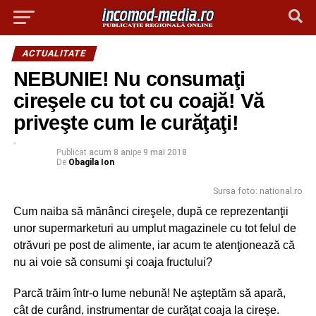
ACTUALITATE
NEBUNIE! Nu consumaţi
cireşele cu tot cu coajă! Vă
priveşte cum le curăţaţi!
Publicat
acum 8 ani
pe
9 mai 2018
De
Obagila Ion
Sursa foto: national.ro
Cum naiba să mănânci cireşele, după ce reprezentanţii
unor supermarketuri au umplut magazinele cu tot felul de
otrăvuri pe post de alimente, iar acum te atenţionează că
nu ai voie să consumi şi coaja fructului?
Parcă trăim într-o lume nebună! Ne aşteptăm să apară,
cât de curând, instrumentar de curăţat coaja la cireşe.