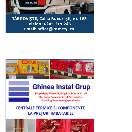
marți, 11 august, tinerii voluntari din cadrul comitetelor
parohiale vor igieniza, împreună cu angajații Primăriei,
zona Parcului Mitropoliei.
„Așa cum se întâmplă la astfel de manifestări, unii
dintre concetățenii noștri sau cei aflați în tranzit vor fi
temporar afectați de necesarele restricții de circulație.
Astfel, luni, 10 august, între orele 16:00-20:30, traficul
rutier va fi închis total pe Bulevardul Libertății,
segmentul cuprins între complexul „Mondial” și Casa
de Cultură a Sindicatelor. Totodată, între orele 18:15-
19:45, traficul va fi oprit pe Calea Domnească (între
sensul giratoriu de la Colegiul „Ienăchiță Văcărescu”
și Str. Stelea), Str. Stelea și Str. Revoluției. Nu vor
putea fi parcate autoturismele pe Bulevardul Libertății
(segmentul cuprins între complexul „Mondial” și Casa
Sindicatelor), începând cu ziua de luni, 10 august, ora
15:00, până marți, 11 august, ora 15:00, iar pe Strada
Revoluției, în ziua de 10 august, între orele 15:00-