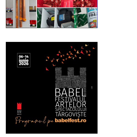
21:00. Totodată, marți, 11 august, între orele 06:00-
13:00, Bulevardul Libertății va fi închis total circulației
rutiere.
RECLAMA
Având în vedere toate acestea, îi rog pe toți cei
afectați să manifeste înțelegere, răbdare și
bunăvoință”, a transmis pr. conf. univ. dr. Ionuț
Ghibanu – vicar eparhial al Arhiepiscopiei Târgoviștei.
Urmărește Incomod Media și pe Google News