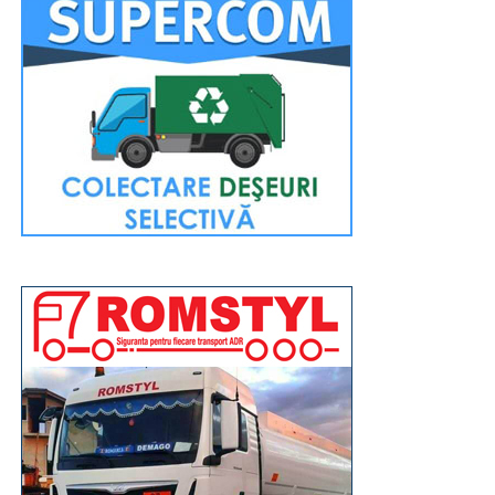
Închinarea la sfintele moaște se va putea face până
seara, târziu, pentru a oferi tuturor credincioșilor
posibilitatea de a participa. Evenimentul religios va fi
transmis în direct pe pagina de Facebook a Arhiepiscopiei
Târgoviștei.
La fel ca și în anii precedenți, la finalul evenimentului de