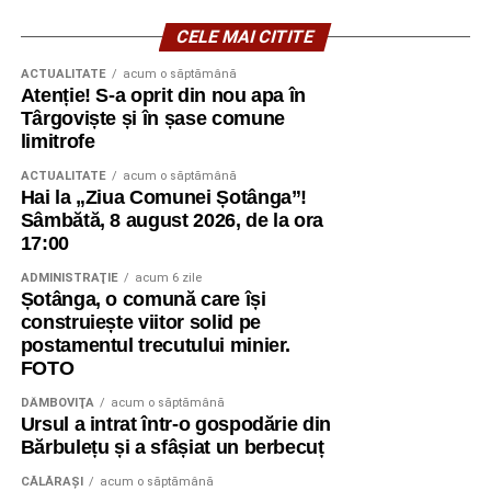
CELE MAI CITITE
ACTUALITATE
acum o săptămână
Atenție! S-a oprit din nou apa în
Târgoviște și în șase comune
limitrofe
ACTUALITATE
acum o săptămână
Hai la „Ziua Comunei Șotânga”!
Sâmbătă, 8 august 2026, de la ora
17:00
ADMINISTRAŢIE
acum 6 zile
Șotânga, o comună care își
construiește viitor solid pe
postamentul trecutului minier.
FOTO
DÂMBOVIŢA
acum o săptămână
Ursul a intrat într-o gospodărie din
Bărbulețu și a sfâșiat un berbecuț
CĂLĂRAŞI
acum o săptămână