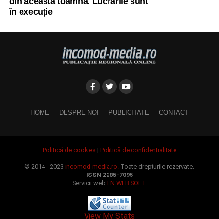
din această toamnă. Lucrările sunt
în execuție
HOME
DESPRE NOI
PUBLICITATE
CONTACT
Politică de cookies
|
Politică de confidențialitate
© 2014 - 2023
incomod-media.ro.
Toate drepturile rezervate.
ISSN 2285-7095
Servicii web
FN WEB SOFT
View My Stats