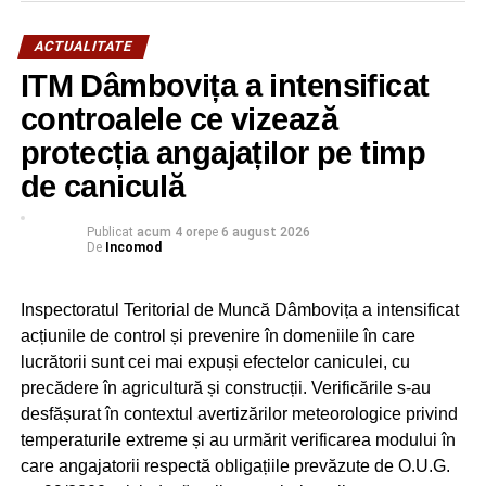
ACTUALITATE
ITM Dâmbovița a intensificat
controalele ce vizează
protecția angajaților pe timp
de caniculă
Publicat
acum 4 ore
pe
6 august 2026
De
Incomod
Inspectoratul Teritorial de Muncă Dâmbovița a intensificat
acțiunile de control și prevenire în domeniile în care
lucrătorii sunt cei mai expuși efectelor caniculei, cu
precădere în agricultură și construcții. Verificările s-au
desfășurat în contextul avertizărilor meteorologice privind
temperaturile extreme și au urmărit verificarea modului în
care angajatorii respectă obligațiile prevăzute de O.U.G.