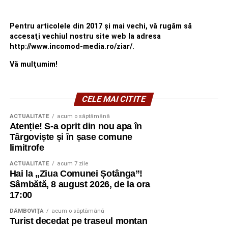
Pentru articolele din 2017 şi mai vechi, vă rugăm să
accesaţi vechiul nostru site web la adresa
http://www.incomod-media.ro/ziar/.
Vă mulţumim!
CELE MAI CITITE
ACTUALITATE
acum o săptămână
Atenție! S-a oprit din nou apa în
Târgoviște și în șase comune
limitrofe
ACTUALITATE
acum 7 zile
Hai la „Ziua Comunei Șotânga”!
Sâmbătă, 8 august 2026, de la ora
17:00
DÂMBOVIŢA
acum o săptămână
Turist decedat pe traseul montan