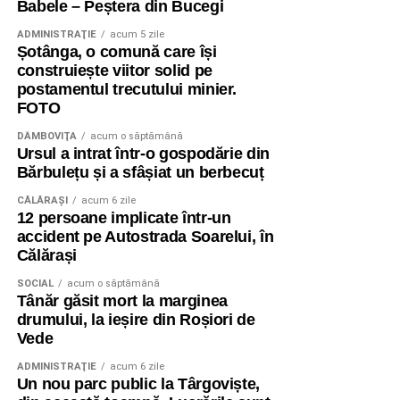
Babele – Peștera din Bucegi
ADMINISTRAŢIE
acum 5 zile
Șotânga, o comună care își
construiește viitor solid pe
postamentul trecutului minier.
FOTO
DÂMBOVIŢA
acum o săptămână
Ursul a intrat într-o gospodărie din
Bărbulețu și a sfâșiat un berbecuț
CĂLĂRAŞI
acum 6 zile
12 persoane implicate într-un
accident pe Autostrada Soarelui, în
Călărași
SOCIAL
acum o săptămână
Tânăr găsit mort la marginea
drumului, la ieșire din Roșiori de
Vede
ADMINISTRAŢIE
acum 6 zile
Un nou parc public la Târgoviște,