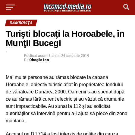
DÂMBOVIŢA
Turişti blocaţi la Horoabele, în
Munţii Bucegi
Publicat
acum 8 ani
pe
26 ianuarie 2019
De
Obagila Ion
Mai multe persoane au rămas blocate la cabana
Horoabele, obiectiv turistic aflat în proprietatea fondului
de vânătoare Dunărea 2000. Oamenii s-au speriat după
ce au rămas fără curent electric și au văzut că drumurile
sunt impracticabile. Au sunat la 112 şi au solicitat
autorităților să intervină pentru a-i ajuta să plece din zona
montană.
Accesul pe DJ 714 a fost interzis de politie din cauza