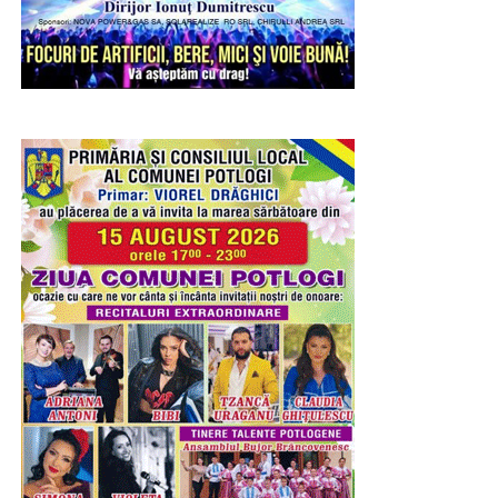
materialelor.
RECLAMA
Joi, copiii au pătruns în universul artei prin atelierul „Ghid
de lectură a unei opere de artă – Sculptura”. După o
scurtă prezentare a tehnicilor utilizate în sculptură și a
elementelor care definesc această formă de expresie
artistică, participanții au realizat, sub îndrumarea
specialiștilor muzeului, motive decorative prin cioplirea
materialului cu dăltițe, experimentând într-un mod sigur și
adaptat vârstei lor procesul artistic.
Entuziasmul, curiozitatea și implicarea copiilor au
transformat fiecare atelier într-o experiență educativă și