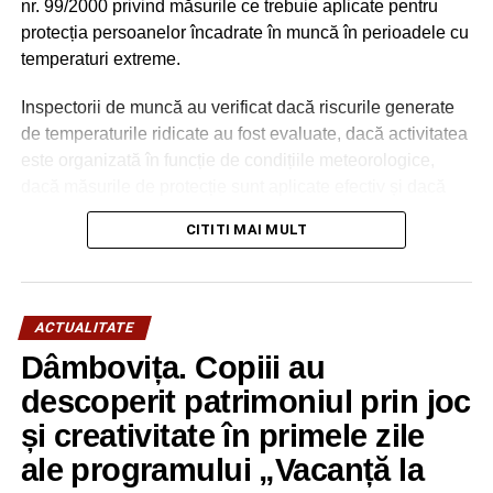
nr. 99/2000 privind măsurile ce trebuie aplicate pentru
protecția persoanelor încadrate în muncă în perioadele cu
temperaturi extreme.
Inspectorii de muncă au verificat dacă riscurile generate
de temperaturile ridicate au fost evaluate, dacă activitatea
este organizată în funcție de condițiile meteorologice,
dacă măsurile de protecție sunt aplicate efectiv și dacă
lucrătorii au fost informați și instruiți cu privire la riscurile
CITITI MAI MULT
expunerii la caniculă.
Totodată, au fost urmărite măsurile minime obligatorii pe
care angajatorii trebuie să le asigure în perioadele cu
ACTUALITATE
temperaturi extreme:
Dâmbovița. Copiii au
– reducerea intensității efortului fizic,
– alternarea perioadelor de lucru cu pauze în locuri
descoperit patrimoniul prin joc
umbrite sau ventilate,
și creativitate în primele zile
– asigurarea unei cantități de 2-4 litri de apă potabilă
ale programului „Vacanță la
pentru fiecare lucrător pe schimb