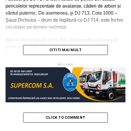
pericolelor reprezentate de avalanșe, căderi de arbori și
vântul puternic. De asemenea, şi DJ 713, Cota 1000 –
Şaua Dichiului – drum de legătură cu DJ 714, este închis
circulaţiei pe termen nelimitat.
Mai multe echipaje de la ISU Dâmbovița acționează
pentru deblocarea DJ714.
CITITI MAI MULT
RELATIONATE:
BLOCAJ
FEATURED
HOROABELE
RECLAMĂ
MUNTE
SOCIAL
TURIŞTI
URMATOAREA
Deputatul USR Dumitru Lupescu deschide
cabinet parlamentar şi în oraşul Găeşti
NU RATAȚI
Târgovişte: Proiectul skatepark-ului a intrat în
etapa de evaluare la ADR Sud Muntenia
CLICK TO COMMENT