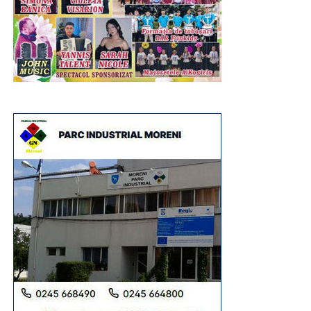
recreativă, demonstrând că muzeul poate fi un spațiu al
descoperirii, al creativității și al învățării prin practică.
Programul „Vacanță la muzeu” continuă în zilele
următoare cu noi activități dedicate istoriei și
patrimoniului: „Micii Tipografi”, „O zi din viață în preistorie”,
„De-a dacii și romanii”, „La curtea lui Vlad Țepeș”, „Unirea
pe înțelesul tuturor” și „Hai la târg! – Târgul Moșilor de la
Târgoviște”, oferind copiilor noi oportunități de a învăța
prin joc și experiențe directe.
Urmărește Incomod Media și pe Google News
RECLAMA