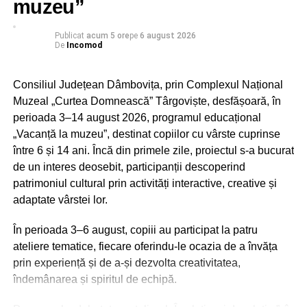
muzeu”
– echipamente individuale de protecție adecvate și, acolo
unde natura activității o impune, facilități pentru igiena
personală.
Publicat
acum 5 ore
pe
6 august 2026
De
Incomod
În situațiile în care aceste condiții nu pot fi îndeplinite,
legislația prevede adaptarea programului de lucru sau
Consiliul Județean Dâmbovița, prin Complexul Național
întreruperea temporară a activității, în condițiile legii.
Muzeal „Curtea Domnească” Târgoviște, desfășoară, în
perioada 3–14 august 2026, programul educațional
În cadrul acțiunilor desfășurate în această săptămână,
„Vacanță la muzeu”, destinat copiilor cu vârste cuprinse
inspectorii ITM Dâmbovița au efectuat 24 de controale, în
între 6 și 14 ani. Încă din primele zile, proiectul s-a bucurat
principal la angajatori din domeniile agriculturii și
de un interes deosebit, participanții descoperind
construcțiilor. În majoritatea unităților verificate, inspectorii
patrimoniul cultural prin activități interactive, creative și
au constatat că angajatorii au conștientizat importanța
adaptate vârstei lor.
protejării salariaților în perioadele de caniculă, acordând
o atenție deosebită asigurării apei potabile și hidratării
În perioada 3–6 august, copiii au participat la patru
corespunzătoare a lucrătorilor.
ateliere tematice, fiecare oferindu-le ocazia de a învăța
prin experiență și de a-și dezvolta creativitatea,
îndemânarea și spiritul de echipă.
RECLAMA