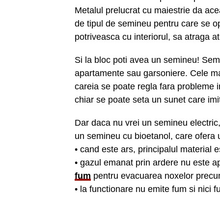
Metalul prelucrat cu maiestrie da ac
de tipul de semineu pentru care se o
potriveasca cu interiorul, sa atraga ate
Si la bloc poti avea un semineu! Semi
apartamente sau garsoniere. Cele mai
careia se poate regla fara probleme in
chiar se poate seta un sunet care imi
Dar daca nu vrei un semineu electric, c
un semineu cu bioetanol, care ofera 
• cand este ars, principalul material
• gazul emanat prin ardere nu este a
fum
pentru evacuarea noxelor precu
• la functionare nu emite fum si nici f