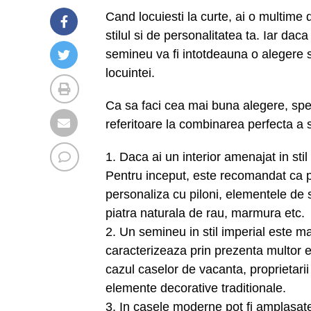
Cand locuiesti la curte, ai o multime d
stilul si de personalitatea ta. Iar daca 
semineu va fi intotdeauna o alegere s
locuintei.
Ca sa faci cea mai buna alegere, speci
referitoare la combinarea perfecta a s
1. Daca ai un interior amenajat in sti
Pentru inceput, este recomandat ca par
personaliza cu piloni, elementele de 
piatra naturala de rau, marmura etc.
2. Un semineu in stil imperial este mai
caracterizeaza prin prezenta multor e
cazul caselor de vacanta, proprietarii
elemente decorative traditionale.
3. In casele moderne pot fi amplasate 