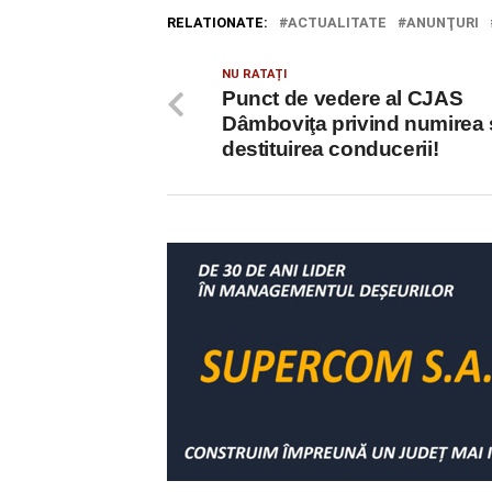
RELATIONATE:
ACTUALITATE
ANUNŢURI
NU RATAȚI
Punct de vedere al CJAS
Dâmboviţa privind numirea 
destituirea conducerii!