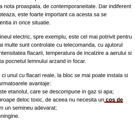
ea nota proaspata, de contemporaneitate. Dar indiferent
pteaza, este foarte important ca acesta sa se
ntia in orice situatie.
neul electric, spre exemplu, este cel mai potrivit pentru
 multe sunt controlate cu telecomanda, cu ajutorul
tensitatea flacarii, temperatura de incalzire a aerului si
ta pocnetul lemnului arzand in focar.
i unul cu flacari reale, la bloc se mai poate instala si
urmatoarele avantaje:
 este etanolul, care se descompune in gaz si apa;
proape deloc toxic, de aceea nu necesita un
cos de
m un semineu adevarat;
uningine.