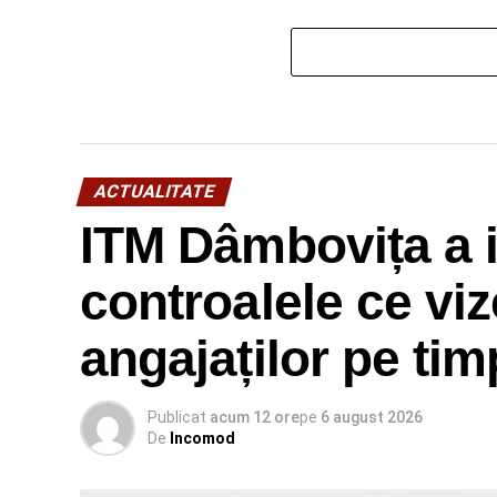
ACTUALITATE
ITM Dâmbovița a i
controalele ce viz
angajaților pe ti
Publicat
acum 12 ore
pe
6 august 2026
De
Incomod