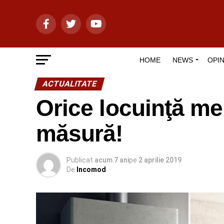
HOME
NEWS
OPIN
ACTUALITATE
Orice locuinţă me
măsură!
Publicat
acum 7 ani
pe
2 aprilie 2019
De
Incomod