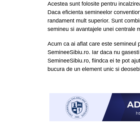
Acestea sunt folosite pentru incalzire
Daca eficienta semineelor conventio
randament mult superior. Sunt combina
semineu si avantajele unei centrale
Acum ca ai aflat care este semineul po
SemineeSibiu.ro. Iar daca nu gasesti u
SemineeSibiu.ro, fiindca ei te pot aju
bucura de un element unic si deosebit 