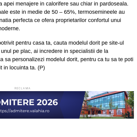
a apei menajere in calorifere sau chiar in pardoseala.
nale este in medie de 50 – 65%, termosemineele au
tia perfecta ce ofera proprietarilor confortul unui
 moderne.
trivit pentru casa ta, cauta modelul dorit pe site-ul
nul pe plac, ai incredere in specialistii de la
ta sa personalizezi modelul dorit, pentru ca tu sa te poti
in locuinta ta. (P)
RECLAMA