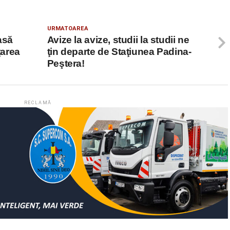
URMATOAREA
asă
Avize la avize, studii la studii ne
ţarea
ţin departe de Staţiunea Padina-
Peştera!
RECLAMĂ