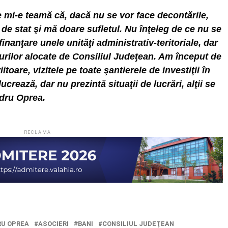
e mi-e teamă că, dacă nu se vor face decontările,
 de stat şi mă doare sufletul. Nu înţeleg de ce nu se
finanţare unele unităţi administrativ-teritoriale, dar
urilor alocate de Consiliul Judeţean. Am început de
itoare, vizitele pe toate şantierele de investiţii în
ucrează, dar nu prezintă situaţii de lucrări, alţii se
ndru Oprea.
RECLAMA
U OPREA
ASOCIERI
BANI
CONSILIUL JUDEŢEAN