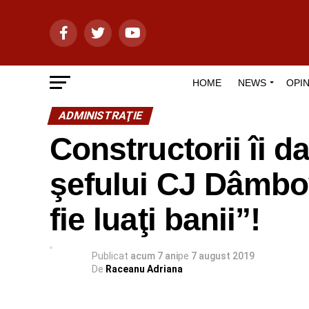
HOME
NEWS
OPIN
ADMINISTRAŢIE
Constructorii îi d
şefului CJ Dâmbo
fie luaţi banii”!
Publicat
acum 7 ani
pe
7 august 2019
De
Raceanu Adriana