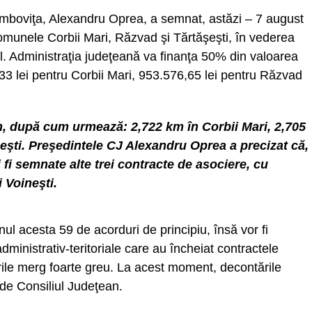
âmboviţa, Alexandru Oprea, a semnat, astăzi – 7 august
omunele Corbii Mari, Răzvad şi Tărtăşeşti, în vederea
al. Administraţia judeţeană va finanţa 50% din valoarea
,33 lei pentru Corbii Mari, 953.576,65 lei pentru Răzvad
km, după cum urmează: 2,722 km în Corbii Mari, 2,705
eşti. Preşedintele CJ Alexandru Oprea a precizat că,
i fi semnate alte trei contracte de asociere, cu
 Voineşti.
l acesta 59 de acorduri de principiu, însă vor fi
dministrativ-teritoriale care au încheiat contractele
ările merg foarte greu. La acest moment, decontările
e Consiliul Judeţean.