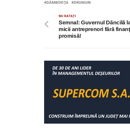
DÂMBOVIŢA
DRUMURI
NU RATAȚI
Semnal: Guvernul Dăncilă l
micii antreprenori fără finan
promisă!