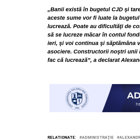
„Banii există în bugetul CJD şi tar
aceste sume vor fi luate la bugetul
lucrează. Poate au dificultăţi de co
să se lucreze măcar în contul fond
ieri, şi voi continua şi săptămâna vi
asociere. Constructorii noştri unii l
fac că lucrează”, a declarat Alexa
RELATIONATE:
ADMINISTRAŢIE
ALEXANDR