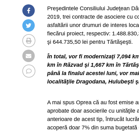
Preşedintele Consiliului Judeţean D
2019, trei contracte de asociere cu c
asfaltării unor drumuri de interes loc
fiecărui proiect, respectiv: 1.488.830
şi 644.735,50 lei pentru Tărtăşeşti.
În total, vor fi modernizaţi 7,094 
km în Răzvad şi 1,667 km în Tărtăş
până la finalul acestei luni, vor ma
localităţile Dragodana, Hulubeşti şi
A mai spus Oprea că au fost emise anu
aprobate doar asocierile cu unităţile a
anterioare de acest tip, întrucât lucr
acoperă doar 7% din suma bugetată d