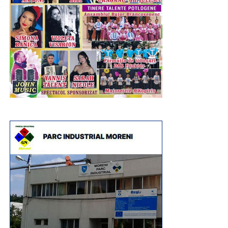
Alexandru Iorga a mai avut un atu puternic, în afară de
decizia concetățenilor săi: Partidul Social Democrat.
Orice s-a întâmplat la nivel național, convulsiile de sus,
guvernarea de coaliție precară, în Dâmbovița, PSD are o
organizație puternică, cu rezultate, cu oameni valoroși,
interesați de comunitate, implicați și care știu să
ematizeze cu cetățeanul, să se dilueze în acest tot
reprezentat de comunitate. Până la urmă, PSD a fost un
partid de mase și are în gena politică acest concept care,
iată, în vremuri crunte, cu problematică de natură socială,
economică, poate fi reactivat. Partidul care se rupe de
acest ideal și dorește să devină unul elitist, doar de grup,
se pierde.
RECLAMA