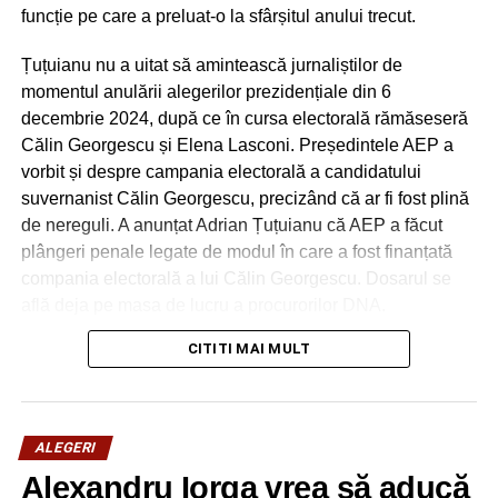
funcție pe care a preluat-o la sfârșitul anului trecut.
Țuțuianu nu a uitat să amintească jurnaliștilor de
momentul anulării alegerilor prezidențiale din 6
decembrie 2024, după ce în cursa electorală rămăseseră
Călin Georgescu și Elena Lasconi. Președintele AEP a
vorbit și despre campania electorală a candidatului
suvernanist Călin Georgescu, precizând că ar fi fost plină
de nereguli. A anunțat Adrian Țuțuianu că AEP a făcut
plângeri penale legate de modul în care a fost finanțată
compania electorală a lui Călin Georgescu. Dosarul se
află deja pe masa de lucru a procurorilor DNA.
CITITI MAI MULT
„Autoritatea Electorală Permanentă a comunicat unor
instituții publice, inclusiv plângeri penale, legat de
modul în care a fost finanțată campania electorală. Pe
de altă parte, cred că este un exemplu foarte bun legat
ALEGERI
de capacitatea și instrumentele pe care le are AEP de
Alexandru Iorga vrea să aducă
a identifica finanțările unor campanii electorale. Aici e