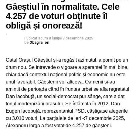
nevoie de îmbunătățirea cadrului normativ”, a precizat
Găeștiul în normalitate. Cele
președintele AEP.
4.257 de voturi obținute îl
obligă și onorează!
A mai spus Țuțuianu că reprezentanții Autorității
Electorale Permanente nu sunt investigatori. Nu sunt ei în
Publicat
acum 8 luni
pe
8 decembrie 2025
De
Obagila Ion
măsură să stabilească de unde au venit resursele
financiare pentru campania lui Călin Georgescu. AEP
Gata! Orașul Găeștiul și-a regăsit azimutul, a pornit pe un
doar semnalează problemele instituțiilor competente.
drum nou. Se întrevede o vigoare a speranței în mai bine,
Dâmbovițeanul Adrian Țuțuianu are de gând să intervină
chiar dacă contextul național politic și economic nu este
pentru a introduce noi reguli în ceea ce privește
unul favorabil. Găeștenii vor altceva. Oamenii și-au
publicitatea politică în zona de online. A precizat șeful
amintit de perioada când în fruntea urbei se afla regretatul
AEP că legislația actuală nu prea mai ține pasul cu
Dan Iacobuță, un social-democrat pur sânge, care a dat
realitățile erei digitale. Normele electorale care se aplică
tonul modernizării orașului. Se întâmpla în 2012. Dan
în România sunt total depășite.
Eugen Iacobuță, reprezentantul PSD, câștigase alegerile
cu 3.010 voturi. La parțialele de ieri -:7 decembrie 2025,
Alexandru Iorga a fost votat de 4.257 de găeșteni.
RECLAMA