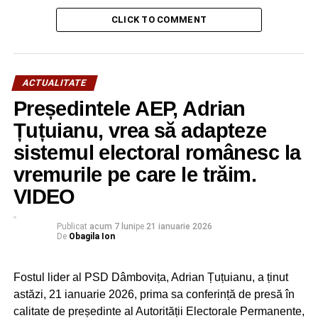
FOCŞANI
MĂMICI
MATERNITATE
PĂTURI
PSD
VIORICA DĂNCILĂ
CLICK TO COMMENT
URMATOAREA
Programul candidatului Theodor Paleologu (PMP)
pentru o Românie sigură şi respectată
ACTUALITATE
NU RATAȚI
Președintele AEP, Adrian
Theodor Paleologu, candidat PMP: Campania
electorală este bruiată de marele blat Iohannis-
Țuțuianu, vrea să adapteze
Dăncilă!
sistemul electoral românesc la
vremurile pe care le trăim.
VIDEO
Publicat
acum 7 luni
pe
21 ianuarie 2026
De
Obagila Ion
Fostul lider al PSD Dâmbovița, Adrian Țuțuianu, a ținut
astăzi, 21 ianuarie 2026, prima sa conferință de presă în
calitate de președinte al Autorității Electorale Permanente,