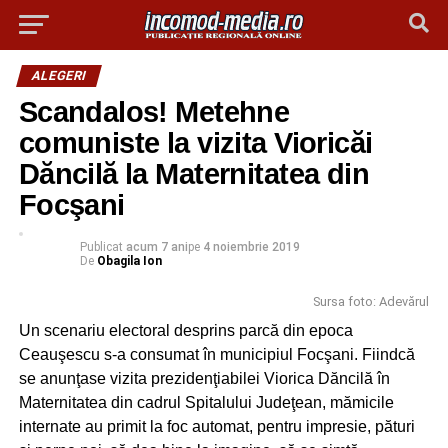
ALEGERI
Scandalos! Metehne
comuniste la vizita Vioricăi
Dăncilă la Maternitatea din
Focşani
Publicat
acum 7 ani
pe
4 noiembrie 2019
De
Obagila Ion
Sursa foto: Adevărul
Un scenariu electoral desprins parcă din epoca
Ceauşescu s-a consumat în municipiul Focşani. Fiindcă
se anunţase vizita prezidenţiabilei Viorica Dăncilă în
Maternitatea din cadrul Spitalului Judeţean, mămicile
internate au primit la foc automat, pentru impresie, pături