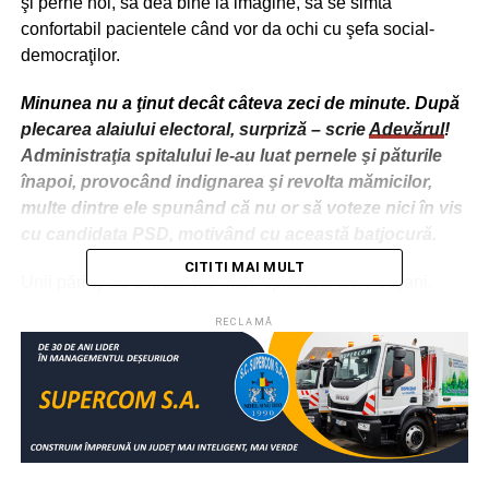
şi perne noi, să dea bine la imagine, să se simtă
confortabil pacientele când vor da ochi cu şefa social-
democraţilor.
Minunea nu a ţinut decât câteva zeci de minute. După
plecarea alaiului electoral, surpriză – scrie
Adevărul
!
Administraţia spitalului le-au luat pernele şi păturile
înapoi, provocând indignarea şi revolta mămicilor,
multe dintre ele spunând că nu or să voteze nici în vis
cu candidata PSD, motivând cu această batjocură.
CITITI MAI MULT
Unii părinţi au criticat mai marii spitalului din Focşani,
care, din prea multă slugărnicie, au permis lui madam
RECLAMĂ
Dăncilă şi ministtrei Sorina Pintea să intre în secţia
Neonatologie şi să îi ia în braţe pe bebeluşi, asta în
condiţiile în care tăticilor acestor micuţi nu li se dă voie
nici măcar în uşa salonului!
RELATIONATE:
ALEGERI
BEBELUŞI
FEATURED