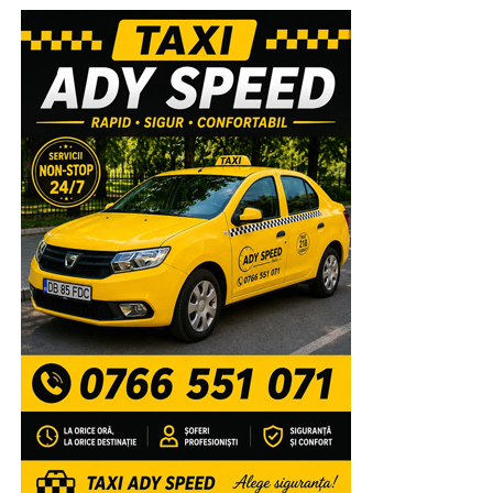
nutresc simpatii politice. Este un fel de anulare a
buletinului de vot. Ceva de genul știu că nu iese, dar nu
votez cu ceilalți.
Una peste alta, orașul Găești, printr-un vot masiv, a decis
ca, pentru următorii doi ani și jumătate, avocatul
Alexandru Iorga să îi conducă destinul. Sunt ani în care
primarul ales va trebui să dovedească cu sârg,
găeștenilor, inclusiv celor aproape 5.000 de oameni care
nu au venit la vot, că nu s-au înșelat. Și, atât cât îl cunosc
pe Alexandru Iorga, ca jurnalist, analist la rece, nu ca unul
din cercul său de apropiați, cu siguranță, va face față și va
reseta, așa cum a promis, administrația publică de la
Găești, va reuși să producă transformările de care orașul
are nevoie. Îl are alături și pe președintele Consiliului
Județean Dâmbovița, Corneliu Ștefan, care, acum, are
drum deschis să le dovedească găeștenilor că CJD este
aproape de această comunitate pe care fosta conducere a
ținut-o departe de administrația județeană din motive de