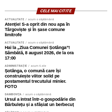
CELE MAI CITITE
ACTUALITATE
acum o săptămână
Atenție! S-a oprit din nou apa în
Târgoviște și în șase comune
limitrofe
ACTUALITATE
acum o săptămână
Hai la „Ziua Comunei Șotânga”!
Sâmbătă, 8 august 2026, de la ora
17:00
ADMINISTRAŢIE
acum 6 zile
Șotânga, o comună care își
construiește viitor solid pe
postamentul trecutului minier.
FOTO
DÂMBOVIŢA
acum o săptămână
Ursul a intrat într-o gospodărie din
Bărbulețu și a sfâșiat un berbecuț