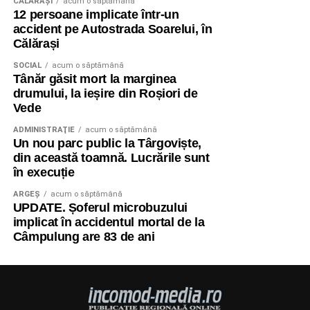
CĂLĂRAŞI
acum o săptămână
12 persoane implicate într-un
accident pe Autostrada Soarelui, în
Călărași
SOCIAL
acum o săptămână
Tânăr găsit mort la marginea
drumului, la ieșire din Roșiori de
Vede
ADMINISTRAŢIE
acum o săptămână
Un nou parc public la Târgoviște,
din această toamnă. Lucrările sunt
în execuție
ARGEȘ
acum o săptămână
UPDATE. Șoferul microbuzului
implicat în accidentul mortal de la
Câmpulung are 83 de ani