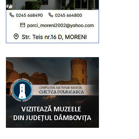
AUR, prin Ana Maria Dragotă-Zamfir, a obținut doar 334
de voturi. Puțin pentru un partid care, în sondaje, este dat
a fi primul în ceea ce privește încrederea. Este clar că, la
Găești, este o problemă, de om, de mesaj sau, pur și
simplu, cetățeanul nu vrea să părăsească culoarul acela
al rezonabilului, echilibrului și concretului. AUR a creat
totuși o aventură. Doar cu lozinci nu poți convinge
electoratul. Candidatul AUR la Găești a fost ca gimnastul
la paralele. S-a ținut de ambele bare (partide – PNL și
PSD), vrând să rămână în echilibru. Nu a părut că vrea să
câștige. Scorul, totuși, este prea mic.
A existat și un candidat independent. Poate, așa, pentru
farmecul scrutinului sau un fel de bomboană în numele
democrației. Independentul George Ghenu a obținut 214
voturi. Neconvingător. De obicei, voturile spre
independenții apăruți din neant vin de la cei care nu