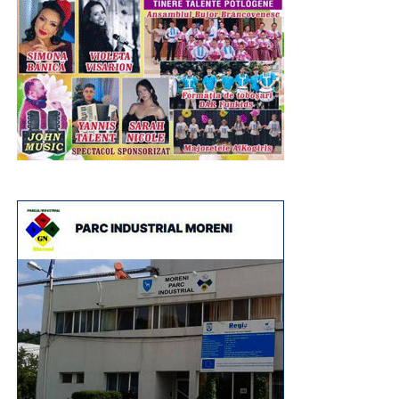
Alexandru Iorga a mai avut un atu puternic, în afară de
decizia concetățenilor săi: Partidul Social Democrat.
Orice s-a întâmplat la nivel național, convulsiile de sus,
guvernarea de coaliție precară, în Dâmbovița, PSD are o
organizație puternică, cu rezultate, cu oameni valoroși,
interesați de comunitate, implicați și care știu să
ematizeze cu cetățeanul, să se dilueze în acest tot
reprezentat de comunitate. Până la urmă, PSD a fost un
partid de mase și are în gena politică acest concept care,
iată, în vremuri crunte, cu problematică de natură socială,
economică, poate fi reactivat. Partidul care se rupe de
acest ideal și dorește să devină unul elitist, doar de grup,
se pierde.
RECLAMA