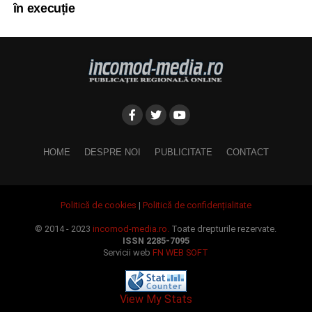
în execuție
HOME
DESPRE NOI
PUBLICITATE
CONTACT
Politică de cookies
|
Politică de confidențialitate
© 2014 - 2023
incomod-media.ro.
Toate drepturile rezervate.
ISSN 2285-7095
Servicii web
FN WEB SOFT
View My Stats