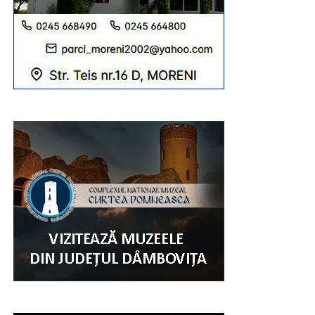
AUR, prin Ana Maria Dragotă-Zamfir, a obținut doar 334
de voturi. Puțin pentru un partid care, în sondaje, este dat
a fi primul în ceea ce privește încrederea. Este clar că, la
Găești, este o problemă, de om, de mesaj sau, pur și
simplu, cetățeanul nu vrea să părăsească culoarul acela
al rezonabilului, echilibrului și concretului. AUR a creat
totuși o aventură. Doar cu lozinci nu poți convinge
electoratul. Candidatul AUR la Găești a fost ca gimnastul
la paralele. S-a ținut de ambele bare (partide – PNL și
PSD), vrând să rămână în echilibru. Nu a părut că vrea să
câștige. Scorul, totuși, este prea mic.
A existat și un candidat independent. Poate, așa, pentru
farmecul scrutinului sau un fel de bomboană în numele
democrației. Independentul George Ghenu a obținut 214
voturi. Neconvingător. De obicei, voturile spre
independenții apăruți din neant vin de la cei care nu
nutresc simpatii politice. Este un fel de anulare a