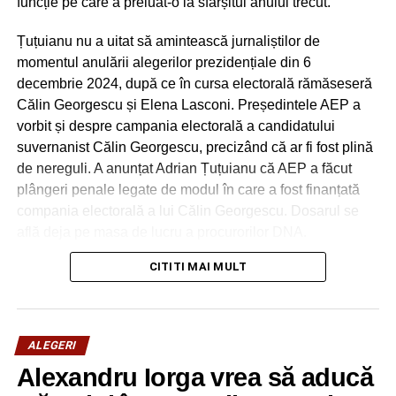
funcție pe care a preluat-o la sfârșitul anului trecut.
localităţi conduse de primari PSD!
NU RATAȚI
Țuțuianu nu a uitat să amintească jurnaliștilor de
PRO România, strategie pentru reconstrucţia
momentul anulării alegerilor prezidențiale din 6
stângii politice româneşti
decembrie 2024, după ce în cursa electorală rămăseseră
Călin Georgescu și Elena Lasconi. Președintele AEP a
vorbit și despre campania electorală a candidatului
suvernanist Călin Georgescu, precizând că ar fi fost plină
de nereguli. A anunțat Adrian Țuțuianu că AEP a făcut
plângeri penale legate de modul în care a fost finanțată
compania electorală a lui Călin Georgescu. Dosarul se
află deja pe masa de lucru a procurorilor DNA.
CITITI MAI MULT
„Autoritatea Electorală Permanentă a comunicat unor
instituții publice, inclusiv plângeri penale, legat de
modul în care a fost finanțată campania electorală. Pe
de altă parte, cred că este un exemplu foarte bun legat
ALEGERI
de capacitatea și instrumentele pe care le are AEP de
Alexandru Iorga vrea să aducă
a identifica finanțările unor campanii electorale. Aici e