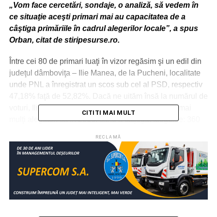
„Vom face cercetări, sondaje, o analiză, să vedem în
ce situaţie aceşti primari mai au capacitatea de a
câştiga primăriile în cadrul alegerilor locale”, a spus
Orban, citat de stiripesurse.ro.
Între cei 80 de primari luaţi în vizor regăsim şi un edil din
judeţul dâmboviţa – Ilie Manea, de la Pucheni, localitate
unde PNL a înregistrat un scos sub cel al PSD, respectiv
47,18% faţă de 52,82%. Dacă ne uităm însă la numărul de
voturi, Ilie Manea a reuşit, totuşi, să contabilizeze mai
CITITI MAI MULT
mulţi alegători ca în 2016, când a câştigat alegerile: 360
faţă de 304.
RECLAMĂ
De partea cealaltă, cei mai performanţi primari PNL din
Dâmboviţa, la alegerile prezidenţiale 2019, sunt: Florin
Iordache de la Moţăieni – 72,38%, Florentin Oprea de la
Finta – 69,23% şi Teodora Anghelescu de la Bezdead –
69, 21%.