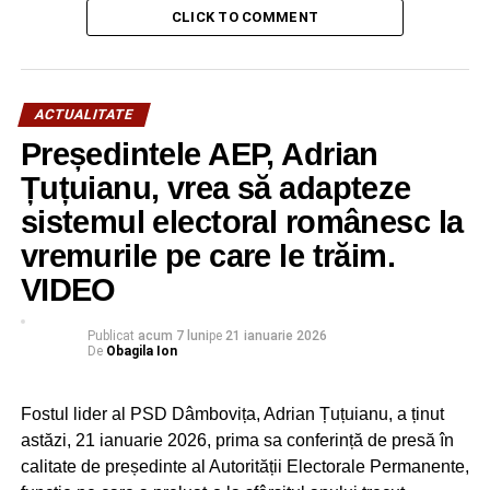
Reamintim că PNL are 18 primari în judeţul Dâmboviţa,
CLICK TO COMMENT
după ce l-a exclus din partid pe cel de la Crângurile, iar
alegerile prezidenţiale le-a câştigat în 47 de localităţi.
Asta înseamnă că, exceptând comunele Hulubeşti şi
Crevedia, unde, oficial, edilii sunt de la ALDE şi UNPR,
ACTUALITATE
liberalii au ieşit învingători în 29 de unităţi administrativ-
Președintele AEP, Adrian
teritoriale conduse de primari PSD.
Țuțuianu, vrea să adapteze
sistemul electoral românesc la
RECLAMA
vremurile pe care le trăim.
VIDEO
Publicat
acum 7 luni
pe
21 ianuarie 2026
De
Obagila Ion
RELATIONATE:
ALEGERI
ANALIZĂ
DÂMBOVIŢA
FEATURED
PNL
POLITIC
PRIMAR PUCHENI
Fostul lider al PSD Dâmbovița, Adrian Țuțuianu, a ținut
astăzi, 21 ianuarie 2026, prima sa conferință de presă în
URMATOAREA
calitate de președinte al Autorității Electorale Permanente,
PNL Dâmboviţa a câştigat la prezidenţiale în 29 de