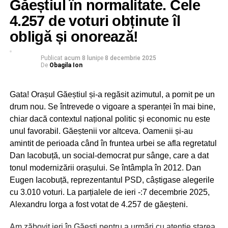
nevoie de îmbunătățirea cadrului normativ”, a precizat
Găeștiul în normalitate. Cele
președintele AEP.
4.257 de voturi obținute îl
obligă și onorează!
A mai spus Țuțuianu că reprezentanții Autorității
Electorale Permanente nu sunt investigatori. Nu sunt ei în
Publicat
acum 8 luni
pe
8 decembrie 2025
De
Obagila Ion
măsură să stabilească de unde au venit resursele
financiare pentru campania lui Călin Georgescu. AEP
Gata! Orașul Găeștiul și-a regăsit azimutul, a pornit pe un
doar semnalează problemele instituțiilor competente.
drum nou. Se întrevede o vigoare a speranței în mai bine,
Dâmbovițeanul Adrian Țuțuianu are de gând să intervină
chiar dacă contextul național politic și economic nu este
pentru a introduce noi reguli în ceea ce privește
unul favorabil. Găeștenii vor altceva. Oamenii și-au
publicitatea politică în zona de online. A precizat șeful
amintit de perioada când în fruntea urbei se afla regretatul
AEP că legislația actuală nu prea mai ține pasul cu
Dan Iacobuță, un social-democrat pur sânge, care a dat
realitățile erei digitale. Normele electorale care se aplică
tonul modernizării orașului. Se întâmpla în 2012. Dan
în România sunt total depășite.
Eugen Iacobuță, reprezentantul PSD, câștigase alegerile
cu 3.010 voturi. La parțialele de ieri -:7 decembrie 2025,
Alexandru Iorga a fost votat de 4.257 de găeșteni.
RECLAMA
Am zăbovit ieri în Găești pentru a urmări cu atenție starea