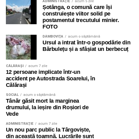
ADMINISTRAŢIE
acum 5 zile
Șotânga, o comună care își
construiește viitor solid pe
postamentul trecutului minier.
FOTO
DÂMBOVIŢA
acum o săptămână
Ursul a intrat într-o gospodărie din
Bărbulețu și a sfâșiat un berbecuț
CĂLĂRAŞI
acum 7 zile
12 persoane implicate într-un
accident pe Autostrada Soarelui, în
Călărași
SOCIAL
acum o săptămână
Tânăr găsit mort la marginea
drumului, la ieșire din Roșiori de
Vede
ADMINISTRAŢIE
acum 7 zile
Un nou parc public la Târgoviște,
din această toamnă. Lucrările sunt