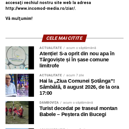
accesaţi vechiul nostru site web la adresa
http://www.incomod-media.ro/ziar/.
Vă mulţumim!
CELE MAI CITITE
ACTUALITATE
acum o săptămână
Atenție! S-a oprit din nou apa în
Târgoviște și în șase comune
limitrofe
ACTUALITATE
acum 7 zile
Hai la „Ziua Comunei Șotânga”!
Sâmbătă, 8 august 2026, de la ora
17:00
DÂMBOVIŢA
acum o săptămână
Turist decedat pe traseul montan
Babele – Peștera din Bucegi