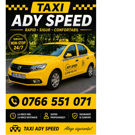
buletinului de vot. Ceva de genul știu că nu iese, dar nu
votez cu ceilalți.
Una peste alta, orașul Găești, printr-un vot masiv, a decis
ca, pentru următorii doi ani și jumătate, avocatul
Alexandru Iorga să îi conducă destinul. Sunt ani în care
primarul ales va trebui să dovedească cu sârg,
găeștenilor, inclusiv celor aproape 5.000 de oameni care
nu au venit la vot, că nu s-au înșelat. Și, atât cât îl cunosc
pe Alexandru Iorga, ca jurnalist, analist la rece, nu ca unul
din cercul său de apropiați, cu siguranță, va face față și va
reseta, așa cum a promis, administrația publică de la
Găești, va reuși să producă transformările de care orașul
are nevoie. Îl are alături și pe președintele Consiliului
Județean Dâmbovița, Corneliu Ștefan, care, acum, are
drum deschis să le dovedească găeștenilor că CJD este
aproape de această comunitate pe care fosta conducere a
ținut-o departe de administrația județeană din motive de
imagine și interes.