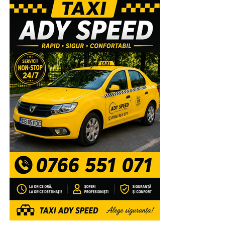
Înaltpreasfinția Sa va lansa, la finalul sfintei slujbe,
volumele recent tipărite de Editura Arhiepiscopiei
Târgoviștei: „Voievozi de la Târgoviște – ctitori de
spiritualitate ortodoxă” și „Mitropolitul Ștefan I al Țării
Românești – promotor al misiunii Bisericii prin
intermediul tiparului”, precum și broșurile din colecția
misionar-educativă dedicată tinerilor: „Familia –
fundament al valorilor Evangheliei lui Hristos” și
„Credință și mărturisire în spațiul virtual”.
După aceea, Chiriarhul nostru va acorda „Diploma de
Excelență Sfântul Ierarh Nifon” și premii elevilor care
au obținut primele locuri la etapa națională a
Olimpiadelor și Concursurilor școlare 2025-2026,
precum și profesorilor lor îndrumători, celor 4 elevi
care au obținut media generală 10 la Examenul de
Bacalaureat, precum și unor tineri campioni la diferite