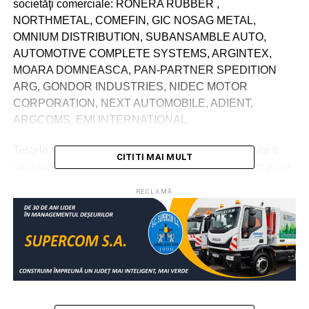
societăţi comerciale: RONERA RUBBER ,
NORTHMETAL, COMEFIN, GIC NOSAG METAL,
OMNIUM DISTRIBUTION, SUBANSAMBLE AUTO,
AUTOMOTIVE COMPLETE SYSTEMS, ARGINTEX,
MOARA DOMNEASCA, PAN-PARTNER SPEDITION
ARG, GONDOR INDUSTRIES, NIDEC MOTOR
CORPORATION, NEXT AUTOMOBILE, ADIENT,
ARGCOMS, EMI INTERNATIONAL.
Testele cumpărate de agenții economici din județ vor fi
CITITI MAI MULT
utilizate începând de azi, 23 aprilie 2020, când sunt puse
în funcțiune două aparate de testare de tip Real Time
RECLAMĂ
PCR.
“Îi mulțumesc domnului președinte George Caval și
agenților economici argeșeni care au dorit să
contribuie la creșterea capacității de testare din Argeș.
Sistemul de sănătate argeșean a primit o mână de
ajutor binevenită și sunt convins că împreună putem