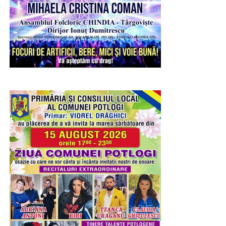
noștri”, a declarat Carlo Beltrame – Country Manager
pentru Franța și România & Chief Business
Development Officer al Grupului AFV Beltrame.
„Celebrările liturgice ale zilei de 10 august se vor
încheia cu Pelerinajul celor peste 4.000 de tineri din
Donalam este unul dintre jucătorii importanți activi în
Arhiepiscopia Târgoviștei, care vor străbate centrul
sectorul siderurgic local și singurul producător local de
vechi al orașului cu moaștele Sfântului Ierarh Nifon.
oțel beton și oțeluri speciale. La combinatul din
Procesiunea se va opri la Mănăstirea Stelea și la