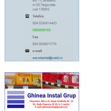
Revoluției, în ziua de 10 august, între orele 15:00-
21:00. Totodată, marți, 11 august, între orele 06:00-
13:00, Bulevardul Libertății va fi închis total circulației
rutiere.
RECLAMA
Având în vedere toate acestea, îi rog pe toți cei
afectați să manifeste înțelegere, răbdare și
bunăvoință”, a transmis pr. conf. univ. dr. Ionuț
Ghibanu – vicar eparhial al Arhiepiscopiei Târgoviștei.
Urmărește Incomod Media și pe Google News