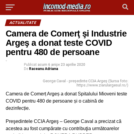
ACTUALITATE
Camera de Comerţ şi Industrie
Argeş a donat teste COVID
pentru 480 de persoane
Publicat
acum 6 ani
pe
23 aprilie 2020
De
Raceanu Adriana
George Caval - preşedinte CCIA Argeş (Sursa foto:
https://www.ziarulargesul.ro/)
Camera de Comerț Argeș a donat Spitalului Mioveni teste
COVID pentru 480 de persoane și o cabină de
dezinfecție.
Preşedintele CCIA Argeş – George Caval a precizat că
acestea au fost cumpărate cu contribuţia următoarelor