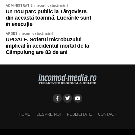
ADMINISTRAŢIE
acum o săptămână
Un nou parc public la Târgoviște,
din această toamnă. Lucrările sunt
în execuție
ARGEȘ
acum o săptămână
UPDATE. Șoferul microbuzului
implicat în accidentul mortal de la
Câmpulung are 83 de ani
HOME
DESPRE NOI
PUBLICITATE
CONTACT