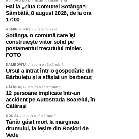
ACTUALITATE
acum o săptămână
Hai la „Ziua Comunei Șotânga”!
Sâmbătă, 8 august 2026, de la ora
17:00
ADMINISTRAŢIE
acum 5 zile
Șotânga, o comună care își
construiește viitor solid pe
postamentul trecutului minier.
FOTO
DÂMBOVIŢA
acum o săptămână
Ursul a intrat într-o gospodărie din
Bărbulețu și a sfâșiat un berbecuț
CĂLĂRAŞI
acum o săptămână
12 persoane implicate într-un
accident pe Autostrada Soarelui, în
Călărași
SOCIAL
acum o săptămână
Tânăr găsit mort la marginea
drumului, la ieșire din Roșiori de
Vede