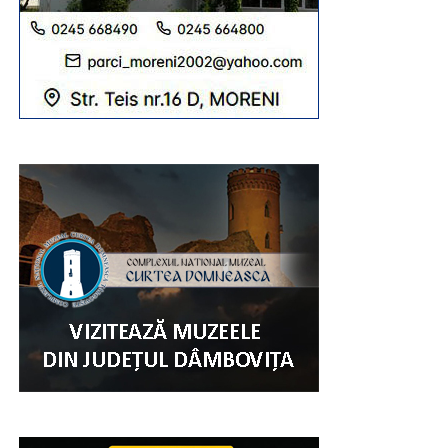
Reprezentanții Arhiepiscopiei Târgoviștei se așteaptă ca
la ceremoniile sfinte să participe peste 20.000 de
credincioși, din Eparhie, din județele învecinate, dar și din
alte zone ale țării.
„Sfânta Liturghie va fi săvârșită de către
Înaltpreasfințitul Părinte Arhiepiscop și Mitropolit
Nifon, împreună cu Ierarhii invitați: Înaltpreasfințitul
Părinte Varsanufie – Arhiepiscopul Râmnicului,
Preasfințitul Părinte Visarion – Episcopul Tulcii,
Preasfințitul Părinte Ieronim – Episcopul Daciei Felix
și Preasfințitul Părinte Teofil Trotușanul – Episcop
Vicar al Arhiepiscopiei Romanului și Bacăului.
RECLAMA