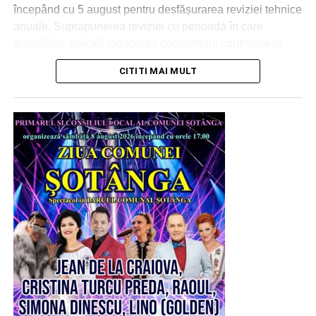
începând cu 5 august pentru desfășurarea reviziei tehnice
anuale. Suprapunerea reviziei cu perioada în care
RECLAMA
autoritățile solicită reducerea consumului contribuie la
diminuarea sarcinii asupra sistemului energetic național.
CITITI MAI MULT
Prin măsurile aplicate la cele două combinate, Donalam
estimează o reducere a puterii absorbite de aproximativ 8
MW, contribuind astfel la efortul național de reducere a
consumului de energie.
„Donalam înțelege dificultatea situației energetice
actuale și importanța unui răspuns coordonat din
partea marilor consumatori industriali. De aceea, am
răspuns fără rezerve solicitării autorităților și am
adaptat programul de producție acolo unde a fost
posibil. Prin aceste măsuri, sprijinim în mod concret
efortul național și contribuim responsabil la
stabilitatea sistemului energetic, fără a afecta
angajamentele asumate față de clienții și partenerii