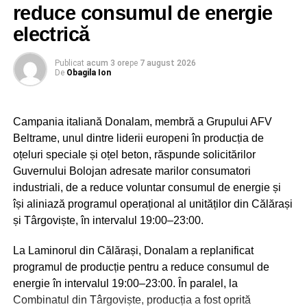
pentru tineri și pentru cei chemați să conducă
reduce consumul de energie
societatea și țara.
electrică
Sărbătoarea Sf. Ier. Nifon, care se va desfășura în
Publicat
acum 3 ore
pe
7 august 2026
zilele de 10 și 11 august 2026, va fi coordonată de
De
Obagila Ion
către Înaltpreasfințitul Părinte Mitropolit Nifon,
Arhiepiscopul Târgoviștei și Exarh Patriarhal”, a
precizat părintele vicar al Arhiepiscopiei Târgoviștei,
Campania italiană Donalam, membră a Grupului AFV
preotul Ionuț Ghibanu.
Beltrame, unul dintre liderii europeni în producția de
oțeluri speciale și oțel beton, răspunde solicitărilor
Evenimentele vor debuta luni, 10 august, la ora 17:00, cu
Guvernului Bolojan adresate marilor consumatori
slujba Vecerniei, săvârșită pe un podium special
industriali, de a reduce voluntar consumul de energie și
amenajat lângă Catedrala Mitropolitană din Târgoviște.
își aliniază programul operațional al unităților din Călărași
La finalul sfintei slujbe, IPS Nifon – Arhiepiscopul și
și Târgoviște, în intervalul 19:00–23:00.
Mitropolitul Târgoviștei va premia elevii care au obținut
primele locuri la etapa județeană a Olimpiadei Naționale
La Laminorul din Călărași, Donalam a replanificat
de Religie și a Olimpiadei Naționale Interdisciplinare
programul de producție pentru a reduce consumul de
„Cultură și spiritualitate românească”, împreună cu
energie în intervalul 19:00–23:00. În paralel, la
profesorii coordonatori.
Combinatul din Târgoviște, producția a fost oprită