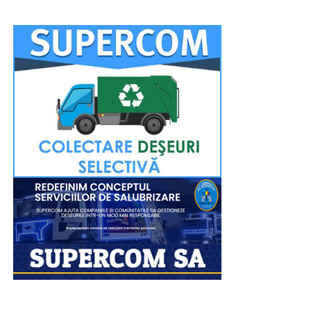
competiții internaționale” a mai spus părintele vicar.
Închinarea la sfintele moaște se va putea face până
seara, târziu, pentru a oferi tuturor credincioșilor
posibilitatea de a participa. Evenimentul religios va fi
transmis în direct pe pagina de Facebook a Arhiepiscopiei
Târgoviștei.