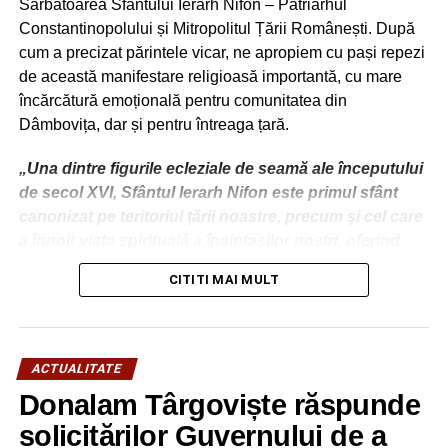
Sărbătoarea Sfântului Ierarh Nifon – Patriarhul
Constantinopolului și Mitropolitul Țării Românești. După
cum a precizat părintele vicar, ne apropiem cu pași repezi
de această manifestare religioasă importantă, cu mare
încărcătură emoțională pentru comunitatea din
Dâmbovița, dar și pentru întreaga țară.
„Una dintre figurile ecleziale de seamă ale începutului
de secol XVI, Sfântul Ierarh Nifon este primul sfânt
canonizat pe teritoriul țării noastre, precum și cel care
a înnoit viața spirituală a înaintașilor noștri, oferind
premisele marii dezvoltări culturale din deceniile ce au
CITITI MAI MULT
urmat păstoririi sale.
Numele său este strâns legat de utilizarea tiparului, cel
mai nou mijloc de comunicare al acelei epoci, pe care
ACTUALITATE
l-a promovat cu viziune și curaj, precum și de
Donalam Târgoviște răspunde
formarea spirituală a Sf. Voievod Neagoe Basarab,
ucenicul său cel mai cunoscut, model peste timp
solicitărilor Guvernului de a