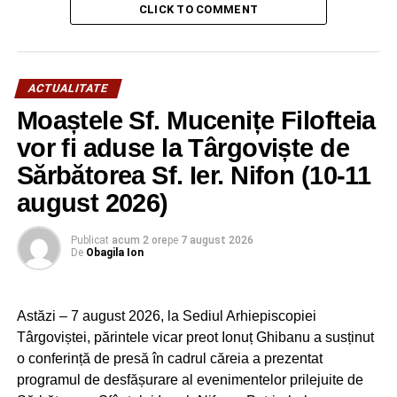
combate mai eficient pandemia de coronavirus”, a
CLICK TO COMMENT
declarat prefectul Emanuel Soare.
RELATIONATE:
ACTUALITATE
ARGEŞ
CCIA ARGEŞ
COVID
DONAŢIE
GEORGE CAVAL
TESTE
ACTUALITATE
Moaștele Sf. Mucenițe Filofteia
URMATOAREA
Avocaţii pot beneficia de şomaj tehnic pe
vor fi aduse la Târgoviște de
perioada stării de urgenţă
Sărbătorea Sf. Ier. Nifon (10-11
NU RATAȚI
august 2026)
Grecia propune introducerea unui „paşaport de
sănătate” şi reluarea turismului din iulie
Publicat
acum 2 ore
pe
7 august 2026
De
Obagila Ion
Astăzi – 7 august 2026, la Sediul Arhiepiscopiei
Târgoviștei, părintele vicar preot Ionuț Ghibanu a susținut
o conferință de presă în cadrul căreia a prezentat
programul de desfășurare al evenimentelor prilejuite de