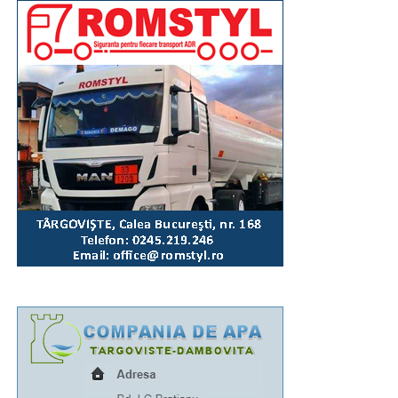
La fel ca și în anii precedenți, la finalul evenimentului de
marți, 11 august, tinerii voluntari din cadrul comitetelor
parohiale vor igieniza, împreună cu angajații Primăriei,
zona Parcului Mitropoliei.
„Așa cum se întâmplă la astfel de manifestări, unii
dintre concetățenii noștri sau cei aflați în tranzit vor fi
temporar afectați de necesarele restricții de circulație.
Astfel, luni, 10 august, între orele 16:00-20:30, traficul
rutier va fi închis total pe Bulevardul Libertății,
segmentul cuprins între complexul „Mondial” și Casa
de Cultură a Sindicatelor. Totodată, între orele 18:15-
19:45, traficul va fi oprit pe Calea Domnească (între
sensul giratoriu de la Colegiul „Ienăchiță Văcărescu”
și Str. Stelea), Str. Stelea și Str. Revoluției. Nu vor
putea fi parcate autoturismele pe Bulevardul Libertății
(segmentul cuprins între complexul „Mondial” și Casa
Sindicatelor), începând cu ziua de luni, 10 august, ora
15:00, până marți, 11 august, ora 15:00, iar pe Strada