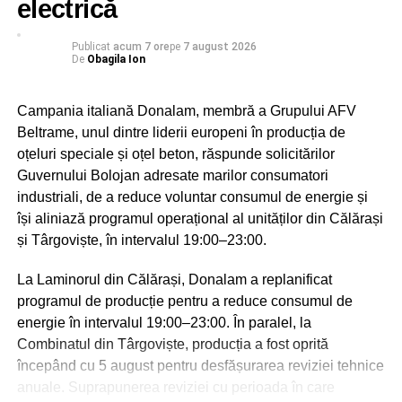
electrică
Sărbătoarea Sf. Ier. Nifon, care se va desfășura în
Publicat
acum 7 ore
pe
7 august 2026
zilele de 10 și 11 august 2026, va fi coordonată de
De
Obagila Ion
către Înaltpreasfințitul Părinte Mitropolit Nifon,
Arhiepiscopul Târgoviștei și Exarh Patriarhal”, a
Campania italiană Donalam, membră a Grupului AFV
precizat părintele vicar al Arhiepiscopiei Târgoviștei,
Beltrame, unul dintre liderii europeni în producția de
preotul Ionuț Ghibanu.
oțeluri speciale și oțel beton, răspunde solicitărilor
Guvernului Bolojan adresate marilor consumatori
Evenimentele vor debuta luni, 10 august, la ora 17:00, cu
industriali, de a reduce voluntar consumul de energie și
slujba Vecerniei, săvârșită pe un podium special
își aliniază programul operațional al unităților din Călărași
amenajat lângă Catedrala Mitropolitană din Târgoviște.
și Târgoviște, în intervalul 19:00–23:00.
La finalul sfintei slujbe, IPS Nifon – Arhiepiscopul și
Mitropolitul Târgoviștei va premia elevii care au obținut
La Laminorul din Călărași, Donalam a replanificat
primele locuri la etapa județeană a Olimpiadei Naționale
programul de producție pentru a reduce consumul de
de Religie și a Olimpiadei Naționale Interdisciplinare
energie în intervalul 19:00–23:00. În paralel, la
„Cultură și spiritualitate românească”, împreună cu
Combinatul din Târgoviște, producția a fost oprită
profesorii coordonatori.
începând cu 5 august pentru desfășurarea reviziei tehnice
anuale. Suprapunerea reviziei cu perioada în care