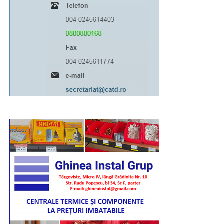
21:00. Totodată, marți, 11 august, între orele 06:00-
13:00, Bulevardul Libertății va fi închis total circulației
rutiere.
RECLAMA
Având în vedere toate acestea, îi rog pe toți cei
afectați să manifeste înțelegere, răbdare și
bunăvoință”, a transmis pr. conf. univ. dr. Ionuț
Ghibanu – vicar eparhial al Arhiepiscopiei Târgoviștei.
Urmărește Incomod Media și pe Google News