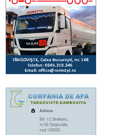
parohiale vor igieniza, împreună cu angajații Primăriei,
zona Parcului Mitropoliei.
„Așa cum se întâmplă la astfel de manifestări, unii
dintre concetățenii noștri sau cei aflați în tranzit vor fi
temporar afectați de necesarele restricții de circulație.
Astfel, luni, 10 august, între orele 16:00-20:30, traficul
rutier va fi închis total pe Bulevardul Libertății,
segmentul cuprins între complexul „Mondial” și Casa
de Cultură a Sindicatelor. Totodată, între orele 18:15-
19:45, traficul va fi oprit pe Calea Domnească (între
sensul giratoriu de la Colegiul „Ienăchiță Văcărescu”
și Str. Stelea), Str. Stelea și Str. Revoluției. Nu vor
putea fi parcate autoturismele pe Bulevardul Libertății
(segmentul cuprins între complexul „Mondial” și Casa
Sindicatelor), începând cu ziua de luni, 10 august, ora
15:00, până marți, 11 august, ora 15:00, iar pe Strada
Revoluției, în ziua de 10 august, între orele 15:00-