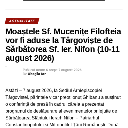
ACTUALITATE
Moaștele Sf. Mucenițe Filofteia
vor fi aduse la Târgoviște de
Sărbătorea Sf. Ier. Nifon (10-11
august 2026)
Publicat
acum 6 ore
pe
7 august 2026
De
Obagila Ion
Astăzi – 7 august 2026, la Sediul Arhiepiscopiei
Târgoviștei, părintele vicar preot Ionuț Ghibanu a susținut
o conferință de presă în cadrul căreia a prezentat
programul de desfășurare al evenimentelor prilejuite de
Sărbătoarea Sfântului Ierarh Nifon – Patriarhul
Constantinopolului și Mitropolitul Țării Românești. După