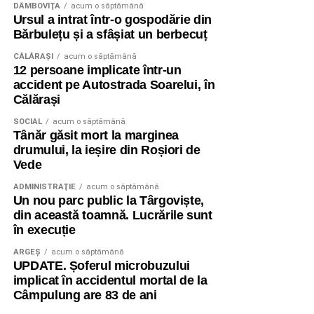
DÂMBOVIŢA
acum o săptămână
Ursul a intrat într-o gospodărie din
Bărbulețu și a sfâșiat un berbecuț
CĂLĂRAŞI
acum o săptămână
12 persoane implicate într-un
accident pe Autostrada Soarelui, în
Călărași
SOCIAL
acum o săptămână
Tânăr găsit mort la marginea
drumului, la ieșire din Roșiori de
Vede
ADMINISTRAŢIE
acum o săptămână
Un nou parc public la Târgoviște,
din această toamnă. Lucrările sunt
în execuție
ARGEȘ
acum o săptămână
UPDATE. Șoferul microbuzului
implicat în accidentul mortal de la
Câmpulung are 83 de ani