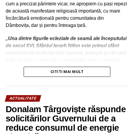
cum a precizat părintele vicar, ne apropiem cu pași repezi
de această manifestare religioasă importantă, cu mare
încărcătură emoțională pentru comunitatea din
Dâmbovița, dar și pentru întreaga țară.
„Una dintre figurile ecleziale de seamă ale începutului
de secol XVI, Sfântul Ierarh Nifon este primul sfânt
canonizat pe teritoriul țării noastre, precum și cel care
a înnoit viața spirituală a înaintașilor noștri, oferind
premisele marii dezvoltări culturale din deceniile ce au
CITITI MAI MULT
urmat păstoririi sale.
Numele său este strâns legat de utilizarea tiparului, cel
mai nou mijloc de comunicare al acelei epoci, pe care
ACTUALITATE
l-a promovat cu viziune și curaj, precum și de
Donalam Târgoviște răspunde
formarea spirituală a Sf. Voievod Neagoe Basarab,
ucenicul său cel mai cunoscut, model peste timp
solicitărilor Guvernului de a
pentru tineri și pentru cei chemați să conducă
reduce consumul de energie
societatea și țara.