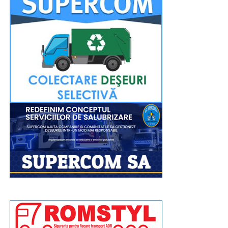
Închinarea la sfintele moaște se va putea face până
seara, târziu, pentru a oferi tuturor credincioșilor
posibilitatea de a participa. Evenimentul religios va fi
transmis în direct pe pagina de Facebook a Arhiepiscopiei
Târgoviștei.
La fel ca și în anii precedenți, la finalul evenimentului de
marți, 11 august, tinerii voluntari din cadrul comitetelor