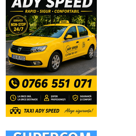
Înaltpreasfinția Sa va lansa, la finalul sfintei slujbe,
volumele recent tipărite de Editura Arhiepiscopiei
Târgoviștei: „Voievozi de la Târgoviște – ctitori de
spiritualitate ortodoxă” și „Mitropolitul Ștefan I al Țării
Românești – promotor al misiunii Bisericii prin
intermediul tiparului”, precum și broșurile din colecția
misionar-educativă dedicată tinerilor: „Familia –
fundament al valorilor Evangheliei lui Hristos” și
„Credință și mărturisire în spațiul virtual”.
După aceea, Chiriarhul nostru va acorda „Diploma de
Excelență Sfântul Ierarh Nifon” și premii elevilor care
au obținut primele locuri la etapa națională a
Olimpiadelor și Concursurilor școlare 2025-2026,
precum și profesorilor lor îndrumători, celor 4 elevi
care au obținut media generală 10 la Examenul de
Bacalaureat, precum și unor tineri campioni la diferite
competiții internaționale” a mai spus părintele vicar.