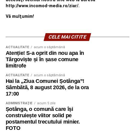
http://www.incomod-media.ro/ziar/.
Vă mulţumim!
CELE MAI CITITE
ACTUALITATE
acum o săptămână
Atenție! S-a oprit din nou apa în
Târgoviște și în șase comune
limitrofe
ACTUALITATE
acum o săptămână
Hai la „Ziua Comunei Șotânga”!
Sâmbătă, 8 august 2026, de la ora
17:00
ADMINISTRAŢIE
acum 5 zile
Șotânga, o comună care își
construiește viitor solid pe
postamentul trecutului minier.
FOTO