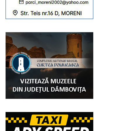
credincioși, din Eparhie, din județele învecinate, dar și din
alte zone ale țării.
„Sfânta Liturghie va fi săvârșită de către
Înaltpreasfințitul Părinte Arhiepiscop și Mitropolit
Nifon, împreună cu Ierarhii invitați: Înaltpreasfințitul
Părinte Varsanufie – Arhiepiscopul Râmnicului,
Preasfințitul Părinte Visarion – Episcopul Tulcii,
Preasfințitul Părinte Ieronim – Episcopul Daciei Felix
și Preasfințitul Părinte Teofil Trotușanul – Episcop
Vicar al Arhiepiscopiei Romanului și Bacăului.
RECLAMA