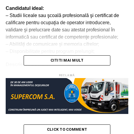
Candidatul ideal:
– Studii liceale sau şcoală profesională şi certificat de
calificare pentru ocupaţia de operator introducere,
validare şi prelucrare date sau atestat profesional în
informatică sau certificat de competenţe profesionale;
– Abilităţi de comunicare şi memoria cifrelor;
– Disponibilitate pentru program prelungit;
CITITI MAI MULT
Descrierea postului:
– Citirea contoarelor de apă cu citire la distanţă şi
RECLAMĂ
mecanice atât pentru agenţii economici cât şi pentru
persoanele fizice.
– Verificarea în teren a branşamentelor/racordurilor cât şi
a altor date contractuale privind serviciile facturate, iniţiere
şi întocmire contracte;
– Initiază inventarierea contractelor agenţilor economici,
le verifică, astfel încât acestea să existe şi să fie
actualizate;
CLICK TO COMMENT