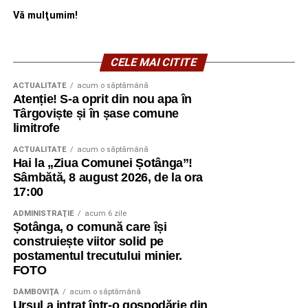
Vă mulţumim!
CELE MAI CITITE
ACTUALITATE
acum o săptămână
Atenție! S-a oprit din nou apa în
Târgoviște și în șase comune
limitrofe
ACTUALITATE
acum o săptămână
Hai la „Ziua Comunei Șotânga”!
Sâmbătă, 8 august 2026, de la ora
17:00
ADMINISTRAŢIE
acum 6 zile
Șotânga, o comună care își
construiește viitor solid pe
postamentul trecutului minier.
FOTO
DÂMBOVIŢA
acum o săptămână
Ursul a intrat într-o gospodărie din