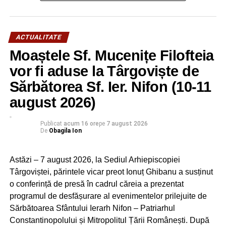
– Încheie contracte, le arhivează, preia, înregistrează,
verifică citirile indexelor contoarelor de branşament;
– Verifică orice sesizare şi/sau adresă primită în vederea
ACTUALITATE
asigurării satisfacţiei clientului/reglarea consumurilor
Moaștele Sf. Mucenițe Filofteia
provenite din diverse motive (index, serviciu facturat,
dotare, eventuală fraudă).
vor fi aduse la Târgoviște de
Sărbătorea Sf. Ier. Nifon (10-11
În vederea înscrierii la concurs, candidaţii vor depune la
Oficiul Juridic – Gestiune Personal al Companiei de Apă
august 2026)
Târgovişte-Dâmboviţa S.A., Bld. I.C. Brătianu nr.50,
telefon 0245614403, până la data de 29.06.2020, ora
Publicat
acum 16 ore
pe
7 august 2026
De
Obagila Ion
16:00, un dosar de înscriere cuprinzând următoarele
documente:
– Dosar cu şina;
Astăzi – 7 august 2026, la Sediul Arhiepiscopiei
– Cerere de înscriere la concurs – se completează la
Târgoviștei, părintele vicar preot Ionuț Ghibanu a susținut
depunerea dosarului
o conferință de presă în cadrul căreia a prezentat
– Curiculum vitae;
programul de desfășurare al evenimentelor prilejuite de
– Copia actului de identitate;
Sărbătoarea Sfântului Ierarh Nifon – Patriarhul
– Copii diplome de studii, copii certificate
Constantinopolului și Mitropolitul Țării Românești. După