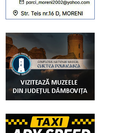
credincioși, din Eparhie, din județele învecinate, dar și din
alte zone ale țării.
„Sfânta Liturghie va fi săvârșită de către
Înaltpreasfințitul Părinte Arhiepiscop și Mitropolit
Nifon, împreună cu Ierarhii invitați: Înaltpreasfințitul
Părinte Varsanufie – Arhiepiscopul Râmnicului,
Preasfințitul Părinte Visarion – Episcopul Tulcii,
Preasfințitul Părinte Ieronim – Episcopul Daciei Felix
și Preasfințitul Părinte Teofil Trotușanul – Episcop
Vicar al Arhiepiscopiei Romanului și Bacăului.
RECLAMA