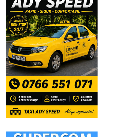
Înaltpreasfinția Sa va lansa, la finalul sfintei slujbe,
volumele recent tipărite de Editura Arhiepiscopiei
Târgoviștei: „Voievozi de la Târgoviște – ctitori de
spiritualitate ortodoxă” și „Mitropolitul Ștefan I al Țării
Românești – promotor al misiunii Bisericii prin
intermediul tiparului”, precum și broșurile din colecția
misionar-educativă dedicată tinerilor: „Familia –
fundament al valorilor Evangheliei lui Hristos” și
„Credință și mărturisire în spațiul virtual”.
După aceea, Chiriarhul nostru va acorda „Diploma de
Excelență Sfântul Ierarh Nifon” și premii elevilor care
au obținut primele locuri la etapa națională a
Olimpiadelor și Concursurilor școlare 2025-2026,
precum și profesorilor lor îndrumători, celor 4 elevi
care au obținut media generală 10 la Examenul de
Bacalaureat, precum și unor tineri campioni la diferite
competiții internaționale” a mai spus părintele vicar.