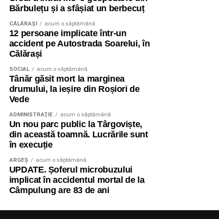
Bărbulețu și a sfâșiat un berbecuț
CĂLĂRAŞI
acum o săptămână
12 persoane implicate într-un
accident pe Autostrada Soarelui, în
Călărași
SOCIAL
acum o săptămână
Tânăr găsit mort la marginea
drumului, la ieșire din Roșiori de
Vede
ADMINISTRAŢIE
acum o săptămână
Un nou parc public la Târgoviște,
din această toamnă. Lucrările sunt
în execuție
ARGEȘ
acum o săptămână
UPDATE. Șoferul microbuzului
implicat în accidentul mortal de la
Câmpulung are 83 de ani