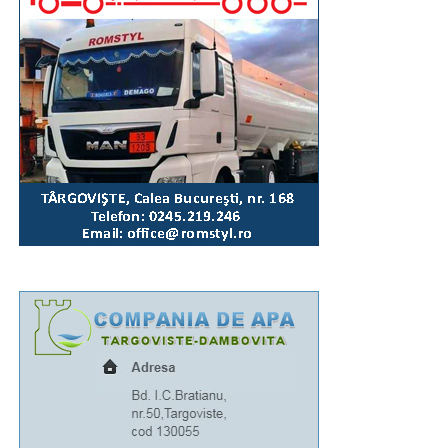
parohiale vor igieniza, împreună cu angajații Primăriei,
zona Parcului Mitropoliei.
„Așa cum se întâmplă la astfel de manifestări, unii
dintre concetățenii noștri sau cei aflați în tranzit vor fi
temporar afectați de necesarele restricții de circulație.
Astfel, luni, 10 august, între orele 16:00-20:30, traficul
rutier va fi închis total pe Bulevardul Libertății,
segmentul cuprins între complexul „Mondial” și Casa
de Cultură a Sindicatelor. Totodată, între orele 18:15-
19:45, traficul va fi oprit pe Calea Domnească (între
sensul giratoriu de la Colegiul „Ienăchiță Văcărescu”
și Str. Stelea), Str. Stelea și Str. Revoluției. Nu vor
putea fi parcate autoturismele pe Bulevardul Libertății
(segmentul cuprins între complexul „Mondial” și Casa
Sindicatelor), începând cu ziua de luni, 10 august, ora
15:00, până marți, 11 august, ora 15:00, iar pe Strada
Revoluției, în ziua de 10 august, între orele 15:00-