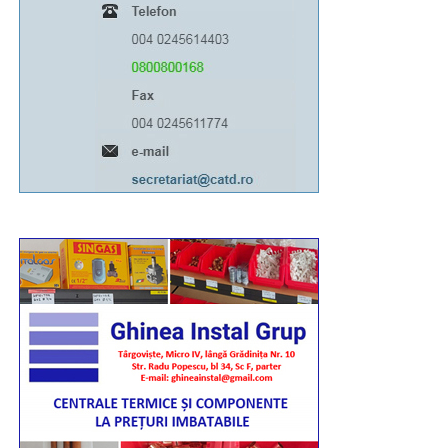
21:00. Totodată, marți, 11 august, între orele 06:00-
13:00, Bulevardul Libertății va fi închis total circulației
rutiere.
RECLAMA
Având în vedere toate acestea, îi rog pe toți cei
afectați să manifeste înțelegere, răbdare și
bunăvoință”, a transmis pr. conf. univ. dr. Ionuț
Ghibanu – vicar eparhial al Arhiepiscopiei Târgoviștei.
Urmărește Incomod Media și pe Google News