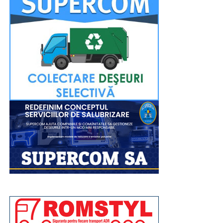
Închinarea la sfintele moaște se va putea face până
seara, târziu, pentru a oferi tuturor credincioșilor
posibilitatea de a participa. Evenimentul religios va fi
transmis în direct pe pagina de Facebook a Arhiepiscopiei
Târgoviștei.
La fel ca și în anii precedenți, la finalul evenimentului de
marți, 11 august, tinerii voluntari din cadrul comitetelor