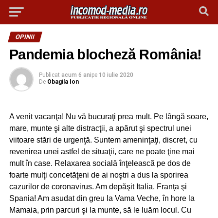
OPINII
Pandemia blocheză România!
Publicat
acum 6 ani
pe
10 iulie 2020
De
Obagila Ion
A venit vacanţa! Nu vă bucuraţi prea mult. Pe lângă soare,
mare, munte şi alte distracţii, a apărut şi spectrul unei
viitoare stări de urgenţă. Suntem ameninţaţi, discret, cu
revenirea unei astfel de situaţii, care ne poate ţine mai
mult în case. Relaxarea socială înţelească pe dos de
foarte mulţi concetăţeni de ai noştri a dus la sporirea
cazurilor de coronavirus. Am depăşit Italia, Franţa şi
Spania! Am asudat din greu la Vama Veche, în hore la
Mamaia, prin parcuri şi la munte, să le luăm locul. Cu