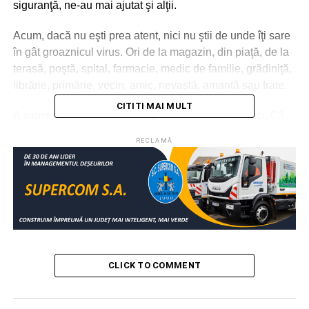
siguranţă, ne-au mai ajutat şi alţii.
Acum, dacă nu eşti prea atent, nici nu ştii de unde îţi sare
în gât groaznicul virus. Ori de la magazin, din piaţă, de la
terasă, poştă, spital, farmacie, medic de familie, grădiniţă,
librărie, primărie, vecin, amic, nevastă, amantă sau frate.
CITITI MAI MULT
A ajuns infectarea o loterie cu şanse cinzeci-cinzeci. Că
este posibl să beneficiem de prelungirea stării de alertă
RECLAMĂ
sau, şi mai rău, de o nouă stare de urgenţă, putem să
aflăm analizând sumar declaraţiile şi mimica de serviciu a
politicienilor de la putere. Vezi expozeurile preşedintelui
Iohannis, ale premierului Ludovic Orban şi cele ale
ministrului Sănătăţii – Nelu Tătaru. Mesajele lor nu sunt
dure, ultimative, să semene sperietură, teroare. Sunt
blajini, umani, prea calmi. Am remarcat la şeful statului
chiar şi o doză de candoare în ultimul său discurs. Dar
CLICK TO COMMENT
astă este doar începutul. Frecţia uşoară, plăcută, înaine
de a apăsa tare pe oase! Este şi asta o tehnică a luatului