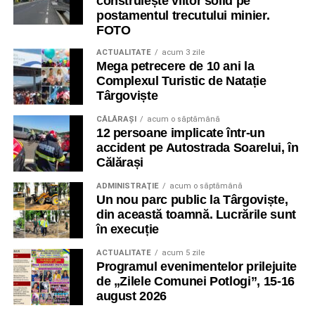
construiește viitor solid pe
postamentul trecutului minier.
FOTO
ACTUALITATE
acum 3 zile
Mega petrecere de 10 ani la
Complexul Turistic de Natație
Târgoviște
CĂLĂRAŞI
acum o săptămână
12 persoane implicate într-un
accident pe Autostrada Soarelui, în
Călărași
ADMINISTRAŢIE
acum o săptămână
Un nou parc public la Târgoviște,
din această toamnă. Lucrările sunt
în execuție
ACTUALITATE
acum 5 zile
Programul evenimentelor prilejuite
de „Zilele Comunei Potlogi”, 15-16
august 2026