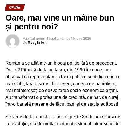
cu binişorul, după care, din aproape în aproape, mai pun
OPINII
câte ceva, până când se ajunge la rezultatul dorit.
Oare, mai vine un mâine bun
Planurile de vacanţă, pentru mulţi români, au fost date
și pentru noi?
peste cap. Ce linişte şi relaxare trupească şi sufletească
să ai când pleci în Grecia şi aştepţi ore în şir în vamă,
Publicat
acum 4 săptămâni
pe
16 iulie 2026
când ţi se bagă în gât micul pămătuf pentru a-ţi lua
De
Obagila Ion
exudat? Când ţi se spune că, din vacanţa de 7 zile pe
care o ai, trebuie să îţi petreci 24 de ore închis într-o
cameră de hotel, unde aştepţi cu inima cât puricele
România se află într-un blocaj politic fără de precedent.
rezultatul testului? Cam aşa încep vacanţele anul
De ce? Fiindcă de la an la an, din 1990 încoace, am
acesta…
observat că reprezentanții clasei politice sunt din ce în ce
mai slabi, fără discurs, fără esența aceea de patriotism,
Culmea, pe când eram în stare de urgenţă, plecau
mai neinteresați de dezvoltarea socio-economică a țării.
românaşii pe capete la muncă în Vest. Nu mai era o
Au transformat o profesiune de credință, de har, de curaj,
problemă cu coronavirusul, aveau nemţii nevoie de vâna
într-o banală meserie de făcut bani și de stat la adăpost!
noastră obişnuită cu munca. Acu, că a venit vacanţa, ne
închid graniţele, ne bagă în carantină sau ne trimit înapoi
Se vede de la o poștă că, în cei peste 35 de ani scurși de
acasă. Ce atâta desfătare! Nu e vremea sparanghelului!
la revoluție, s-a dezvoltat minunat sistemul interesului de