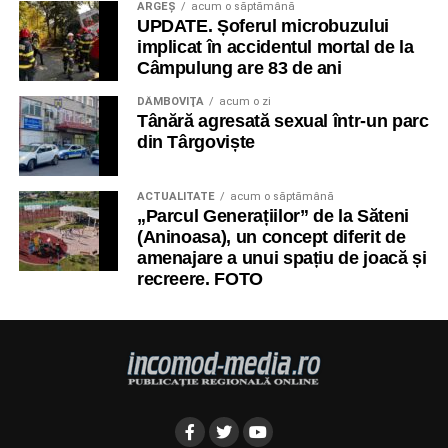
ARGEȘ
acum o săptămână
UPDATE. Șoferul microbuzului
implicat în accidentul mortal de la
Câmpulung are 83 de ani
DÂMBOVIŢA
acum o zi
Tânără agresată sexual într-un parc
din Târgoviște
ACTUALITATE
acum o săptămână
„Parcul Generațiilor” de la Săteni
(Aninoasa), un concept diferit de
amenajare a unui spațiu de joacă și
recreere. FOTO