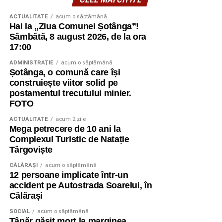
ACTUALITATE
acum o săptămână
Hai la „Ziua Comunei Șotânga”!
Sâmbătă, 8 august 2026, de la ora
17:00
ADMINISTRAŢIE
acum o săptămână
Șotânga, o comună care își
construiește viitor solid pe
postamentul trecutului minier.
FOTO
ACTUALITATE
acum 2 zile
Mega petrecere de 10 ani la
Complexul Turistic de Natație
Târgoviște
CĂLĂRAŞI
acum o săptămână
12 persoane implicate într-un
accident pe Autostrada Soarelui, în
Călărași
SOCIAL
acum o săptămână
Tânăr găsit mort la marginea