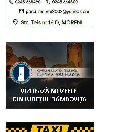
PSD şi doreşte să candideze. Eu respect dreptul
oricăruia să candideze.
Corneliu Ştefan: Domnule Guran, unii sunt doar de
doi ani la PSD, de ce dezinformaţi?
Virgil Guran: Domnule Ştefan, habar nu aveţi de lege.
Cum să fie de 2 ani la PSD? Păi pierdea mandatul…
Dialog preluat de la Antena 3.
RECLAMA
RELATIONATE:
DNA
FEATURED
PLÂNGERE
PNL
POLITIC
PRIMARI
PSD