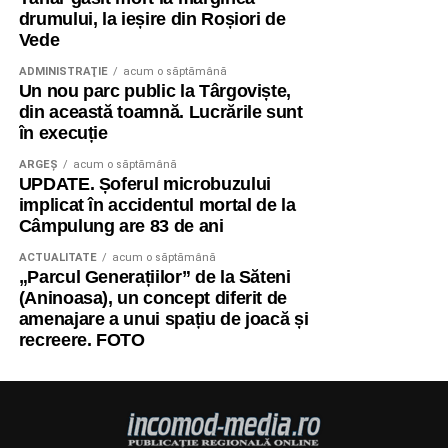
drumului, la ieșire din Roșiori de
Vede
ADMINISTRAŢIE
acum o săptămână
Un nou parc public la Târgoviște,
din această toamnă. Lucrările sunt
în execuție
ARGEȘ
acum o săptămână
UPDATE. Șoferul microbuzului
implicat în accidentul mortal de la
Câmpulung are 83 de ani
ACTUALITATE
acum o săptămână
„Parcul Generațiilor” de la Săteni
(Aninoasa), un concept diferit de
amenajare a unui spațiu de joacă și
recreere. FOTO