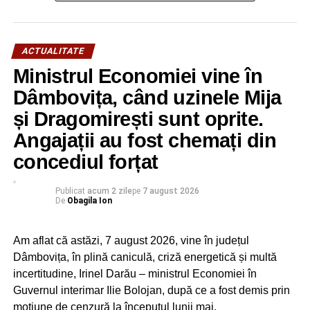
Despre tot acest scandal care are la bază intenţia
liberalilor de a transforma peste noapte primarii social-
democraţi în membri ai PNL a rezervat un amplu spaţiu de
ACTUALITATE
emisie postul de televiziune Antena 3, unde Corneliu
Ministrul Economiei vine în
Ştefan – preşedintele PSD Dâmboviţa a avut un schimb
Dâmbovița, când uzinele Mija
de replici deosebit de dur cu liderul PNL Dâmboviţa Virgil
și Dragomirești sunt oprite.
Guran.
Angajații au fost chemați din
concediul forțat
RECLAMA
Publicat
acum 2 zile
pe
7 august 2026
De
Obagila Ion
Am aflat că astăzi, 7 august 2026, vine în județul
Consilierul de bază al premierului Ludovic Orban a avut o
Dâmbovița, în plină caniculă, criză energetică și multă
reacţie dură, aproape că nu l-am mai recunoscut pe
incertitudine, Irinel Darău – ministrul Economiei în
liderul liberal care, cu ceva vreme în urmă, poza într-un tip
Guvernul interimar Ilie Bolojan, după ce a fost demis prin
deosebit de blajin, omenos şi corect, fără intenţii de
moțiune de cenzură la începutul lunii mai.