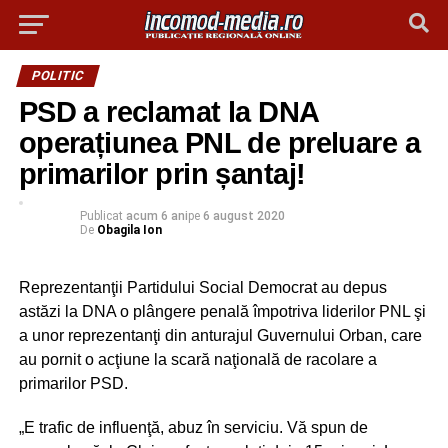
POLITIC
PSD a reclamat la DNA
operațiunea PNL de preluare a
primarilor prin șantaj!
Publicat
acum 6 ani
pe
6 august 2020
De
Obagila Ion
Reprezentanţii Partidului Social Democrat au depus
astăzi la DNA o plângere penală împotriva liderilor PNL şi
a unor reprezentanţi din anturajul Guvernului Orban, care
au pornit o acţiune la scară naţională de racolare a
primarilor PSD.
„E trafic de influenţă, abuz în serviciu. Vă spun de