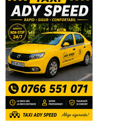
URMATOAREA
PRO România Dâmboviţa continuă să-și prezinte
candidații pentru funcțiile de primar
NU RATAȚI
Târgovişte: Cort USR PLUS pentru strângere de
semnături, distrus de persoane necunoscute