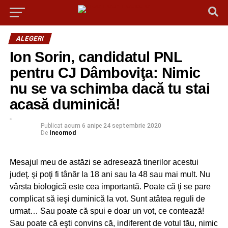
ALEGERI
Ion Sorin, candidatul PNL
pentru CJ Dâmboviţa: Nimic
nu se va schimba dacă tu stai
acasă duminică!
Publicat
acum 6 ani
pe
24 septembrie 2020
De
Incomod
Mesajul meu de astăzi se adresează tinerilor acestui
judeţ. şi poţi fi tânăr la 18 ani sau la 48 sau mai mult. Nu
vârsta biologică este cea importantă. Poate că ţi se pare
complicat să ieşi duminică la vot. Sunt atâtea reguli de
urmat… Sau poate că spui e doar un vot, ce contează!
Sau poate că eşti convins că, indiferent de votul tău, nimic