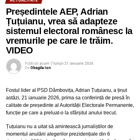
ACTUALITATE
Președintele AEP, Adrian
Țuțuianu, vrea să adapteze
sistemul electoral românesc la
vremurile pe care le trăim.
VIDEO
Publicat
acum 7 luni
pe
21 ianuarie 2026
De
Obagila Ion
Fostul lider al PSD Dâmbovița, Adrian Țuțuianu, a ținut
astăzi, 21 ianuarie 2026, prima sa conferință de presă în
calitate de președinte al Autorității Electorale Permanente,
funcție pe care a preluat-o la sfârșitul anului trecut.
RELATIONATE:
ALEGERI
CANDIDAT
FEATURED
ION SORIN
MESAJ
PNL
POLITIC[
Țuțuianu nu a uitat să amintească jurnaliștilor de
URMATOAREA
momentul anulării alegerilor prezidențiale din 6
Corneliu Ştefan, candidatul PSD pentru CJ