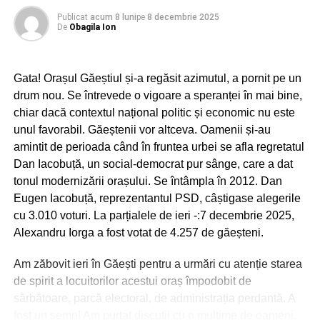
A mai spus Țuțuianu că reprezentanții Autorității
Electorale Permanente nu sunt investigatori. Nu sunt ei în
Publicat
acum 8 luni
pe
8 decembrie 2025
De
Obagila Ion
măsură să stabilească de unde au venit resursele
financiare pentru campania lui Călin Georgescu. AEP
doar semnalează problemele instituțiilor competente.
Gata! Orașul Găeștiul și-a regăsit azimutul, a pornit pe un
drum nou. Se întrevede o vigoare a speranței în mai bine,
Dâmbovițeanul Adrian Țuțuianu are de gând să intervină
chiar dacă contextul național politic și economic nu este
pentru a introduce noi reguli în ceea ce privește
unul favorabil. Găeștenii vor altceva. Oamenii și-au
publicitatea politică în zona de online. A precizat șeful
amintit de perioada când în fruntea urbei se afla regretatul
AEP că legislația actuală nu prea mai ține pasul cu
Dan Iacobuță, un social-democrat pur sânge, care a dat
realitățile erei digitale. Normele electorale care se aplică
tonul modernizării orașului. Se întâmpla în 2012. Dan
în România sunt total depășite.
Eugen Iacobuță, reprezentantul PSD, câștigase alegerile
cu 3.010 voturi. La parțialele de ieri -:7 decembrie 2025,
Alexandru Iorga a fost votat de 4.257 de găeșteni.
RECLAMA
Am zăbovit ieri în Găești pentru a urmări cu atenție starea
de spirit a locuitorilor acestui oraș împodobit de
sărbătoare, parcă electoral, de administrația perdantă. A
În opinia președintelui Autorității Electorale Permanente
fost un semn! Am purtat discuții cu o mulțime de oameni.
nici logistica folosită în procesele electorale nu mai ține