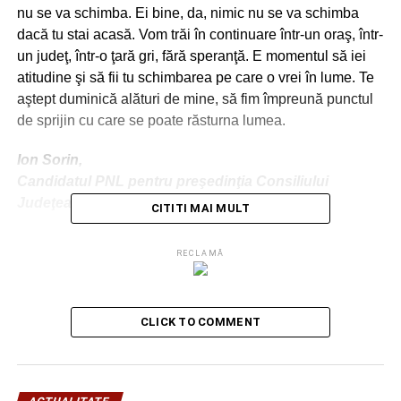
nu se va schimba. Ei bine, da, nimic nu se va schimba
dacă tu stai acasă. Vom trăi în continuare într-un oraş, într-
un judeţ, într-o ţară gri, fără speranţă. E momentul să iei
atitudine şi să fii tu schimbarea pe care o vrei în lume. Te
aştept duminică alături de mine, să fim împreună punctul
de sprijin cu care se poate răsturna lumea.
Ion Sorin,
Candidatul PNL pentru preşedinţia Consiliului
Judeţean Dâmboviţa
CITITI MAI MULT
Material la comanda PNL Dâmboviţa. Cod unic mandatar
RECLAMĂ
financiar: 21200012
VIDEO
CLICK TO COMMENT