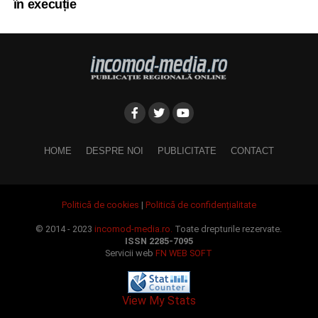
în execuție
HOME
DESPRE NOI
PUBLICITATE
CONTACT
Politică de cookies
|
Politică de confidențialitate
© 2014 - 2023
incomod-media.ro.
Toate drepturile rezervate.
ISSN 2285-7095
Servicii web
FN WEB SOFT
View My Stats