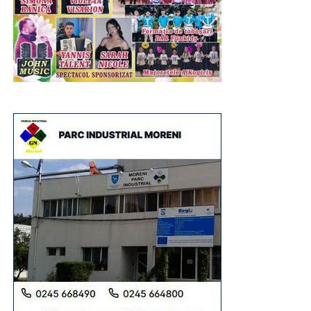
recreativă, demonstrând că muzeul poate fi un spațiu al
descoperirii, al creativității și al învățării prin practică.
Programul „Vacanță la muzeu” continuă în zilele
următoare cu noi activități dedicate istoriei și
patrimoniului: „Micii Tipografi”, „O zi din viață în preistorie”,
„De-a dacii și romanii”, „La curtea lui Vlad Țepeș”, „Unirea
pe înțelesul tuturor” și „Hai la târg! – Târgul Moșilor de la
Târgoviște”, oferind copiilor noi oportunități de a învăța
prin joc și experiențe directe.
Urmărește Incomod Media și pe Google News
RECLAMA