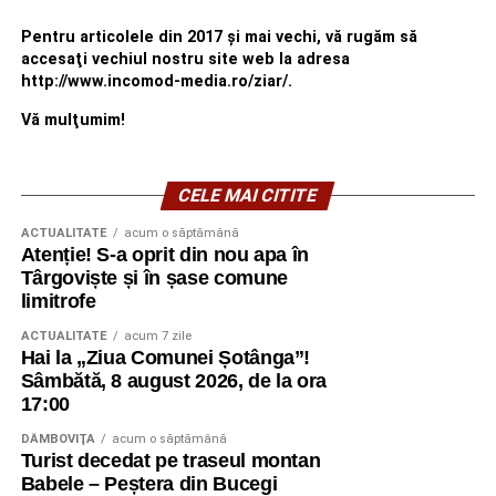
Pentru articolele din 2017 şi mai vechi, vă rugăm să
accesaţi vechiul nostru site web la adresa
http://www.incomod-media.ro/ziar/.
Vă mulţumim!
CELE MAI CITITE
ACTUALITATE
acum o săptămână
Atenție! S-a oprit din nou apa în
Târgoviște și în șase comune
limitrofe
ACTUALITATE
acum 7 zile
Hai la „Ziua Comunei Șotânga”!
Sâmbătă, 8 august 2026, de la ora
17:00
DÂMBOVIŢA
acum o săptămână
Turist decedat pe traseul montan
Babele – Peștera din Bucegi