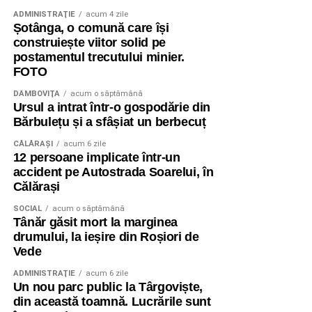
ADMINISTRAŢIE
acum 4 zile
Șotânga, o comună care își
construiește viitor solid pe
postamentul trecutului minier.
FOTO
DÂMBOVIŢA
acum o săptămână
Ursul a intrat într-o gospodărie din
Bărbulețu și a sfâșiat un berbecuț
CĂLĂRAŞI
acum 6 zile
12 persoane implicate într-un
accident pe Autostrada Soarelui, în
Călărași
SOCIAL
acum o săptămână
Tânăr găsit mort la marginea
drumului, la ieșire din Roșiori de
Vede
ADMINISTRAŢIE
acum 6 zile
Un nou parc public la Târgoviște,
din această toamnă. Lucrările sunt