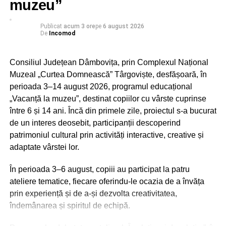
muzeu”
– echipamente individuale de protecție adecvate și, acolo
unde natura activității o impune, facilități pentru igiena
personală.
Publicat
acum 3 ore
pe
6 august 2026
De
Incomod
În situațiile în care aceste condiții nu pot fi îndeplinite,
legislația prevede adaptarea programului de lucru sau
Consiliul Județean Dâmbovița, prin Complexul Național
întreruperea temporară a activității, în condițiile legii.
Muzeal „Curtea Domnească” Târgoviște, desfășoară, în
perioada 3–14 august 2026, programul educațional
În cadrul acțiunilor desfășurate în această săptămână,
„Vacanță la muzeu”, destinat copiilor cu vârste cuprinse
inspectorii ITM Dâmbovița au efectuat 24 de controale, în
între 6 și 14 ani. Încă din primele zile, proiectul s-a bucurat
principal la angajatori din domeniile agriculturii și
de un interes deosebit, participanții descoperind
construcțiilor. În majoritatea unităților verificate, inspectorii
patrimoniul cultural prin activități interactive, creative și
au constatat că angajatorii au conștientizat importanța
adaptate vârstei lor.
protejării salariaților în perioadele de caniculă, acordând
o atenție deosebită asigurării apei potabile și hidratării
În perioada 3–6 august, copiii au participat la patru
corespunzătoare a lucrătorilor.
ateliere tematice, fiecare oferindu-le ocazia de a învăța
prin experiență și de a-și dezvolta creativitatea,
îndemânarea și spiritul de echipă.
RECLAMA