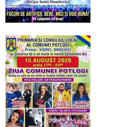
materialelor.
RECLAMA
Joi, copiii au pătruns în universul artei prin atelierul „Ghid
de lectură a unei opere de artă – Sculptura”. După o
scurtă prezentare a tehnicilor utilizate în sculptură și a
elementelor care definesc această formă de expresie
artistică, participanții au realizat, sub îndrumarea
specialiștilor muzeului, motive decorative prin cioplirea
materialului cu dăltițe, experimentând într-un mod sigur și
adaptat vârstei lor procesul artistic.
Entuziasmul, curiozitatea și implicarea copiilor au
transformat fiecare atelier într-o experiență educativă și