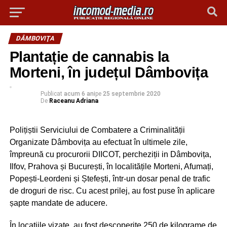
DÂMBOVIŢA
Plantație de cannabis la
Morteni, în județul Dâmbovița
Publicat
acum 6 ani
pe
25 septembrie 2020
De
Raceanu Adriana
Polițiștii Serviciului de Combatere a Criminalității
Organizate Dâmbovița au efectuat în ultimele zile,
împreună cu procurorii DIICOT, percheziții in Dâmbovița,
Ilfov, Prahova și București, în localitățile Morteni, Afumați,
Popești-Leordeni și Ștefești, într-un dosar penal de trafic
de droguri de risc. Cu acest prilej, au fost puse în aplicare
șapte mandate de aducere.
În locațiile vizate, au fost descoperite 250 de kilograme de