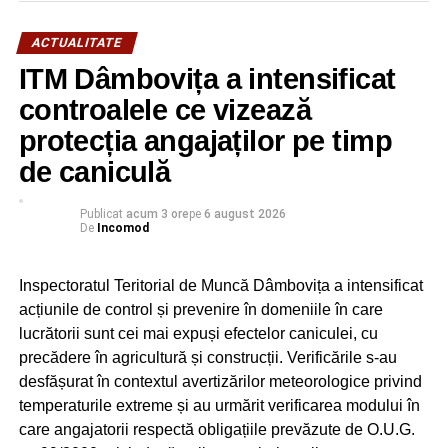
ACTUALITATE
ITM Dâmbovița a intensificat
controalele ce vizează
protecția angajaților pe timp
de caniculă
Publicat
acum 3 ore
pe
6 august 2026
De
Incomod
Inspectoratul Teritorial de Muncă Dâmbovița a intensificat
RECLAMA
acțiunile de control și prevenire în domeniile în care
lucrătorii sunt cei mai expuși efectelor caniculei, cu
precădere în agricultură și construcții. Verificările s-au
desfășurat în contextul avertizărilor meteorologice privind
temperaturile extreme și au urmărit verificarea modului în
care angajatorii respectă obligațiile prevăzute de O.U.G.
RELATIONATE:
DÂMBOVIŢA
DOSAR
DROGURI