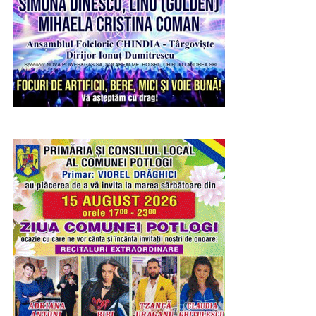
desfășoară activitatea în cadrul unităților din industria de
apărare la câteva întrebări esențiale:
– Câte contracte finanțate prin Programul SAFE vor
ajunge la cele trei uzine?
– Ce sumă va fi investită efectiv în dezvoltarea lor?
– De ce marile contracte ajung la companii străine sau în
alte județe, în timp ce industria de apărare dâmbovițeană
este ținută pe margine?
„Realitatea trebuie spusă fără ocolișuri, de când USR
conduce Ministerul Economiei, industria de apărare
din Dâmbovița a rămas fără comenzi. La fel de clar
trebuie spus și că din împrumutul SAFE, care va fi
rambursat timp de până la 45 de ani inclusiv din banii
dâmbovițenilor, județul Dâmbovița nu primește nimic,
nicio comandă, nicio investiție și nicio producție.
Datoria rămâne la dâmbovițeni, contractele pleacă în
altă parte, iar ministrul vine în județ doar pentru
fotografii. Totul, „mulțumită” USR și Guvernului