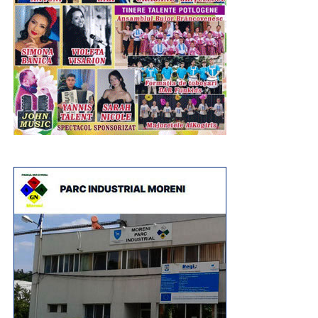
interimar.
RECLAMA
La Uzina de Produse Speciale Dragomirești exista un
proiect matur, pregătit pentru finanțare, care ar fi adus
tehnologie și producție în județ. Guvernul interimar l-a
abandonat, iar un contract de miliarde de euro a fost
acordat unei companii străine.
Momentul ales pentru vizită lasă doar două explicații,
fie ministrul vine când oamenii sunt acasă pentru că
nu are ce să le spună, fie nu știe că liniile de producție
sunt oprite, deși ministerul a fost înștiințat.