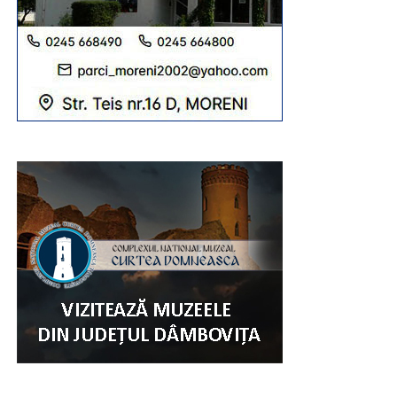
Domnule ministru, de ce nu veniți atunci când toate
liniile de producție funcționează și toți angajații sunt la
muncă, pentru a-i privi în ochi, a-i asculta și a le
explica de ce uzinele lor au rămas fără investiții și
contracte?
Așa arată școala de propagandă a USR: nu trebuie să
vii cu soluții, trebuie doar să dai bine în fotografii și pe
Facebook. Numai că industria de apărare nu se
dezvoltă prin postări și imagine. Angajații au nevoie
de investiții, contracte, producție și de siguranța zilei
de mâine”, se mai menționează în comunicatul de
presă transmis de PSD Dâmbovița.
Urmărește Incomod Media și pe Google News
RECLAMA