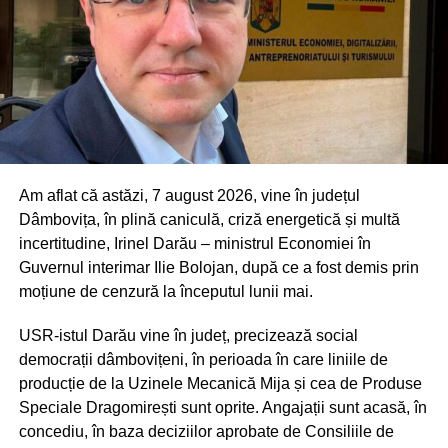
CNAIR mai precizează că OG nr. 15/2002 nu stabilește
tarife distincte de rovinietă pentru:
-:microbuzele destinate transportului de persoane cu cel
mult 8+1 locuri, acestea fiind încadrate în categoria
autoturismelor;
– autorulote;
Am aflat că astăzi, 7 august 2026, vine în județul
– rulote;
Dâmbovița, în plină caniculă, criză energetică și multă
– remorci, indiferent de masa totală maximă autorizată.
incertitudine, Irinel Darău – ministrul Economiei în
De asemenea, CNAIR menționează că portalul
Guvernul interimar Ilie Bolojan, după ce a fost demis prin
https://evignet24.eu încasează tarife și pentru vehicule
moțiune de cenzură la începutul lunii mai.
care nu sunt prevăzute în legislația națională.
USR-istul Darău vine în județ, precizează social
„În raport cu situația prezentată, aducem la cunoștința
democrații dâmbovițeni, în perioada în care liniile de
utilizatorilor că CNAIR nu își asumă nicio
producție de la Uzinele Mecanică Mija și cea de Produse
responsabilitate cu privire la accesarea și achiziția de
Speciale Dragomirești sunt oprite. Angajații sunt acasă, în
către utilizatori a rovinietelor de pe portaluri
concediu, în baza deciziilor aprobate de Consiliile de