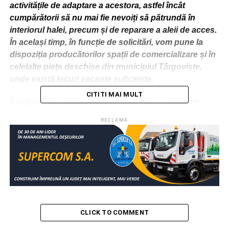
activitățile de adaptare a acestora, astfel încât
cumpărătorii să nu mai fie nevoiți să pătrundă în
interiorul halei, precum și de reparare a aleii de acces.
În același timp, în funcție de solicitări, vom pune la
dispoziția producătorilor spații de comercializare și în
celelalte piețe deschise din municipiul Târgoviște,
unde există locuri vacante suficiente.
CITITI MAI MULT
Îi asigur pe toți târgoviștenii că vom depune toate
eforturile pentru a face față situației, astfel încât să
RECLAMĂ
protejam interesele producătorilor locali, oricum
afectate deja de pandemie și de primele semne de
criză economică, dar și nevoia târgoviștenilor de a
avea acces la produse proaspete, cu respectarea însă
întocmai a măsurilor impuse”, precizează primarul
Daniel Cristian Stan într-o postare pe pagina sa de
Facebook.
CLICK TO COMMENT
RELATIONATE:
1 MAI
ACTUALITATE
DÂMBOVIŢA