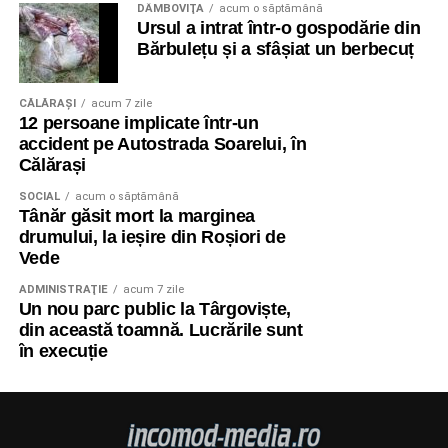
DÂMBOVIŢA
acum o săptămână
Ursul a intrat într-o gospodărie din
Bărbulețu și a sfâșiat un berbecuț
CĂLĂRAŞI
acum 7 zile
12 persoane implicate într-un
accident pe Autostrada Soarelui, în
Călărași
SOCIAL
acum o săptămână
Tânăr găsit mort la marginea
drumului, la ieșire din Roșiori de
Vede
ADMINISTRAŢIE
acum 7 zile
Un nou parc public la Târgoviște,
din această toamnă. Lucrările sunt
în execuție