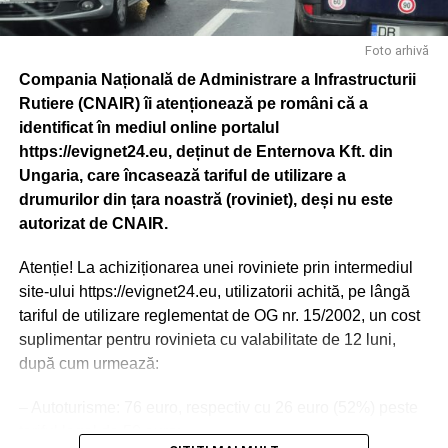
Foto arhivă
Compania Națională de Administrare a Infrastructurii
Rutiere (CNAIR) îi atenționează pe români că a
identificat în mediul online portalul
https://evignet24.eu, deținut de Enternova Kft. din
Ungaria, care încasează tariful de utilizare a
drumurilor din țara noastră (roviniet), deși nu este
autorizat de CNAIR.
Atenție! La achiziționarea unei roviniete prin intermediul
site-ului https://evignet24.eu, utilizatorii achită, pe lângă
tariful de utilizare reglementat de OG nr. 15/2002, un cost
suplimentar pentru rovinieta cu valabilitate de 12 luni,
după cum urmează:
– Autoturisme: 76 euro, respectiv cu 26 euro (52%) peste
tariful legal de 50 euro;