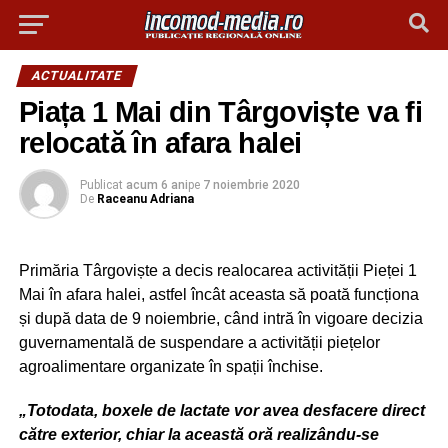
ACTUALITATE
Piața 1 Mai din Târgoviște va fi
relocată în afara halei
Publicat
acum 6 ani
pe
7 noiembrie 2020
De
Raceanu Adriana
Primăria Târgoviște a decis realocarea activității Pieței 1
Mai în afara halei, astfel încât aceasta să poată funcționa
și după data de 9 noiembrie, când intră în vigoare decizia
guvernamentală de suspendare a activității piețelor
agroalimentare organizate în spații închise.
„Totodata, boxele de lactate vor avea desfacere direct
către exterior, chiar la această oră realizându-se