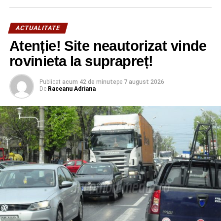
DANIEL CRISTIAN STAN
FEATURED
PIAŢĂ
TÂRGOVIŞTE
URMATOAREA
ACTUALITATE
Polițiștii, cu ochii pe târgurile de sezon
Atenție! Site neautorizat vinde
NU RATAȚI
rovinieta la suprapreț!
Comuna Moțăieni, în carantină începând cu 8
noiembrie, ora 05:00
Publicat
acum 42 de minute
pe
7 august 2026
De
Raceanu Adriana