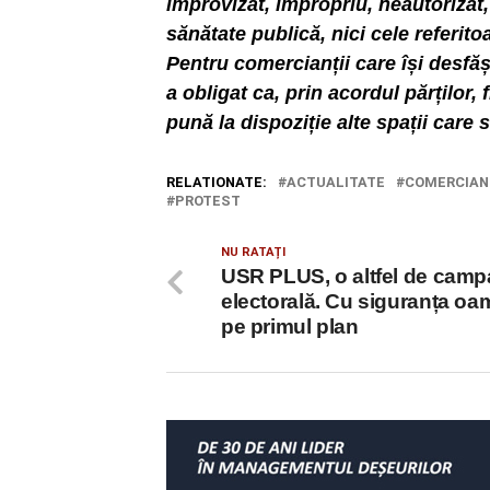
improvizat, impropriu, neautorizat,
sănătate publică, nici cele referito
Pentru comercianții care își desf
a obligat ca, prin acordul părților,
pună la dispoziție alte spații care 
RELATIONATE:
ACTUALITATE
COMERCIAN
PROTEST
NU RATAȚI
USR PLUS, o altfel de camp
electorală. Cu siguranța oa
pe primul plan