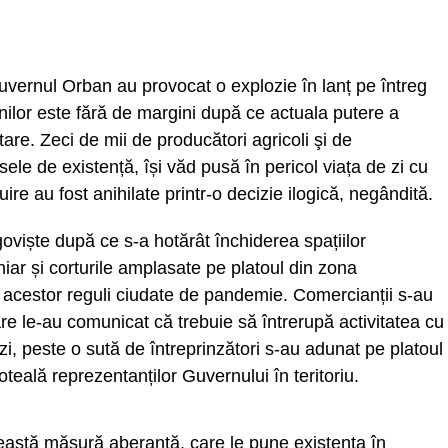
Guvernul Orban au provocat o explozie în lanț pe întreg
enilor este fără de margini după ce actuala putere a
are. Zeci de mii de producători agricoli şi de
sele de existență, își văd pusă în pericol viața de zi cu
uire au fost anihilate printr-o decizie ilogică, negândită.
goviște după ce s-a hotărât închiderea spațiilor
ar și corturile amplasate pe platoul din zona
 acestor reguli ciudate de pandemie. Comercianții s-au
care le-au comunicat că trebuie să întrerupă activitatea cu
i azi, peste o sută de întreprinzători s-au adunat pe platoul
oteală reprezentanților Guvernului în teritoriu.
eastă măsură aberantă, care le pune existența în