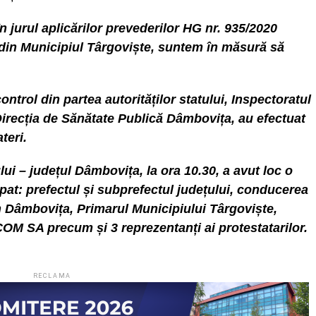
n jurul aplicărilor prevederilor HG nr. 935/2020
in Municipiul Târgoviște, suntem în măsură să
control din partea autorităților statului, Inspectoratul
irecția de Sănătate Publică Dâmbovița, au efectuat
teri.
ului – județul Dâmbovița, la ora 10.30, a avut loc o
cipat: prefectul și subprefectul județului, conducerea
n Dâmbovița, Primarul Municipiului Târgoviște,
OM SA precum și 3 reprezentanți ai protestatarilor.
RECLAMA