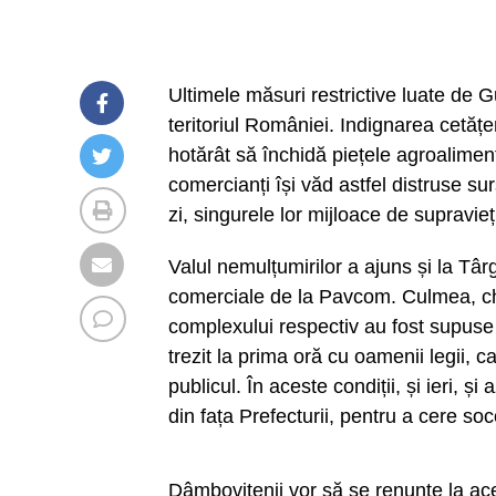
Ultimele măsuri restrictive luate de 
teritoriul României. Indignarea cetăț
hotărât să închidă piețele agroaliment
comercianți își văd astfel distruse sur
zi, singurele lor mijloace de supravieț
Valul nemulțumirilor a ajuns și la Târ
comerciale de la Pavcom. Culmea, chi
complexului respectiv au fost supuse
trezit la prima oră cu oamenii legii, 
publicul. În aceste condiții, și ieri, ș
din fața Prefecturii, pentru a cere soc
Dâmbovițenii vor să se renunțe la ac