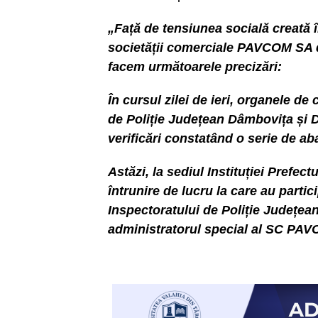
„Față de tensiunea socială creată î
societății comerciale PAVCOM SA d
facem următoarele precizări:
În cursul zilei de ieri, organele de 
de Poliție Județean Dâmbovița și D
verificări constatând o serie de aba
Astăzi, la sediul Instituției Prefect
întrunire de lucru la care au parti
Inspectoratului de Poliție Județea
administratorul special al SC PAVC