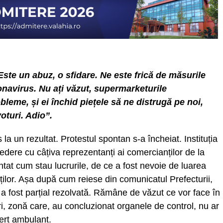
Este un abuz, o sfidare. Ne este frică de măsurile
navirus. Nu ați văzut, supermarketurile
leme, și ei închid piețele să ne distrugă pe noi,
oturi. Adio”.
la un rezultat. Protestul spontan s-a încheiat. Instituția
edere cu câțiva reprezentanți ai comercianților de la
tat cum stau lucrurile, de ce a fost nevoie de luarea
ților. Așa după cum reiese din comunicatul Prefecturii,
 a fost parțial rezolvată. Rămâne de văzut ce vor face în
uri, zonă care, au concluzionat organele de control, nu ar
erț ambulant.