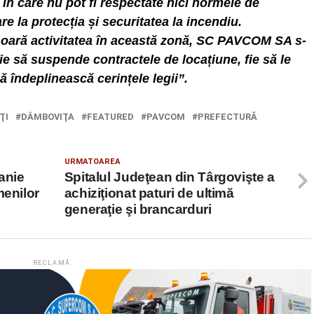
 în care nu pot fi respectate nici normele de
are la protecția și securitatea la incendiu.
ășoară activitatea în această zonă, SC PAVCOM SA s-
 fie să suspende contractele de locațiune, fie să le
să îndeplinească cerințele legii”.
ŢI
DÂMBOVIŢA
FEATURED
PAVCOM
PREFECTURĂ
URMATOAREA
anie
Spitalul Judeţean din Târgovişte a
menilor
achiziţionat paturi de ultimă
generaţie şi brancarduri
RECLAMĂ