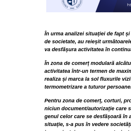
În urma analizei situației de fapt ș
de societate, au reieșit următoarel
va desfășura activitatea în continua
În zona de comerț modulară alcătuit
activitatea într-un termen de max
realiza și marca la sol fluxurile viz
termometrizare a tuturor persoanel
Pentru zona de comerț, corturi, p
niciun document/autorizație care s
genul celor care se desfășoară în 
situație, s-a pus în vedere societăț