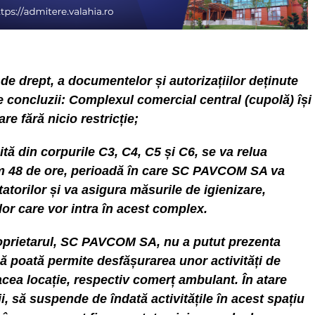
i de drept, a documentelor și autorizațiilor deținute
e concluzii: Complexul comercial central (cupolă) își
re fără nicio restricție;
ă din corpurile C3, C4, C5 și C6, se va relua
im 48 de ore, perioadă în care SC PAVCOM SA va
itatorilor și va asigura măsurile de igienizare,
or care vor intra în acest complex.
roprietarul, SC PAVCOM SA, nu a putut prezenta
ă poată permite desfășurarea unor activități de
acea locație, respectiv comerț ambulant. În atare
ii, să suspende de îndată activitățile în acest spațiu