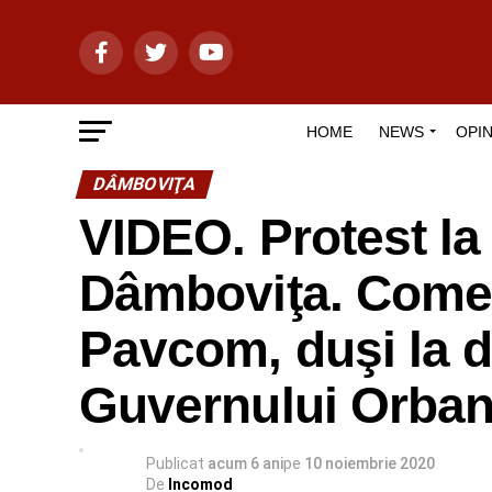
HOME
NEWS
OPIN
DÂMBOVIŢA
VIDEO. Protest la
Dâmboviţa. Comerc
Pavcom, duşi la d
Guvernului Orba
Publicat
acum 6 ani
pe
10 noiembrie 2020
De
Incomod