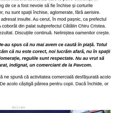
eg de ce a fost nevoie să fie închise și corturile
r, nu sunt spații închise, aglomerate, fără aerisire.
adresat insulte. Au cerut, în mod pașnic, ca prefectul
A coborât din palat subprefectul Cătălin Chiru Cristea.
ultat. Discuțiile continuă. Neliniștea oamenilor crește.
 Ne-au spus că nu mai avem ce caută în piață. Totul
căm că nu este corect, noi lucrăm afară, nu în spații
lomerație, regulile sunt respectate. Nu au vrut să
arat, indignat, un comerciant de la Pavcom.
ă ne spună că activitatea comercială desfășurată acolo
 De acolo câștigă pâinea pentru copii. Dacă închide, or
RECLAMA