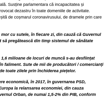
rală. Susține parlamentara că incapacitatea și
ovocat dezastru în toate domeniile de activitate.
eșită de coșmarul coronavirusului, de dramele prin care
mor cu sutele, în fiecare zi, din cauză că Guvernul
rut să pregătească din timp sistemul de sănătate
1,6 milioane de locuri de muncă s-au desființat
 în faliment. Sute de mii de producători / comercianți
e toate zilele prin închiderea piețelor.
tere economică, în 2017, în guvernarea PSD,
 Europa la relansarea economiei, din cauza
uvernul Orban, de numai 1,5-2% din PIB, conform