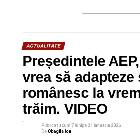
ACTUALITATE
Președintele AEP,
vrea să adapteze 
românesc la vremu
trăim. VIDEO
Publicat
acum 7 luni
pe
21 ianuarie 2026
De
Obagila Ion