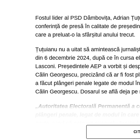
Fostul lider al PSD Dâmbovița, Adrian Țuțu
conferință de presă în calitate de președin
care a preluat-o la sfârșitul anului trecut.
Țuțuianu nu a uitat să amintească jurnalișt
din 6 decembrie 2024, după ce în cursa e
Lasconi. Președintele AEP a vorbit și des
Călin Georgescu, precizând că ar fi fost p
a făcut plângeri penale legate de modul în
Călin Georgescu. Dosarul se află deja pe
„Autoritatea Electorală Permanentă a co
plângeri penale, legat de modul în care 
parte, cred că este un exemplu foarte b
care le are AEP de a identifica finanțăr
CI