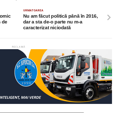
URMATOAREA
nomic
Nu am făcut politică până în 2016,
s de
dar a sta de-o parte nu m-a
caracterizat niciodată
RECLAMĂ