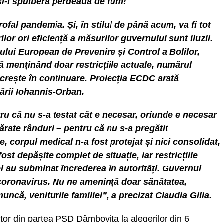
și-i spulberă perdeaua de fum!
fal pandemia. Și, în stilul de până acum, va fi tot
lor ori eficiență a măsurilor guvernului sunt iluzii.
lui European de Prevenire și Control a Bolilor,
ă menținând doar restricțiile actuale, numărul
a crește în continuare. Proiecția ECDC arată
ării Iohannis-Orban.
tru că nu s-a testat cât e necesar, oriunde e necesar
ate rânduri – pentru că nu s-a pregătit
 corpul medical n-a fost protejat și nici consolidat,
st depășite complet de situație, iar restricțiile
ei au subminat încrederea în autorități. Guvernul
coronavirus. Nu ne amenință doar sănătatea,
muncă, veniturile familiei”, a precizat Claudia Gilia.
or din partea PSD Dâmboviţa la alegerilor din 6