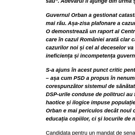
său”. Adevărul îl ajunge din urmă 
Guvernul Orban a gestionat catastro
mai rău. Așa-zisa plafonare a cazuri
O demonstrează un raport al Centru
care în cazul României arată clar c
cazurilor noi și cel al deceselor v
ineficiența și incompetența guvern
S-a ajuns în acest punct critic pen
– așa cum PSD a propus în nenumăr
corespunzător sistemul de sănătate,
DSP-urile conduse de politruci au fo
haotice și ilogice impuse populați
Orban e mai periculos decât noul 
educația copiilor, ci și locurile de 
Candidata pentru un mandat de senat