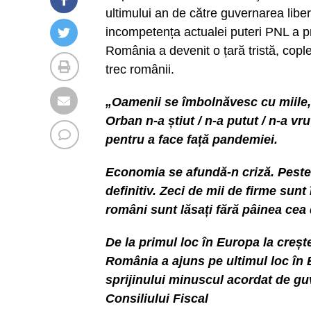
ultimului an de către guvernarea libe
incompetența actualei puteri PNL a pr
România a devenit o țară tristă, copl
trec românii.
„Oamenii se îmbolnăvesc cu miile, 
Orban n-a știut / n-a putut / n-a v
pentru a face față pandemiei.
Economia se afundă-n criză. Peste 
definitiv. Zeci de mii de firme sunt
români sunt lăsați fără pâinea cea d
De la primul loc în Europa la creș
România a ajuns pe ultimul loc în
sprijinului minuscul acordat de g
Consiliului Fiscal