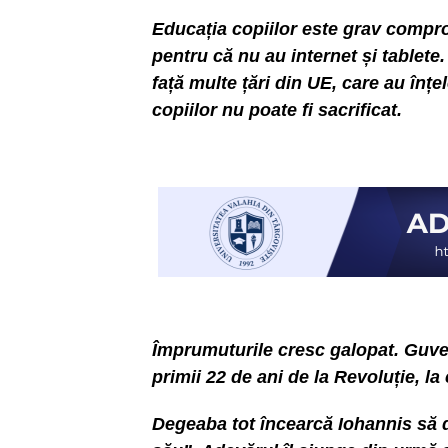
Educația copiilor este grav compro
pentru că nu au internet și tablete
față multe țări din UE, care au înțel
copiilor nu poate fi sacrificat.
Împrumuturile cresc galopat. Guver
primii 22 de ani de la Revoluție, l
Degeaba tot încearcă Iohannis să d