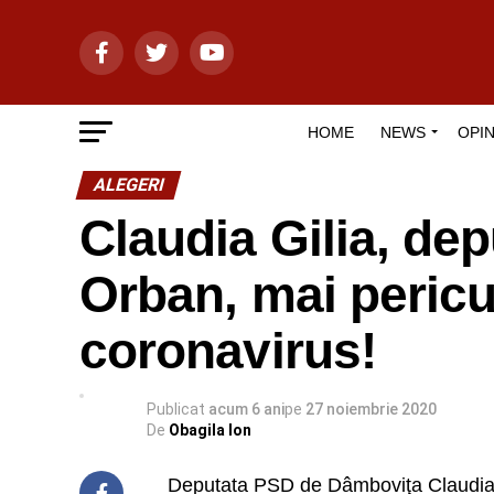
HOME
NEWS
OPIN
ALEGERI
Claudia Gilia, de
Orban, mai pericu
coronavirus!
Publicat
acum 6 ani
pe
27 noiembrie 2020
De
Obagila Ion
Deputata PSD de Dâmboviţa Claudia G