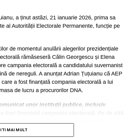
ianu, a ținut astăzi, 21 ianuarie 2026, prima sa
te al Autorității Electorale Permanente, funcție pe
ilor de momentul anulării alegerilor prezidențiale
lectorală rămăseseră Călin Georgescu și Elena
pre campania electorală a candidatului suvernanist
lină de nereguli. A anunțat Adrian Țuțuianu că AEP
 care a fost finanțată compania electorală a lui
 masa de lucru a procurorilor DNA.
municat unor instituții publice, inclusiv
a fost finanțată campania electorală. Pe de altă
un legat de capacitatea și instrumentele pe
ile unor campanii electorale. Aici e nevoie de
TITI MAI MULT