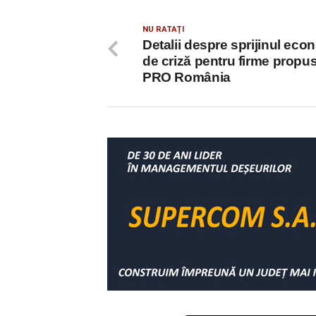
NU RATAȚI
Detalii despre sprijinul eco
de criză pentru firme propu
PRO România