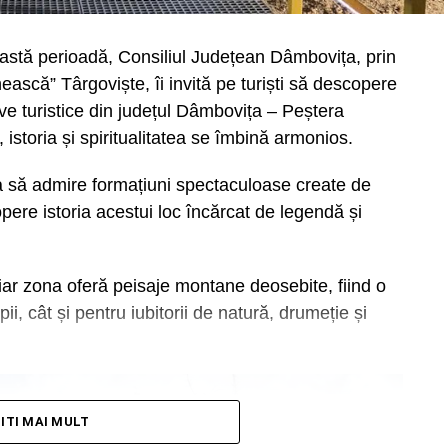
ceastă perioadă, Consiliul Județean Dâmbovița, prin
că” Târgoviște, îi invită pe turiști să descopere
ve turistice din județul Dâmbovița – Peștera
, istoria și spiritualitatea se îmbină armonios.
zia să admire formațiuni spectaculoase create de
pere istoria acestui loc încărcat de legendă și
 iar zona oferă peisaje montane deosebite, fiind o
pii, cât și pentru iubitorii de natură, drumeție și
TITI MAI MULT