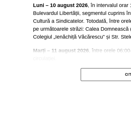
Bătrâna. Numele acesteia vine de la râul Ia
Luni – 10 august 2026
, în intervalul orar 
glaciar numit Obârşia Ialomiţei, situată s
Bulevardul Libertății, segmentul cuprins î
Vârful Omu şi la o distanţă mai mică de V
Cultură a Sindicatelor. Totodată, între orele 
pe următoarele străzi: Calea Domnească (s
Încărcătura deosebită a acestor locuri i-a a
Colegiul „Ienăchiță Văcărescu” și Str. Stele
primii creştini, călugării, care se aflau în 
departe de zgomotul lumii. Se spune că în 
Marți – 11 august 2026
, între orele 06:00
unul dintre cei doisprezece apostoli ai lui I
circulației.
de la Nord de Dunăre.
De asemenea, nu vor putea fi parcate auto
CI
cuprins între complexul comercial „Mondial
10 august 2026, ora 15:00, până marți, 11 
ziua de 10 august 2026, între orele 15:00
Reprezentanții Arhiepiscopiei Târgoviștei îi
temporare de circulație, să manifeste bună