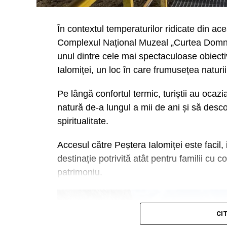
În contextul temperaturilor ridicate din a
Complexul Național Muzeal „Curtea Domneas
unul dintre cele mai spectaculoase obiecti
Ialomiței, un loc în care frumusețea naturii
Pe lângă confortul termic, turiștii au oca
natură de-a lungul a mii de ani și să desco
spiritualitate.
Accesul către Peștera Ialomiței este facil,
destinație potrivită atât pentru familii cu co
patrimoniu.
CI