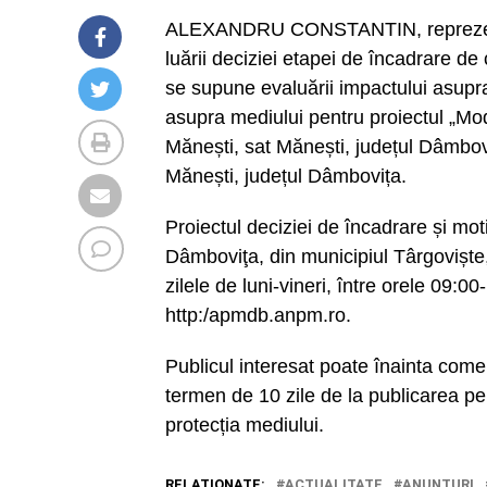
ALEXANDRU CONSTANTIN, reprezentan
luării deciziei etapei de încadrare d
se supune evaluării impactului asupra
asupra mediului pentru proiectul „Mod
Mănești, sat Mănești, județul Dâmbov
Mănești, județul Dâmbovița.
Proiectul deciziei de încadrare și mo
Dâmboviţa, din municipiul Târgoviște,
zilele de luni-vineri, între orele 09:
http:/apmdb.anpm.ro.
Publicul interesat poate înainta coment
termen de 10 zile de la publicarea pe
protecția mediului.
RELATIONATE:
ACTUALITATE
ANUNŢURI