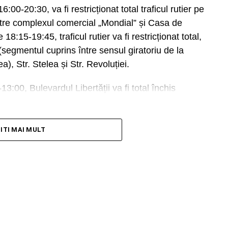
lomiţa, care izvorăşte la 10 km distanţă din circul
16:00-20:30, va fi restricționat total traficul rutier pe
ub Vârful Găvanele (2.479 m), aflat la 600 m de
ntre complexul comercial „Mondial” și Casa de
ârful Ocolit, numit şi Bucura Dumbravă.
18:15-19:45, traficul rutier va fi restricționat total,
egmentul cuprins între sensul giratoriu de la
tras de-a lungul timpului atât pe daci, cât şi pe
a), Str. Stelea și Str. Revoluției.
căutarea însingurării şi a unui loc de rugăciune
Peştera Ialomiţei a poposit şi Apostolul Andrei,
-13:00, Bulevardul Libertății va fi total închis
isus Hristos, cel trimis să încreştineze populațiile
turismele pe Bulevardul Libertății (segmentul
TITI MAI MULT
” și Casa Sindicatelor), începând cu ziua de luni,
RECLAMA
august, ora 15:00, iar pe Strada Revoluției, în
-21:00.
 roagă pe toți cei afectați de aceste restricții
voință, răbdare și înțelegere.