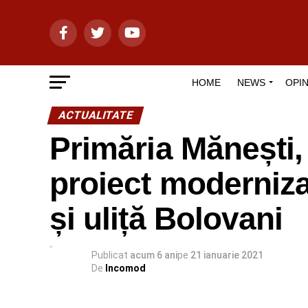
HOME
NEWS
OPIN
ACTUALITATE
Primăria Mănești
proiect modernizar
și uliță Bolovani
Publicat
acum 6 ani
pe
21 ianuarie 2021
De
Incomod