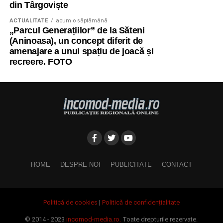
din Târgoviște
ACTUALITATE
acum o săptămână
„Parcul Generațiilor” de la Săteni
(Aninoasa), un concept diferit de
amenajare a unui spațiu de joacă și
recreere. FOTO
HOME
DESPRE NOI
PUBLICITATE
CONTACT
Politică de cookies
|
Politică de confidențialitate
© 2014 - 2023
incomod-media.ro.
Toate drepturile rezervate.