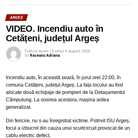
ARGEȘ
VIDEO. Incendiu auto în
Cetățeni, județul Argeș
Publicat
acum 13 ore
pe
9 august 2026
De
Raceanu Adriana
Incendiu auto, în această seară, în jurul orei 22:00, în
comuna Cetățeni, județul Argeș. La fața locului au fost
alocate două echipaje de pompieri de la Detașamentul
Câmpulung. La sosirea acestora, mașina ardea
generalizat.
Din fericire, nu s-au înregistrat victime. Potrivit ISU Argeș,
focul a izbucnit din cauza unui scurtcircuit provocat de un
cablu electric defect.