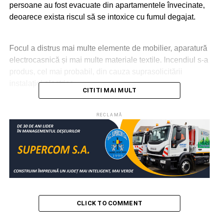
persoane au fost evacuate din apartamentele învecinate,
deoarece exista riscul să se intoxice cu fumul degajat.
Focul a distrus mai multe elemente de mobilier, aparatură
electrocasnică și mai multe materiale textile. Incendiul s-a
produs, cel mai probabil, din cauza suprasolicitării
instalației electrice.
CITITI MAI MULT
RECLAMĂ
RELATIONATE:
ALEXANDRIA
BLOC
GARSONIERĂ
INCENDIU
SOCIAL
TELEORMAN
URMATOAREA
Dâmbovițean arestat la Cluj pentru implicare într-
o rețea europeană de trafic de persoane și
prostituție
NU RATAȚI
Cadavrul unui bărbat, recuperat din râul Argeș
CLICK TO COMMENT
după 7 ore de căutări