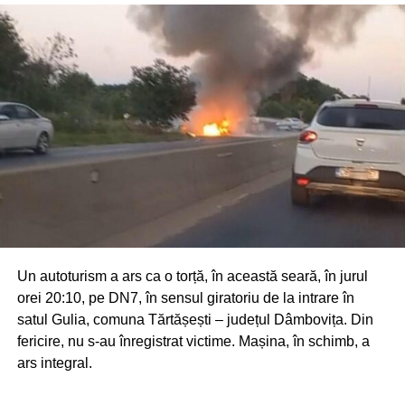
Reamintim că, în jurul orei 20:00, un autoturism
a ars
integral pe DN7
, în sensul giratoriu de la Gulia, județul
Dâmbovița.
Urmărește Incomod Media și pe Google News
RECLAMA
Un autoturism a ars ca o torță, în această seară, în jurul
orei 20:10, pe DN7, în sensul giratoriu de la intrare în
satul Gulia, comuna Tărtășești – județul Dâmbovița. Din
fericire, nu s-au înregistrat victime. Mașina, în schimb, a
ars integral.