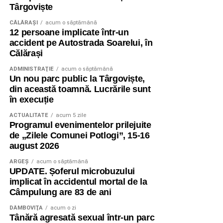
Târgoviște
CĂLĂRAŞI
acum o săptămână
12 persoane implicate într-un
accident pe Autostrada Soarelui, în
Călărași
ADMINISTRAŢIE
acum o săptămână
Un nou parc public la Târgoviște,
din această toamnă. Lucrările sunt
în execuție
ACTUALITATE
acum 5 zile
Programul evenimentelor prilejuite
de „Zilele Comunei Potlogi”, 15-16
august 2026
ARGEȘ
acum o săptămână
UPDATE. Șoferul microbuzului
implicat în accidentul mortal de la
Câmpulung are 83 de ani
DÂMBOVIŢA
acum o zi
Tânără agresată sexual într-un parc