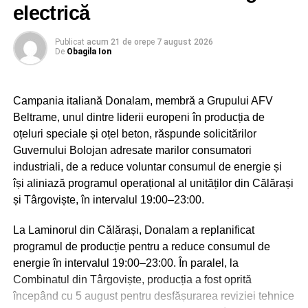
electrică
Sărbătoarea Sf. Ier. Nifon, care se va desfășura în
Publicat
acum 21 de ore
pe
7 august 2026
zilele de 10 și 11 august 2026, va fi coordonată de
De
Obagila Ion
către Înaltpreasfințitul Părinte Mitropolit Nifon,
Arhiepiscopul Târgoviștei și Exarh Patriarhal”, a
precizat părintele vicar al Arhiepiscopiei Târgoviștei,
Campania italiană Donalam, membră a Grupului AFV
preotul Ionuț Ghibanu.
Beltrame, unul dintre liderii europeni în producția de
oțeluri speciale și oțel beton, răspunde solicitărilor
Evenimentele vor debuta luni, 10 august, la ora 17:00, cu
Guvernului Bolojan adresate marilor consumatori
slujba Vecerniei, săvârșită pe un podium special
industriali, de a reduce voluntar consumul de energie și
amenajat lângă Catedrala Mitropolitană din Târgoviște.
își aliniază programul operațional al unităților din Călărași
La finalul sfintei slujbe, IPS Nifon – Arhiepiscopul și
și Târgoviște, în intervalul 19:00–23:00.
Mitropolitul Târgoviștei va premia elevii care au obținut
primele locuri la etapa județeană a Olimpiadei Naționale
La Laminorul din Călărași, Donalam a replanificat
de Religie și a Olimpiadei Naționale Interdisciplinare
programul de producție pentru a reduce consumul de
„Cultură și spiritualitate românească”, împreună cu
energie în intervalul 19:00–23:00. În paralel, la
profesorii coordonatori.
Combinatul din Târgoviște, producția a fost oprită
începând cu 5 august pentru desfășurarea reviziei tehnice