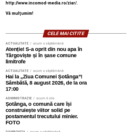
http://www.incomod-media.ro/ziar/.
Vă mulţumim!
CELE MAI CITITE
ACTUALITATE
acum o săptămână
Atenție! S-a oprit din nou apa în
Târgoviște și în șase comune
limitrofe
ACTUALITATE
acum o săptămână
Hai la „Ziua Comunei Șotânga”!
Sâmbătă, 8 august 2026, de la ora
17:00
ADMINISTRAŢIE
acum 6 zile
Șotânga, o comună care își
construiește viitor solid pe
postamentul trecutului minier.
FOTO
DÂMBOVIŢA
acum o săptămână