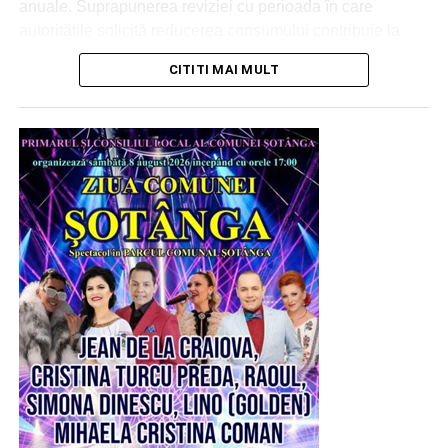
anuale. Suprapunerea reviziei cu perioada în care
RECLAMA
autoritățile solicită reducerea consumului contribuie la
diminuarea sarcinii asupra sistemului energetic național.
CITITI MAI MULT
Prin măsurile aplicate la cele două combinate, Donalam
estimează o reducere a puterii absorbite de aproximativ 8
MW, contribuind astfel la efortul național de reducere a
consumului de energie.
„Donalam înțelege dificultatea situației energetice
actuale și importanța unui răspuns coordonat din
partea marilor consumatori industriali. De aceea, am
răspuns fără rezerve solicitării autorităților și am
adaptat programul de producție acolo unde a fost
posibil. Prin aceste măsuri, sprijinim în mod concret
efortul național și contribuim responsabil la
stabilitatea sistemului energetic, fără a afecta
angajamentele asumate față de clienții și partenerii
noștri”, a declarat Carlo Beltrame – Country Manager