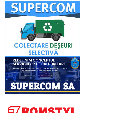
Închinarea la sfintele moaște se va putea face până
seara, târziu, pentru a oferi tuturor credincioșilor
posibilitatea de a participa. Evenimentul religios va fi
transmis în direct pe pagina de Facebook a Arhiepiscopiei
Târgoviștei.
La fel ca și în anii precedenți, la finalul evenimentului de