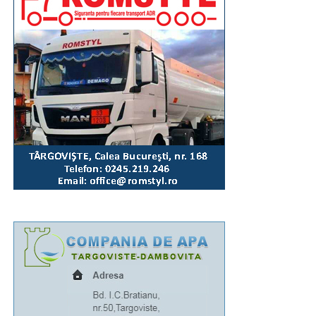
marți, 11 august, tinerii voluntari din cadrul comitetelor
parohiale vor igieniza, împreună cu angajații Primăriei,
zona Parcului Mitropoliei.
„Așa cum se întâmplă la astfel de manifestări, unii
dintre concetățenii noștri sau cei aflați în tranzit vor fi
temporar afectați de necesarele restricții de circulație.
Astfel, luni, 10 august, între orele 16:00-20:30, traficul
rutier va fi închis total pe Bulevardul Libertății,
segmentul cuprins între complexul „Mondial” și Casa
de Cultură a Sindicatelor. Totodată, între orele 18:15-
19:45, traficul va fi oprit pe Calea Domnească (între
sensul giratoriu de la Colegiul „Ienăchiță Văcărescu”
și Str. Stelea), Str. Stelea și Str. Revoluției. Nu vor
putea fi parcate autoturismele pe Bulevardul Libertății
(segmentul cuprins între complexul „Mondial” și Casa
Sindicatelor), începând cu ziua de luni, 10 august, ora
15:00, până marți, 11 august, ora 15:00, iar pe Strada
Revoluției, în ziua de 10 august, între orele 15:00-