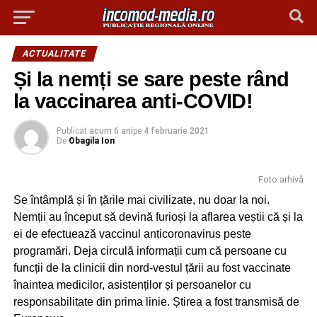
ACTUALITATE
Și la nemți se sare peste rând
la vaccinarea anti-COVID!
Publicat
acum 6 ani
pe
4 februarie 2021
De
Obagila Ion
Foto arhivă
Se întâmplă și în țările mai civilizate, nu doar la noi.
Nemții au început să devină furioși la aflarea veștii că și la
ei de efectuează vaccinul anticoronavirus peste
programări. Deja circulă informații cum că persoane cu
funcții de la clinicii din nord-vestul țării au fost vaccinate
înaintea medicilor, asistenților și persoanelor cu
responsabilitate din prima linie. Știrea a fost transmisă de