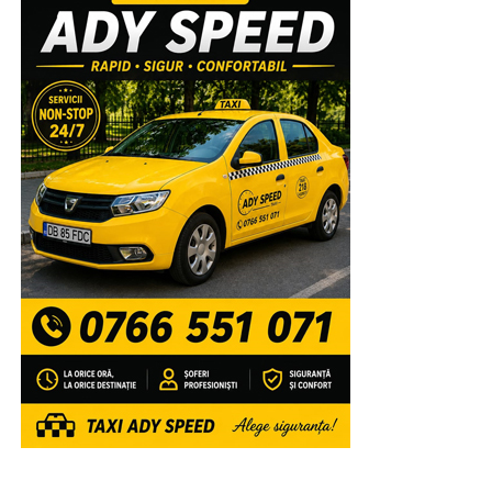
Înaltpreasfinția Sa va lansa, la finalul sfintei slujbe,
volumele recent tipărite de Editura Arhiepiscopiei
Târgoviștei: „Voievozi de la Târgoviște – ctitori de
spiritualitate ortodoxă” și „Mitropolitul Ștefan I al Țării
Românești – promotor al misiunii Bisericii prin
intermediul tiparului”, precum și broșurile din colecția
misionar-educativă dedicată tinerilor: „Familia –
fundament al valorilor Evangheliei lui Hristos” și
„Credință și mărturisire în spațiul virtual”.
După aceea, Chiriarhul nostru va acorda „Diploma de
Excelență Sfântul Ierarh Nifon” și premii elevilor care
au obținut primele locuri la etapa națională a
Olimpiadelor și Concursurilor școlare 2025-2026,
precum și profesorilor lor îndrumători, celor 4 elevi
care au obținut media generală 10 la Examenul de
Bacalaureat, precum și unor tineri campioni la diferite
competiții internaționale” a mai spus părintele vicar.