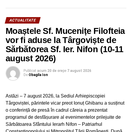
RELATIONATE:
ACTUALITATE
COVID
GERMANIA
VACCINARE
ACTUALITATE
Moaștele Sf. Mucenițe Filofteia
URMATOAREA
A fost redeschisă circulația rutieră pe
vor fi aduse la Târgoviște de
TransBucegi
Sărbătorea Sf. Ier. Nifon (10-11
NU RATAȚI
august 2026)
PERPLEX. Pensii umflate la greu cu ore
suplimentare la salariu în ultimele luni de
activitate
Publicat
acum 20 de ore
pe
7 august 2026
De
Obagila Ion
Astăzi – 7 august 2026, la Sediul Arhiepiscopiei
Târgoviștei, părintele vicar preot Ionuț Ghibanu a susținut
o conferință de presă în cadrul căreia a prezentat
programul de desfășurare al evenimentelor prilejuite de
Sărbătoarea Sfântului Ierarh Nifon – Patriarhul
Constantinopolului și Mitropolitul Țării Românești. După