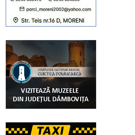
la ceremoniile sfinte să participe peste 20.000 de
credincioși, din Eparhie, din județele învecinate, dar și din
alte zone ale țării.
„Sfânta Liturghie va fi săvârșită de către
Înaltpreasfințitul Părinte Arhiepiscop și Mitropolit
Nifon, împreună cu Ierarhii invitați: Înaltpreasfințitul
Părinte Varsanufie – Arhiepiscopul Râmnicului,
Preasfințitul Părinte Visarion – Episcopul Tulcii,
Preasfințitul Părinte Ieronim – Episcopul Daciei Felix
și Preasfințitul Părinte Teofil Trotușanul – Episcop
Vicar al Arhiepiscopiei Romanului și Bacăului.
RECLAMA