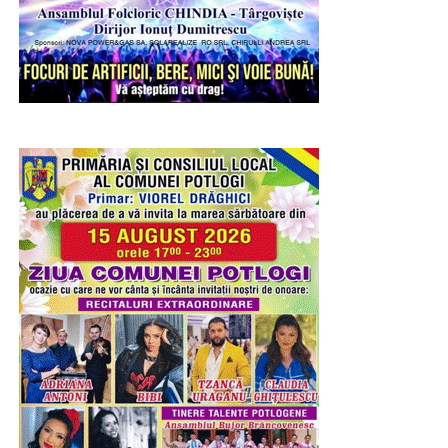
pentru Franța și România & Chief Business
Development Officer al Grupului AFV Beltrame.
„Celebrările liturgice ale zilei de 10 august se vor
încheia cu Pelerinajul celor peste 4.000 de tineri din
Donalam este unul dintre jucătorii importanți activi în
Arhiepiscopia Târgoviștei, care vor străbate centrul
sectorul siderurgic local și singurul producător local de
vechi al orașului cu moaștele Sfântului Ierarh Nifon.
oțel beton și oțeluri speciale. La combinatul din
Procesiunea se va opri la Mănăstirea Stelea și la
Târgoviște, compania produce aproximativ 180.000 de
statuia Sfinților Martiri Brâncoveni din fața Primăriei
tone anual, și urmărește atingerea unei capacități de