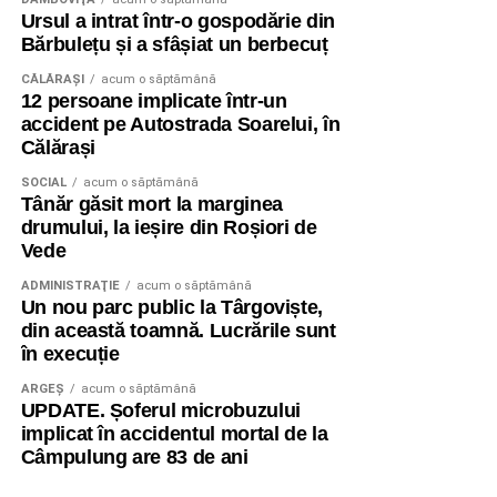
Ursul a intrat într-o gospodărie din
Bărbulețu și a sfâșiat un berbecuț
CĂLĂRAŞI
acum o săptămână
12 persoane implicate într-un
accident pe Autostrada Soarelui, în
Călărași
SOCIAL
acum o săptămână
Tânăr găsit mort la marginea
drumului, la ieșire din Roșiori de
Vede
ADMINISTRAŢIE
acum o săptămână
Un nou parc public la Târgoviște,
din această toamnă. Lucrările sunt
în execuție
ARGEȘ
acum o săptămână
UPDATE. Șoferul microbuzului
implicat în accidentul mortal de la
Câmpulung are 83 de ani