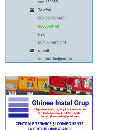
21:00. Totodată, marți, 11 august, între orele 06:00-
13:00, Bulevardul Libertății va fi închis total circulației
rutiere.
RECLAMA
Având în vedere toate acestea, îi rog pe toți cei
afectați să manifeste înțelegere, răbdare și
bunăvoință”, a transmis pr. conf. univ. dr. Ionuț
Ghibanu – vicar eparhial al Arhiepiscopiei Târgoviștei.
Urmărește Incomod Media și pe Google News