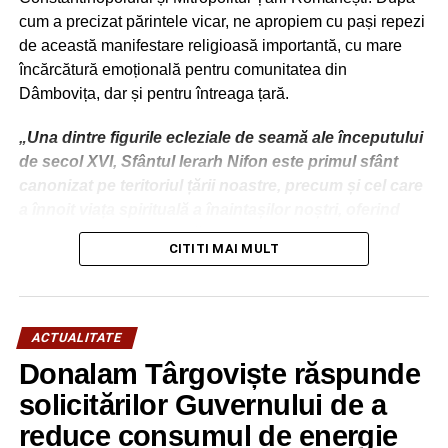
cum a precizat părintele vicar, ne apropiem cu pași repezi
de această manifestare religioasă importantă, cu mare
încărcătură emoțională pentru comunitatea din
Dâmbovița, dar și pentru întreaga țară.
„Una dintre figurile ecleziale de seamă ale începutului
de secol XVI, Sfântul Ierarh Nifon este primul sfânt
canonizat pe teritoriul țării noastre, precum și cel care
a înnoit viața spirituală a înaintașilor noștri, oferind
premisele marii dezvoltări culturale din deceniile ce au
CITITI MAI MULT
urmat păstoririi sale.
Numele său este strâns legat de utilizarea tiparului, cel
mai nou mijloc de comunicare al acelei epoci, pe care
ACTUALITATE
l-a promovat cu viziune și curaj, precum și de
Donalam Târgoviște răspunde
formarea spirituală a Sf. Voievod Neagoe Basarab,
ucenicul său cel mai cunoscut, model peste timp
solicitărilor Guvernului de a
pentru tineri și pentru cei chemați să conducă
reduce consumul de energie
societatea și țara.