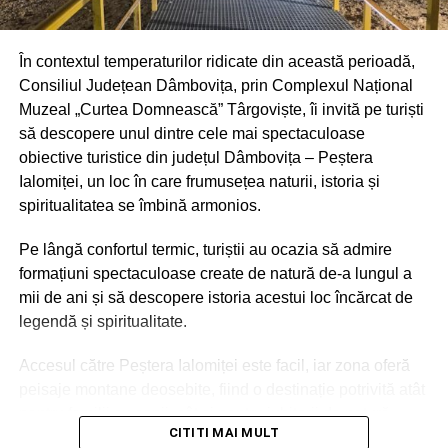
În contextul temperaturilor ridicate din această perioadă,
Consiliul Județean Dâmbovița, prin Complexul Național
Muzeal „Curtea Domnească” Târgoviște, îi invită pe turiști
să descopere unul dintre cele mai spectaculoase
Ieri – 8 august 2026, a fost Șotânga. Înainte de a porni
obiective turistice din județul Dâmbovița – Peștera
petrecerea, în cadrul ședinței festive a Consiliului Local
Ialomiței, un loc în care frumusețea naturii, istoria și
prilejuită de sărbătoarea comunei, primarul Constantin
spiritualitatea se îmbină armonios.
Stroe a premiat cuplurile care, în ciuda tuturor
vicisitudinilor existențiale, au înfruntat viața, timpul,
Pe lângă confortul termic, turiștii au ocazia să admire
destinul și, legați prin încredere și iubire, au depășit
formațiuni spectaculoase create de natură de-a lungul a
bariera celor 50 de ani de statornicie întru familie.
mii de ani și să descopere istoria acestui loc încărcat de
legendă și spiritualitate.
Maratonul de sărbătoare s-a consumat în parcul de
recreere din inima comunei, loc cu rădăcini adânci în
Accesul către Peștera Ialomiței este facil, iar zona oferă
tradiția muncitorească a localității. Tot în luna august, dar
peisaje montane deosebite, fiind o destinație potrivită atât
în 2013, administrația publică locală și primarul de atunci
pentru familii cu copii, cât și pentru iubitorii de natură,
și de acum, Constantin Stroe, au inaugurat, pe
CITITI MAI MULT
drumeție și patrimoniu.
amplasamentul unui teren degradat rămas moștenire de