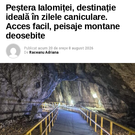
oferă spre a trăi feriți de rele și oarecum îndestulați. „Zilele
Peștera Ialomiței, destinație
comunelor”, care se încropesc pe ici pe colea, unde se
ideală în zilele caniculare.
adună toată suflarea satului pentru a petrece, pentru a ieși
din rutina existențială, au tocmai acest dar. Unesc.
Acces facil, peisaje montane
Încheagă. Întăresc.
deosebite
Publicat
acum 20 de ore
pe
8 august 2026
De
Raceanu Adriana