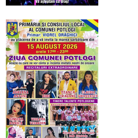
(2.479 m), aflat la 600 m de Vârful Omu şi la o distanţă
mai mică de Vârful Ocolit, numit şi Bucura Dumbravă.
Încărcătura deosebită a acestor locuri i-a atras de-a lungul
timpului atât pe daci, cât şi pe primii creştini, călugării,
care se aflau în căutarea însingurării şi a unui loc de
rugăciune departe de zgomotul lumii. Se spune că în
Peştera Ialomiţei a poposit şi Apostolul Andrei, unul dintre
cei doisprezece apostoli ai lui Iisus Hristos, cel trimis să
încreştineze populațiile de la Nord de Dunăre.
Și, ca o încununare a evenimentulului „Ziua Comunei
Șotânga”, a fost spectacolul muzical artistic. Pe scena
RECLAMA
amplasată în parc, au evoluat pe parcursul întregii după
amiezi și până târziu în noapte, copiii, artiști în devenire,
și soliști celebri, invitați special pentru a încânta miiile de
oameni veniți nu numai din Șotânga, ci din toate
localitățile învecinate, pentru a se bucura de muzica
populara interpretată de artiștii Ansamblului Folcloric
„Chindia”, dirijat de Ionuț Dumitrescu. Apoi, rând pe rând,