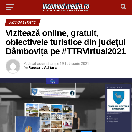
ACTUALITATE
Vizitează online, gratuit,
obiectivele turistice din județul
Dâmbovița pe #TTRVirtual2021
Publicat
acum 5 ani
pe
19 februarie 2021
De
Raceanu Adriana