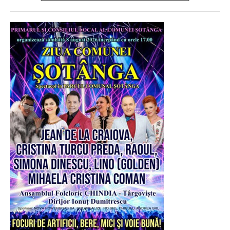
la fosta exploatare minieră, această zonă de odihnă și
promenadă, amenajată cu alei, bănci, spații de joacă
pentru copii, teren de sport și foișoare. Și, ca într-un târg
unde diversitatea este regină, pentru a fi toată lumea
mulțumită, și la Șotânga erau întinse, de-a lungul aleilor
de la intrare în parc, tarabe cu tot soiul de produse
tradiționale, dulciuri, jucării etc. Se vindeau bere și
limonadă, iar micii erau la loc de cinste, nelipsiți la astfel
de sărbători.
Peştera Ialomiţei este situată în localitatea Moroeni,
judetul Dâmboviţa, pe versantul drept al Cheilor Ialomiţei,
la o altitudine de 1.660 m, scobită în calcarele jurasice ale
Muntelui Bătrâna. Numele acesteia vine de la râul
Ialomiţa, care izvorăşte la 10 km distanţă din circul glaciar
numit Obârşia Ialomiţei, situată sub Vârful Găvanele