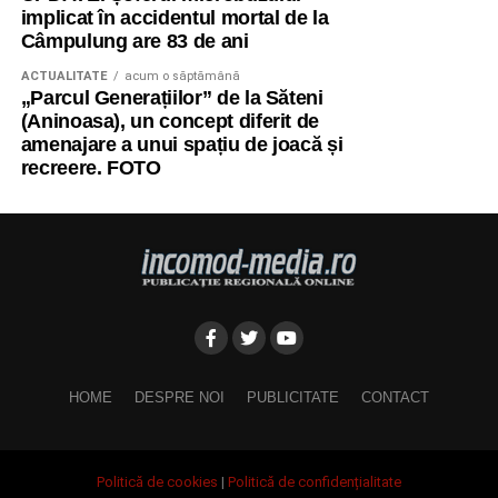
implicat în accidentul mortal de la
Câmpulung are 83 de ani
ACTUALITATE
acum o săptămână
„Parcul Generațiilor” de la Săteni
(Aninoasa), un concept diferit de
amenajare a unui spațiu de joacă și
recreere. FOTO
HOME
DESPRE NOI
PUBLICITATE
CONTACT
Politică de cookies
|
Politică de confidențialitate