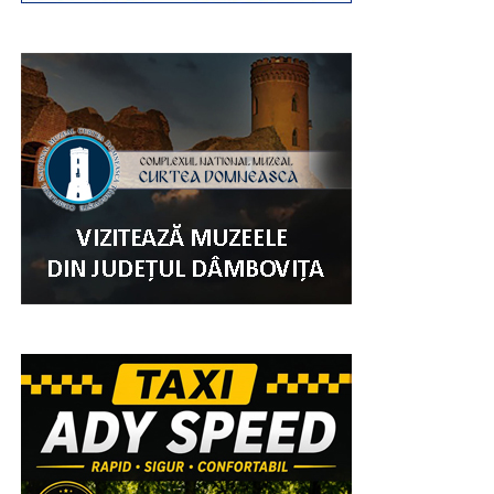
memorabilă, alegând să vizitați Peștera Ialomiței, unul
dintre cele mai valoroase obiective turistice ale județului
Dâmbovița, unde răcoarea naturală, aerul curat și
frumusețea peisajului montan oferă condițiile ideale
pentru relaxare și descoperire.
Urmărește Incomod Media și pe Google News