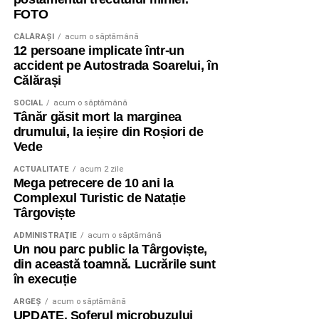
FOTO
CĂLĂRAŞI
acum o săptămână
12 persoane implicate într-un
accident pe Autostrada Soarelui, în
Călărași
SOCIAL
acum o săptămână
Tânăr găsit mort la marginea
drumului, la ieșire din Roșiori de
Vede
ACTUALITATE
acum 2 zile
Mega petrecere de 10 ani la
Complexul Turistic de Natație
Târgoviște
ADMINISTRAŢIE
acum o săptămână
Un nou parc public la Târgoviște,
din această toamnă. Lucrările sunt
în execuție
ARGEȘ
acum o săptămână
UPDATE. Șoferul microbuzului