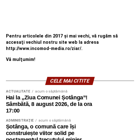
Pentru articolele din 2017 şi mai vechi, vă rugăm să
accesaţi vechiul nostru site web la adresa
http://www.incomod-media.ro/ziar/.
Vă mulţumim!
CELE MAI CITITE
ACTUALITATE
acum o săptămână
Hai la „Ziua Comunei Șotânga”!
Sâmbătă, 8 august 2026, de la ora
17:00
ADMINISTRAŢIE
acum o săptămână
Șotânga, o comună care își
construiește viitor solid pe
postamentul trecutului minier.