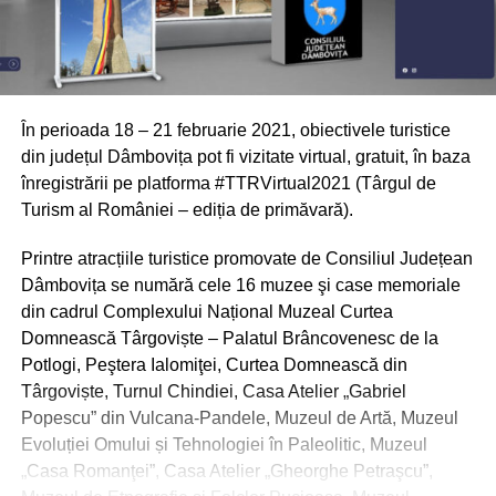
În perioada 18 – 21 februarie 2021, obiectivele turistice
din județul Dâmbovița pot fi vizitate virtual, gratuit, în baza
înregistrării pe platforma #TTRVirtual2021 (Târgul de
Turism al României – ediția de primăvară).
Printre atracțiile turistice promovate de Consiliul Județean
Dâmbovița se numără cele 16 muzee şi case memoriale
din cadrul Complexului Național Muzeal Curtea
Domnească Târgoviște – Palatul Brâncovenesc de la
Potlogi, Peştera Ialomiţei, Curtea Domnească din
Târgoviște, Turnul Chindiei, Casa Atelier „Gabriel
Popescu” din Vulcana-Pandele, Muzeul de Artă, Muzeul
Evoluției Omului și Tehnologiei în Paleolitic, Muzeul
„Casa Romanţei”, Casa Atelier „Gheorghe Petraşcu”,