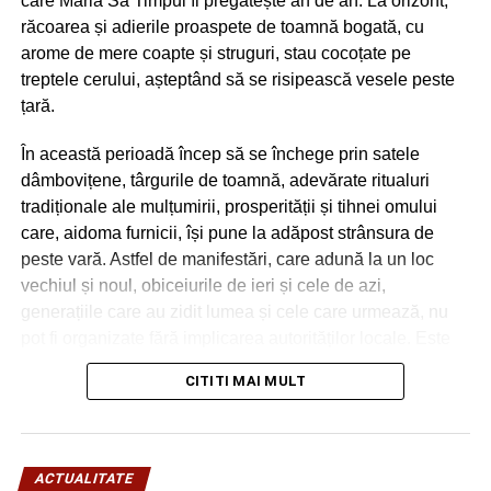
care Măria Sa Timpul îl pregătește an de an. La orizont,
răcoarea și adierile proaspete de toamnă bogată, cu
arome de mere coapte și struguri, stau cocoțate pe
treptele cerului, așteptând să se risipească vesele peste
țară.
În această perioadă încep să se închege prin satele
dâmbovițene, târgurile de toamnă, adevărate ritualuri
tradiționale ale mulțumirii, prosperității și tihnei omului
care, aidoma furnicii, își pune la adăpost strânsura de
peste vară. Astfel de manifestări, care adună la un loc
vechiul și noul, obiceiurile de ieri și cele de azi,
generațiile care au zidit lumea și cele care urmează, nu
pot fi organizate fără implicarea autorităților locale. Este
drept, vremurile, convulsiile acestei planete care parcă nu
CITITI MAI MULT
își mai găsește azimutul în Univers, nu prea sunt
favorabile unor sărbători. Dar noi, românii, avem modul
nostru de a mulțumi cerului și pământului, Celui care ne
veghează din Infinit, pentru grijă și pentru ceea ce ne
ACTUALITATE