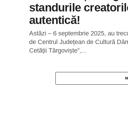
standurile creatori
autentică!
Astăzi – 6 septembrie 2025, au trecu
de Centrul Județean de Cultură Dâmb
Cetății Târgoviște”,...
M