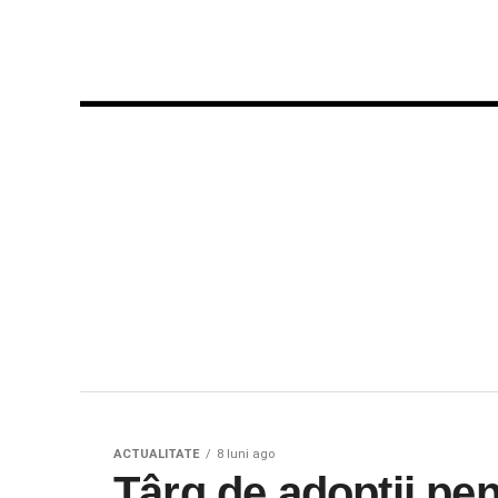
ACTUALITATE
8 luni ago
Târg de adopții pen