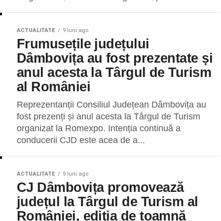
ACTUALITATE
9 luni ago
Frumusețile județului
Dâmbovița au fost prezentate și
anul acesta la Târgul de Turism
al României
Reprezentanții Consiliul Județean Dâmbovița au
fost prezenți și anul acesta la Târgul de Turism
organizat la Romexpo. Intenția continuă a
conducerii CJD este acea de a...
ACTUALITATE
9 luni ago
CJ Dâmbovița promovează
județul la Târgul de Turism al
României, ediția de toamnă