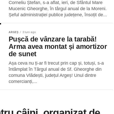
Corneliu Ștefan, s-a aflat, ieri, de Sfântul Mare
Mucenic Gheorghe, în târgul anual de la Moreni.
Șeful administrației publice județene, însoțit de...
ARGEȘ
3 luni ago
Pușcă de vânzare la tarabă!
Arma avea montat și amortizor
de sunet
Așa ceva nu ți-ar fi trecut prin cap și, totuși, s-a
întâmplat în Târgul anual de Sf. Gheorghe din
comuna Vlădești, județul Argeș! Unul dintre
comercianți,...
tru câini, organizat de