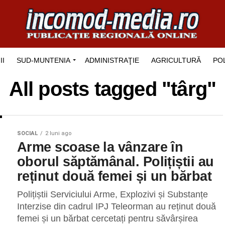
II
SUD-MUNTENIA
ADMINISTRAŢIE
AGRICULTURĂ
POL
All posts tagged "târg"
SOCIAL
2 luni ago
Arme scoase la vânzare în
oborul săptămânal. Polițiștii au
reținut două femei și un bărbat
Polițiștii Serviciului Arme, Explozivi și Substanțe
Interzise din cadrul IPJ Teleorman au reținut două
femei și un bărbat cercetați pentru săvârșirea