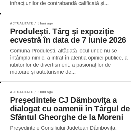
infracțiunilor de contrabandă calificată și...
ACTUALITATE
3 luni ago
Produlești. Târg și expoziție
ecvestră în data de 7 iunie 2026
Comuna Produlești, altădată locul unde nu se
întâmpla nimic, a intrat în atenția opiniei publice, a
iubitorilor de divertisment, a pasionaților de
motoare și autoturisme de...
ACTUALITATE
3 luni ago
Președintele CJ Dâmboviţa a
dialogat cu oamenii în Târgul de
Sfântul Gheorghe de la Moreni
Președintele Consiliului Județean Dâmbovița,