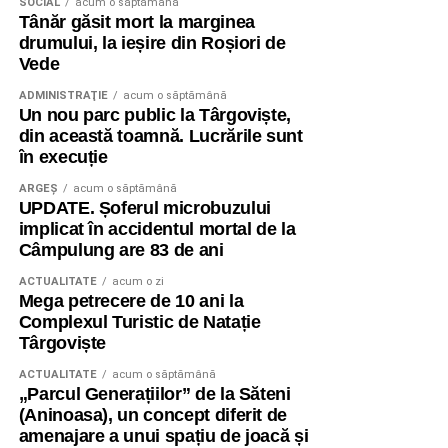
SOCIAL
acum o săptămână
Tânăr găsit mort la marginea
drumului, la ieșire din Roșiori de
Vede
ADMINISTRAŢIE
acum o săptămână
Un nou parc public la Târgoviște,
din această toamnă. Lucrările sunt
în execuție
ARGEȘ
acum o săptămână
UPDATE. Șoferul microbuzului
implicat în accidentul mortal de la
Câmpulung are 83 de ani
ACTUALITATE
acum o zi
Mega petrecere de 10 ani la
Complexul Turistic de Natație
Târgoviște
ACTUALITATE
acum o săptămână
„Parcul Generațiilor” de la Săteni
(Aninoasa), un concept diferit de
amenajare a unui spațiu de joacă și