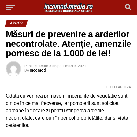
ARGEȘ
Măsuri de prevenire a arderilor
necontrolate. Atenție, amenzile
pornesc de la 1.000 de lei!
Publicat
acum 5 ani
pe
1 martie 2021
De
Incomod
FOTO ARHIVĂ
Odată cu venirea primăverii, incendiile de vegetație sunt
din ce în ce mai frecvente, iar pompierii sunt solicitați
aproape în fiecare zi pentru stingerea arderile
necontrolate, care pun în pericol proprietățile, dar și viața
cetățenilor.