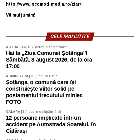
http://www.incomod-media.ro/ziar/.
Vă mulţumim!
CELE MAI CITITE
ACTUALITATE
acum o săptămână
Hai la „Ziua Comunei Șotânga”!
Sâmbătă, 8 august 2026, de la ora
17:00
ADMINISTRAŢIE
acum 6 zile
Șotânga, o comună care își
construiește viitor solid pe
postamentul trecutului minier.
FOTO
CĂLĂRAŞI
acum o săptămână
12 persoane implicate într-un
accident pe Autostrada Soarelui, în
Călărași