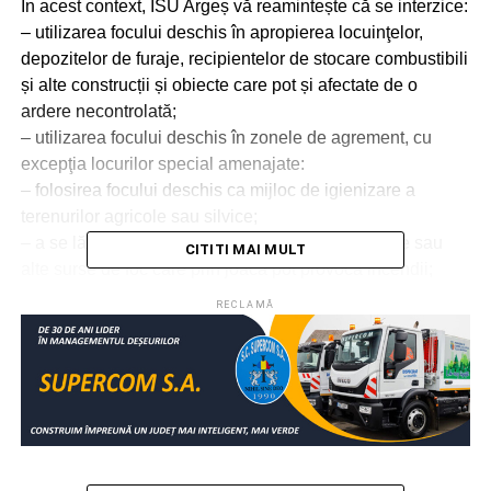
În acest context, ISU Argeș vă reamintește că se interzice:
– utilizarea focului deschis în apropierea locuinţelor,
depozitelor de furaje, recipientelor de stocare combustibili
și alte construcții și obiecte care pot și afectate de o
ardere necontrolată;
– utilizarea focului deschis în zonele de agrement, cu
excepţia locurilor special amenajate:
– folosirea focului deschis ca mijloc de igienizare a
terenurilor agricole sau silvice;
– a se lăsa la îndemâna copiilor chibrituri, brichete sau
CITITI MAI MULT
alte surse de foc care prin joacă pot provoca incendii;
– arderea materialului de orice natură pe vânt;
RECLAMĂ
– pe timpul arderii, lăsarea nesupravegheată a focului;
Pompierii argeșeni vă reamintesc, totodată, și distanţele
minime la care se poate face focul:
– 40 m faţă de locurile cu pericol de explozie (gaze,
lichide combustibile etc.);
– 50 m faţă de materiale combustibile sau clădiri;