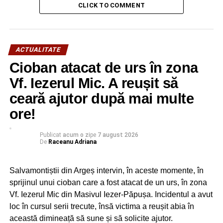
– 100 m faţă de lanuri şi depozite furajere;
CLICK TO COMMENT
– 200 m faţă de liziera pădurii;
Atenție! Arderea resturilor vegetale, gunoaielor, deşeurilor
ACTUALITATE
şi a altor materiale combustibile, fără obţinerea permisului
de lucru cu foc de la primărie şi fără luarea măsurilor
Cioban atacat de urs în zona
pentru împiedicarea propagării focului la vecinătăţi,
Vf. Iezerul Mic. A reușit să
respectiv amenajarea locurilor pentru utilizarea focului
ceară ajutor după mai multe
deschis în condiţii şi la distanţe care favorizează
propagarea focului la construcţii, depozite, culturi
ore!
agricole, păduri, plantaţii şi alte vecinătăţi, se
sancţionează cu amendă de la 1.000 lei la 2.500 lei.
Publicat
acum o zi
pe
7 august 2026
De
Raceanu Adriana
RELATIONATE:
INCENDII
ISU ARGEŞ
POMPIERI
SOCIAL
VEGETAŢIE
Salvamontiștii din Argeș intervin, în aceste momente, în
sprijinul unui cioban care a fost atacat de un urs, în zona
URMATOAREA
Vf. Iezerul Mic din Masivul Iezer-Păpușa. Incidentul a avut
Ploiești: A început distribuirea ajutoarelor
loc în cursul serii trecute, însă victima a reușit abia în
europene pentru persoanele defavorizate
această dimineață să sune și să solicite ajutor.