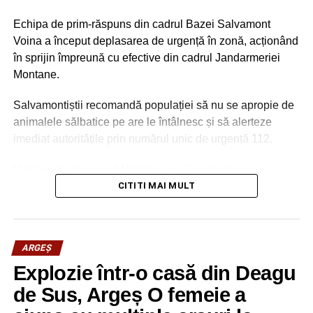
NU RATAȚI
Tăieri de salarii la Pitești. 4.000 de lei net, în loc
Echipa de prim-răspuns din cadrul Bazei Salvamont
de… 11.000!
Voina a început deplasarea de urgență în zonă, acționând
în sprijin împreună cu efective din cadrul Jandarmeriei
Montane.
Salvamontiștii recomandă populației să nu se apropie de
animalele sălbatice pe are le întâlnesc și să alerteze
imediat autoritățile prin numărul unic de urgență 112.
Urmărește Incomod Media și pe Google News
CITITI MAI MULT
ARGEȘ
Explozie într-o casă din Deagu
de Sus, Argeș O femeie a