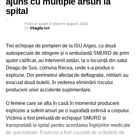
ajuns cu multiple arsuri la
spital
Publicat
acum 2 zile
pe
6 august 2026
De
Obagila Ion
Trei echipaje de pompieri de la ISU Argeș, cu două
autospeciale de stingere și o ambulanță SMURD de prim
ajutor calificat, au intervenit astăzi, la o locuință din satul
Deagu de Sus, comuna Recea, unde s-a produs o
explozie. Din perimetrul afectat de deflagrație, militarii au
evacuat două butelii, în vederea eliminării riscului
producerii unor accidente suplimentare.
O femeie care se afla în casă în momentul producerii
exploziei a suferit arsuri pe o suprafață extinsă a corpului.
Victima a fost preluată de echipajul SMURD și
transportată la spital pentru acordarea îngrijirilor medicale
de specialitate. Explozia a fost cauzată de scăpările de