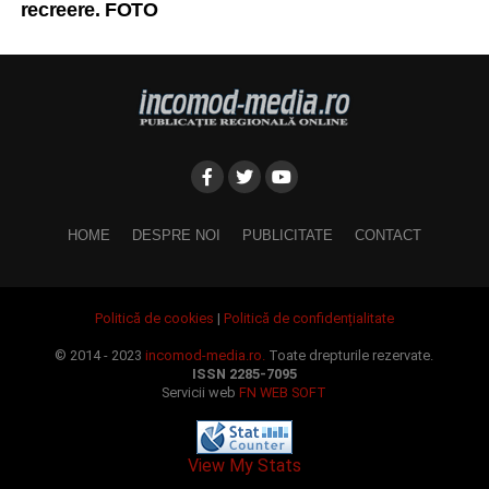
recreere. FOTO
HOME
DESPRE NOI
PUBLICITATE
CONTACT
Politică de cookies
|
Politică de confidențialitate
© 2014 - 2023
incomod-media.ro.
Toate drepturile rezervate.
ISSN 2285-7095
Servicii web
FN WEB SOFT
View My Stats