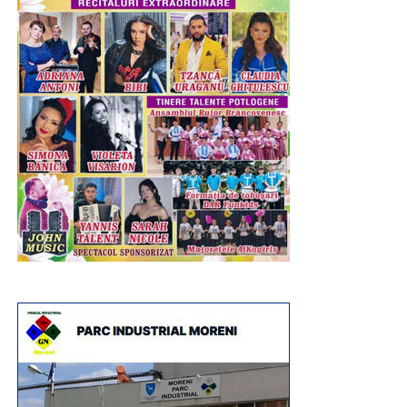
artistică, participanții au realizat, sub îndrumarea
specialiștilor muzeului, motive decorative prin cioplirea
materialului cu dăltițe, experimentând într-un mod sigur și
adaptat vârstei lor procesul artistic.
Entuziasmul, curiozitatea și implicarea copiilor au
transformat fiecare atelier într-o experiență educativă și
recreativă, demonstrând că muzeul poate fi un spațiu al
descoperirii, al creativității și al învățării prin practică.
Programul „Vacanță la muzeu” continuă în zilele
următoare cu noi activități dedicate istoriei și
patrimoniului: „Micii Tipografi”, „O zi din viață în preistorie”,
„De-a dacii și romanii”, „La curtea lui Vlad Țepeș”, „Unirea
pe înțelesul tuturor” și „Hai la târg! – Târgul Moșilor de la
Târgoviște”, oferind copiilor noi oportunități de a învăța
prin joc și experiențe directe.
Urmărește Incomod Media și pe Google News