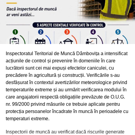
RELATIONATE:
ACTUALITATE
DÂMBOVIŢA
FONDURI
GABRIEL PURCARU
PARC INDUSTRIAL MORENI
Inspectoratul Teritorial de Muncă Dâmbovița a intensificat
URMATOAREA
Corneliu Ștefan – 1 an de mandat la CJ
acțiunile de control și prevenire în domeniile în care
Dâmbovița, 1 an în care s-au inițiat proiecte mari
lucrătorii sunt cei mai expuși efectelor caniculei, cu
precădere în agricultură și construcții. Verificările s-au
NU RATAȚI
desfășurat în contextul avertizărilor meteorologice privind
Poliția Giurgiu angajează personal contractual
temperaturile extreme și au urmărit verificarea modului în
care angajatorii respectă obligațiile prevăzute de O.U.G.
nr. 99/2000 privind măsurile ce trebuie aplicate pentru
protecția persoanelor încadrate în muncă în perioadele cu
temperaturi extreme.
Inspectorii de muncă au verificat dacă riscurile generate