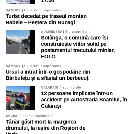
17:00
DÂMBOVIŢA
acum o săptămână
Turist decedat pe traseul montan
Babele – Peștera din Bucegi
ADMINISTRAŢIE
acum 5 zile
Șotânga, o comună care își
construiește viitor solid pe
postamentul trecutului minier.
FOTO
DÂMBOVIŢA
acum o săptămână
Ursul a intrat într-o gospodărie din
Bărbulețu și a sfâșiat un berbecuț
CĂLĂRAŞI
acum 7 zile
12 persoane implicate într-un
accident pe Autostrada Soarelui, în
Călărași
SOCIAL
acum o săptămână
Tânăr găsit mort la marginea
drumului, la ieșire din Roșiori de