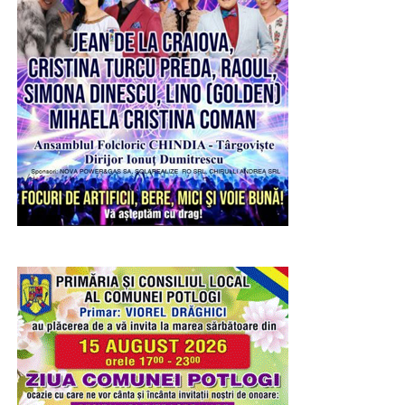
Miercuri, participanții și-au pus imaginația la încercare în
cadrul atelierului „Mozaic din hârtie”, unde au transformat
materiale reutilizabile în lucrări originale. Activitatea a
contribuit la dezvoltarea îndemânării, răbdării, atenției la
detalii și a simțului estetic, încurajând totodată grija față
de mediul înconjurător prin reutilizarea creativă a
materialelor.
RECLAMA
Joi, copiii au pătruns în universul artei prin atelierul „Ghid
de lectură a unei opere de artă – Sculptura”. După o
scurtă prezentare a tehnicilor utilizate în sculptură și a
elementelor care definesc această formă de expresie