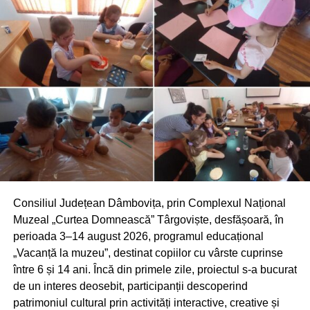
legislația prevede adaptarea programului de lucru sau
întreruperea temporară a activității, în condițiile legii.
În cadrul acțiunilor desfășurate în această săptămână,
inspectorii ITM Dâmbovița au efectuat 24 de controale, în
principal la angajatori din domeniile agriculturii și
construcțiilor. În majoritatea unităților verificate, inspectorii
au constatat că angajatorii au conștientizat importanța
protejării salariaților în perioadele de caniculă, acordând
o atenție deosebită asigurării apei potabile și hidratării
corespunzătoare a lucrătorilor.
Consiliul Județean Dâmbovița, prin Complexul Național
Muzeal „Curtea Domnească” Târgoviște, desfășoară, în
RECLAMA
perioada 3–14 august 2026, programul educațional
„Vacanță la muzeu”, destinat copiilor cu vârste cuprinse
între 6 și 14 ani. Încă din primele zile, proiectul s-a bucurat
de un interes deosebit, participanții descoperind
patrimoniul cultural prin activități interactive, creative și
Marius Lixandru, inspector-șef al ITM Dâmbovița: