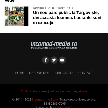
Vede
ADMINISTRAŢIE
acum 7 zile
Un nou parc public la Târgoviște,
din această toamnă. Lucrările sunt
în execuție
HOME
DESPRE NOI
PUBLICITATE
CONTACT
Politică de cookies
|
Politică de confidențialitate
© 2014 - 2023
incomod-media.ro.
Toate drepturile rezervate.
ISSN 2285-7095
Servicii web
FN WEB SOFT