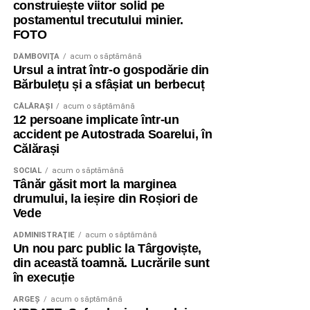
construiește viitor solid pe
postamentul trecutului minier.
FOTO
DÂMBOVIŢA
acum o săptămână
Ursul a intrat într-o gospodărie din
Bărbulețu și a sfâșiat un berbecuț
CĂLĂRAŞI
acum o săptămână
12 persoane implicate într-un
accident pe Autostrada Soarelui, în
Călărași
SOCIAL
acum o săptămână
Tânăr găsit mort la marginea
drumului, la ieșire din Roșiori de
Vede
ADMINISTRAŢIE
acum o săptămână
Un nou parc public la Târgoviște,
din această toamnă. Lucrările sunt
în execuție
ARGEȘ
acum o săptămână