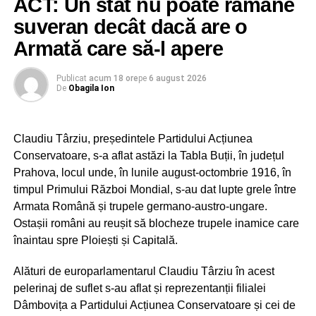
ACT: Un stat nu poate rămâne
APCE
cu ce rezultate concrete vine pentru Uzina Mecanică
suveran decât dacă are o
Mija, Uzina Automecanică Moreni și Uzina de Produse
Armată care să-l apere
Speciale Dragomirești”, precizează reprezentanții PSD
Dâmbovița.
Publicat
acum 18 ore
pe
6 august 2026
De
Obagila Ion
Consideră social democrații din Dâmbovița că Irinel
Darău ar trebui să le răspundă angajaților care își
desfășoară activitatea în cadrul unităților din industria de
Claudiu Târziu, președintele Partidului Acțiunea
apărare la câteva întrebări esențiale:
Conservatoare, s-a aflat astăzi la Tabla Buții, în județul
– Câte contracte finanțate prin Programul SAFE vor
Prahova, locul unde, în lunile august-octombrie 1916, în
ajunge la cele trei uzine?
timpul Primului Război Mondial, s-au dat lupte grele între
– Ce sumă va fi investită efectiv în dezvoltarea lor?
Armata Română și trupele germano-austro-ungare.
– De ce marile contracte ajung la companii străine sau în
Ostașii români au reușit să blocheze trupele inamice care
alte județe, în timp ce industria de apărare dâmbovițeană
înaintau spre Ploiești și Capitală.
este ținută pe margine?
Alături de europarlamentarul Claudiu Târziu în acest
„Realitatea trebuie spusă fără ocolișuri, de când USR
pelerinaj de suflet s-au aflat și reprezentanții filialei
conduce Ministerul Economiei, industria de apărare
Dâmbovița a Partidului Acțiunea Conservatoare și cei de
din Dâmbovița a rămas fără comenzi. La fel de clar