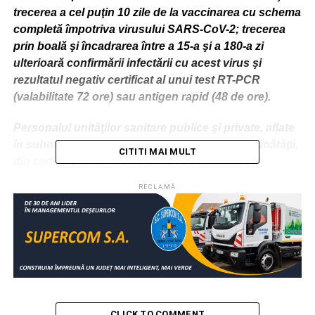
trecerea a cel puţin 10 zile de la vaccinarea cu schema
completă împotriva virusului SARS-CoV-2; trecerea
prin boală şi încadrarea între a 15-a şi a 180-a zi
ulterioară confirmării infectării cu acest virus şi
rezultatul negativ certificat al unui test RT-PCR
(valabilitate 72 ore) sau antigen rapid (48 de ore).
Personalul unităţilor sanitare publice şi private, aflate
în subordinea sau coordonarea Ministerului Sănătăţii,
CITITI MAI MULT
din cadrul Caselor de Asigurări de Sănătate,
Inspectoratului General pentru Situaţii de Urgenţă,
RECLAMĂ
Inspectoratului General de Aviaţie al Ministerului
Afacerilor Interne şi unităţilor subordonate, precum şi
din cadrul laboratoarelor de analize medicale este
obligat să prezinte certificat digital al UE privind
COVID-19.
Personalul unităţilor de asistenţă medicală profilactică
şi curativă şi persoanele fizice care activează ca
CLICK TO COMMENT