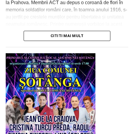
la Prahova. Membrii ACT au depus o coroană de flori în
trebuie spus și că din împrumutul SAFE, care va fi
memoria soldaților români care, în toamna anului 1916, s-
rambursat timp de până la 45 de ani inclusiv din banii
au jertfit pe crestele munților pentru libertatea și unitatea
dâmbovițenilor, județul Dâmbovița nu primește nimic,
neamului românesc. Printre numeroșii vorbitori la acest
nicio comandă, nicio investiție și nicio producție.
ceremonial miltar și religios au susținut alocuțiuni liderul
Datoria rămâne la dâmbovițeni, contractele pleacă în
CITITI MAI MULT
ACT – europarlamentarul Claudiu Târziu și deputatul
altă parte, iar ministrul vine în județ doar pentru
Robert Alecu.
fotografii. Totul, „mulțumită” USR și Guvernului
interimar.
RECLAMA
La Uzina de Produse Speciale Dragomirești exista un
proiect matur, pregătit pentru finanțare, care ar fi adus
tehnologie și producție în județ. Guvernul interimar l-a