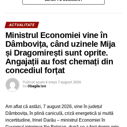
furnizori de servicii medicale, de dispozitive medicale
şi de medicamente este obligat să prezinte certificat
digital al UE privind COVID-19″, ne-a precizat
ACTUALITATE
deputatul PSD Radu Popa.
Ministrul Economiei vine în
Legea se aplică şi autorităţilor, instituţiilor publice şi de
Dâmbovița, când uzinele Mija
interes public, de utilitate publică şi celorlalte unităţi
și Dragomirești sunt oprite.
publice, centrale şi locale, dar și regiilor autonome,
operatorilor economici care îşi desfăşoară activitatea în
Angajații au fost chemați din
clădiri de birouri private cu mai mult de 50 de persoane
concediul forțat
simultan.
Publicat
acum 6 ore
pe
7 august 2026
De
Obagila Ion
RECLAMA
Am aflat că astăzi, 7 august 2026, vine în județul
Dâmbovița, în plină caniculă, criză energetică și multă
incertitudine, Irinel Darău – ministrul Economiei în
Guvernul interimar Ilie Bolojan, după ce a fost demis prin