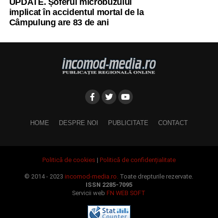
UPDATE. Șoferul microbuzului
implicat în accidentul mortal de la
Câmpulung are 83 de ani
HOME
DESPRE NOI
PUBLICITATE
CONTACT
Politică de cookies
|
Politică de confidențialitate
© 2014 - 2023
incomod-media.ro.
Toate drepturile rezervate.
ISSN 2285-7095
Servicii web
FN WEB SOFT