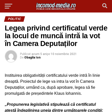
POLITIC
Legea privind certificatul verde
la locul de muncă intră la vot
în Camera Deputaților
Publicat
acum 5 ani
pe
10 noiembrie 2021
De
Obagila Ion
Instituirea obligativității certificatului verde intră în linie
dreaptă. Proiectul de lege va intra la vot în Camera
Deputaților, urmând ca, după aprobare, legea să fie
promulgată de președintele Klaus Iohannis.
„Propunerea legislativă stipulează că certificatul
atestă îndeplinirea uneia dintre următoarele condiţii: