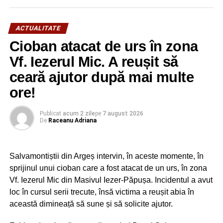
ACTUALITATE
Cioban atacat de urs în zona
Vf. Iezerul Mic. A reușit să
ceară ajutor după mai multe
ore!
Publicat
acum 2 zile
pe
7 august 2026
De
Raceanu Adriana
Salvamontiștii din Argeș intervin, în aceste momente, în
sprijinul unui cioban care a fost atacat de un urs, în zona
Vf. Iezerul Mic din Masivul Iezer-Păpușa. Incidentul a avut
loc în cursul serii trecute, însă victima a reușit abia în
această dimineață să sune și să solicite ajutor.