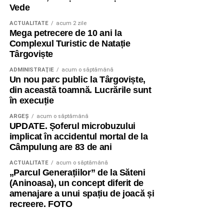
Vede
ACTUALITATE
acum 2 zile
Mega petrecere de 10 ani la
Complexul Turistic de Natație
Târgoviște
ADMINISTRAŢIE
acum o săptămână
Un nou parc public la Târgoviște,
din această toamnă. Lucrările sunt
în execuție
ARGEȘ
acum o săptămână
UPDATE. Șoferul microbuzului
implicat în accidentul mortal de la
Câmpulung are 83 de ani
ACTUALITATE
acum o săptămână
„Parcul Generațiilor” de la Săteni
(Aninoasa), un concept diferit de
amenajare a unui spațiu de joacă și
recreere. FOTO