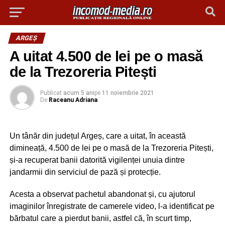
ARGEȘ
A uitat 4.500 de lei pe o masă
de la Trezoreria Pitești
Publicat
acum 5 ani
pe
11 noiembrie 2021
De
Raceanu Adriana
Un tânăr din județul Argeș, care a uitat, în această
dimineață, 4.500 de lei pe o masă de la Trezoreria Pitești,
și-a recuperat banii datorită vigilenței unuia dintre
jandarmii din serviciul de pază și protecție.
Acesta a observat pachetul abandonat și, cu ajutorul
imaginilor înregistrate de camerele video, l-a identificat pe
bărbatul care a pierdut banii, astfel că, în scurt timp,