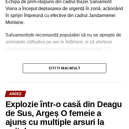
Echipa de prim-răspuns din cadrul Bazei Salvamont
Voina a început deplasarea de urgență în zonă, acționând
în sprijin împreună cu efective din cadrul Jandarmeriei
Montane.
Salvamontiștii recomandă populației să nu se apropie de
animalele sălbatice pe are le întâlnesc și să alerteze
imediat autoritățile prin numărul unic de urgență 112.
Urmărește Incomod Media și pe Google News
CITITI MAI MULT
ARGEȘ
Explozie într-o casă din Deagu
de Sus, Argeș O femeie a
ajuns cu multiple arsuri la