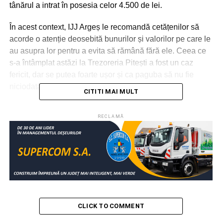
tânărul a intrat în posesia celor 4.500 de lei.
În acest context, IJJ Argeș le recomandă cetățenilor să
acorde o atenție deosebită bunurilor și valorilor pe care le
au asupra lor pentru a evita să rămână fără ele. Ceea ce
s-a întâmplat astăzi la Trezoreria Pitești a fost un caz
fericit, dar se putea foarte ușor și ca paguba să nu fie
niciodată recuperată.
CITITI MAI MULT
RELATIONATE:
ARGEŞ
BANI
JANDARMI
PIERDUT
RECLAMĂ
PITEȘTI
SOCIAL
TREZORERIE
URMATOAREA
Eva, o copilă de 3 ani, din Malu cu Flori, are
nevoie de sprijinul nostru! Nu fiți nepăsători!
NU RATAȚI
Salonul de masaj, doar un paravan pentru
practicarea prostituției
CLICK TO COMMENT