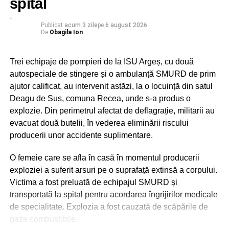
spital
Publicat
acum 3 zile
pe
6 august 2026
De
Obagila Ion
Trei echipaje de pompieri de la ISU Argeș, cu două
autospeciale de stingere și o ambulanță SMURD de prim
ajutor calificat, au intervenit astăzi, la o locuință din satul
Deagu de Sus, comuna Recea, unde s-a produs o
explozie. Din perimetrul afectat de deflagrație, militarii au
evacuat două butelii, în vederea eliminării riscului
producerii unor accidente suplimentare.
O femeie care se afla în casă în momentul producerii
exploziei a suferit arsuri pe o suprafață extinsă a corpului.
Victima a fost preluată de echipajul SMURD și
transportată la spital pentru acordarea îngrijirilor medicale
de specialitate. Explozia a fost cauzată de scăpările de
gaze combustibile.