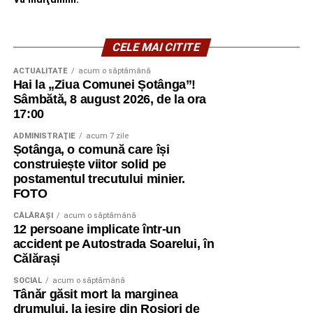
CELE MAI CITITE
ACTUALITATE
acum o săptămână
Hai la „Ziua Comunei Șotânga”!
Sâmbătă, 8 august 2026, de la ora
17:00
ADMINISTRAŢIE
acum 7 zile
Șotânga, o comună care își
construiește viitor solid pe
postamentul trecutului minier.
FOTO
CĂLĂRAŞI
acum o săptămână
12 persoane implicate într-un
accident pe Autostrada Soarelui, în
Călărași
SOCIAL
acum o săptămână
Tânăr găsit mort la marginea
drumului, la ieșire din Roșiori de