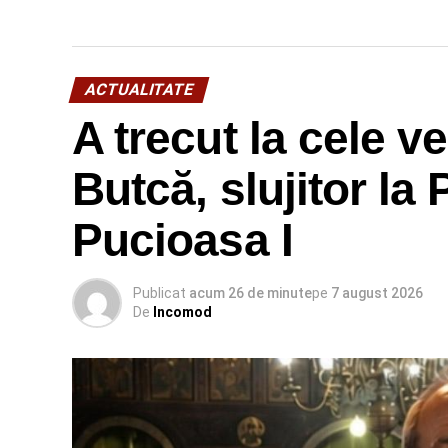
ACTUALITATE
A trecut la cele v
Butcă, slujitor la
Pucioasa I
Publicat
acum 26 de minute
pe
7 august 2026
De
Incomod