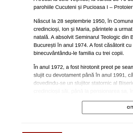
parohiile Cucuteni și Pucioasa I – Protoie
Născut la 28 septembrie 1950, în Comuna G
credincioși, Ion și Maria, părintele a urmat
natală. A absolvit Seminarul Teologic din 
București în anul 1974. A fost căsătorit
binecuvântându-le familia cu trei copii.
În anul 1972, a fost hirotonit preot pe se
slujit cu devotament până în anul 1991, câ
dovedindu-se un slujitor statornic al Biser
credincioșii săi, până la pensionarea sa, î
S-a remarcat prin restaurarea picturii bise
CI
importante lucrări de reabilitare a sfântului
Slujba de înmormântare va fi oficiată în z