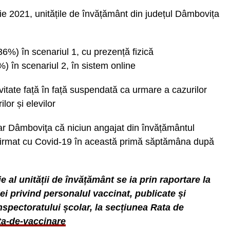
e 2021, unitățile de învățământ din județul Dâmbovița
36%) în scenariul 1, cu prezență fizică
%) în scenariul 2, în sistem online
vitate față în față suspendată ca urmare a cazurilor
or și elevilor
ar Dâmboviţa că niciun angajat din învățământul
onfirmat cu Covid-19 în această primă săptămâna după
e al unității de învățământ se ia prin raportare la
iei privind personalul vaccinat, publicate și
nspectoratului școlar, la secțiunea Rata de
ata-de-vaccinare