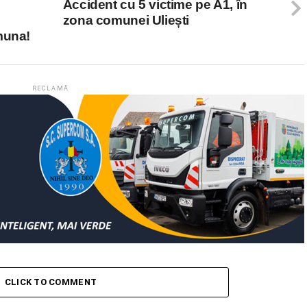
Accident cu 5 victime pe A1, în
zona comunei Uliești
muna!
RECLAMĂ
CLICK TO COMMENT