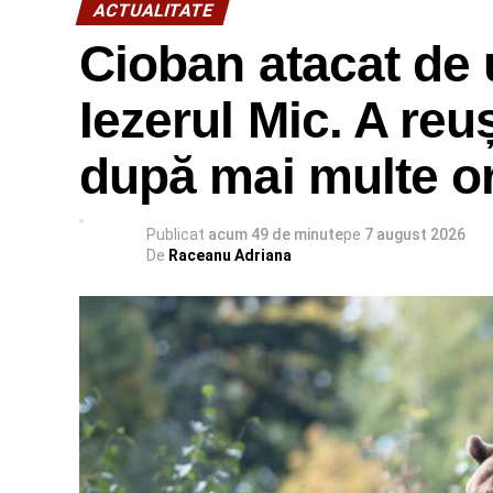
Pucioasa I, ora 12.00, după săvârșirea Sfin
ACTUALITATE
Cioban atacat de 
Iezerul Mic. A reu
după mai multe o
Publicat
acum 49 de minute
pe
7 august 2026
De
Raceanu Adriana
BIROUL DE PRESĂ AL ARHIEPISCOPIE
Urmărește Incomod Media și pe Googl