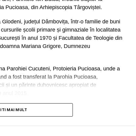
ria Pucioasa, din Arhiepiscopia Târgoviștei.
lodeni, județul Dâmbovița, într-o familie de buni
 cursurile școlii primare și gimnaziale în localitatea
București în anul 1970 și Facultatea de Teologie din
 cu doamna Mariana Grigore, Dumnezeu
ama Parohiei Cucuteni, Protoieria Pucioasa, unde a
nd a fost transferat la Parohia Pucioasa,
icii și un părinte duhovnicesc apropiat de
n anul 2015.
ricii parohiale de la Pucioasa și realizarea unor
TITI MAI MULT
 locaș, resfințit în anul 2004.
iua de sâmbătă, 8 august 2026, în biserica Parohiei