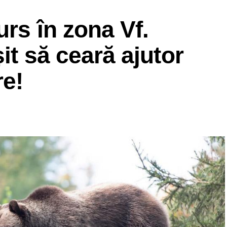
tei Liturghii. Veșnică să-i fie pomenirea!
urs în zona Vf.
RECLAMA
șit să ceară ajutor
re!
I TÂRGOVIȘTEI
e News