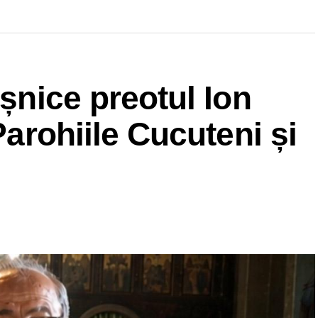
eșnice preotul Ion
 Parohiile Cucuteni și