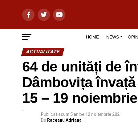
HOME
NEWS
OPIN
ACTUALITATE
64 de unități de î
Dâmbovița învață
15 – 19 noiembrie
Publicat
acum 5 ani
pe
12 noiembrie 2021
De
Raceanu Adriana