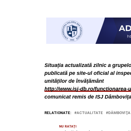
Situația actualizată zilnic a grupelo
publicată pe site-ul oficial al insp
unităților de învățământ
http://www.isj-db.ro/functionarea-
comunicat remis de ISJ Dâmboviţa
RELATIONATE:
ACTUALITATE
DÂMBOVIŢA
NU RATAȚI