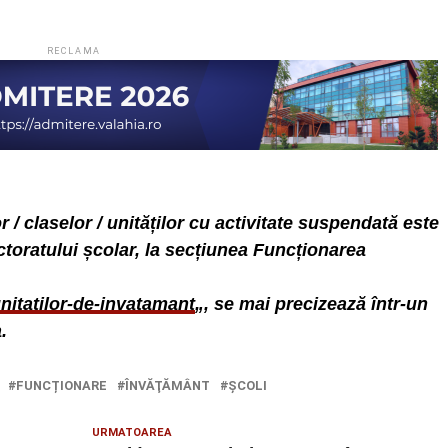
RECLAMA
r / claselor / unităților cu activitate suspendată este
ectoratului școlar, la secțiunea Funcționarea
unitatilor-de-invatamant
„, se mai precizează într-un
.
FUNCȚIONARE
ÎNVĂŢĂMÂNT
ŞCOLI
URMATOAREA