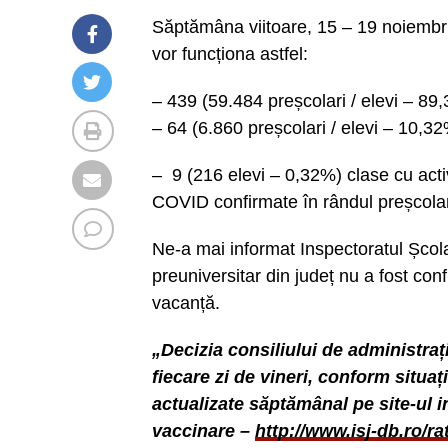
Săptămâna viitoare, 15 – 19 noiembri
vor funcționa astfel:
– 439 (59.484 preșcolari / elevi – 89,
– 64 (6.860 preșcolari / elevi – 10,32
– 9 (216 elevi – 0,32%) clase cu acti
COVID confirmate în rândul preșcolaril
Ne-a mai informat Inspectoratul Școl
preuniversitar din județ nu a fost c
vacanță.
„Decizia consiliului de administrați
fiecare zi de vineri, conform situaț
actualizate săptămânal pe site-ul i
vaccinare –
http://www.isj-db.ro/r