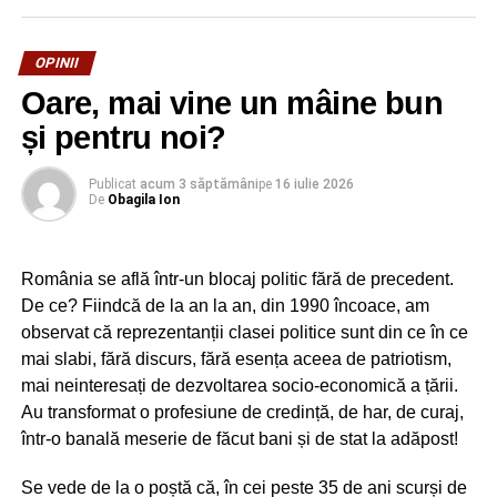
Răspuns: Am văzut aglomerație și am zis să venim și noi.
Trăim între războiul din Ucraina și dezmățul economic din
OPINII
România, dezmăț de tipul scapă cine poate. Dar nu mai
Oare, mai vine un mâine bun
avem pandemie și măști. Totuși, încă se mai infectează cu
și pentru noi?
noul coronavirus vreo 5. 000 de oameni pe zi, iar prin ATI-
uri este aglomerație. Așadar, COVID-ul rânjește după colț.
Publicat
acum 3 săptămâni
pe
16 iulie 2026
Deocamdată, îl putem îneca în benzină scumpă!
De
Obagila Ion
RECLAMA
România se află într-un blocaj politic fără de precedent.
De ce? Fiindcă de la an la an, din 1990 încoace, am
observat că reprezentanții clasei politice sunt din ce în ce
mai slabi, fără discurs, fără esența aceea de patriotism,
mai neinteresați de dezvoltarea socio-economică a țării.
Au transformat o profesiune de credință, de har, de curaj,
Guvernul? Mut. Nu erau pregătiți pentru vremurile astea.
într-o banală meserie de făcut bani și de stat la adăpost!
Ceva mai de bon ton. Ca la noi. Mai de vrăjeală. Au sărit
prețurile în aer și premierul ordonă control la benzinării.
Se vede de la o poștă că, în cei peste 35 de ani scurși de
Uite ce face o știre! Se rostogolește și dă lumea peste