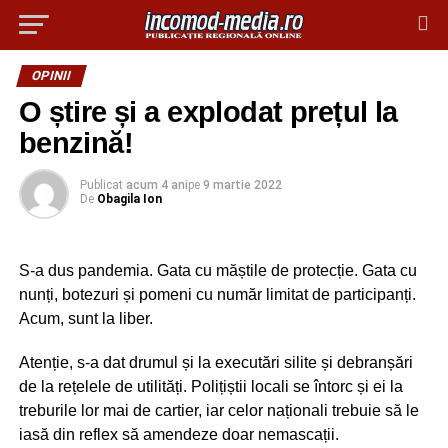
OPINII
O știre și a explodat prețul la
benzină!
Publicat
acum 4 ani
pe
9 martie 2022
De
Obagila Ion
S-a dus pandemia. Gata cu măștile de protecție. Gata cu
nunți, botezuri și pomeni cu număr limitat de participanți.
Acum, sunt la liber.
Atenție, s-a dat drumul și la executări silite și debranșări
de la rețelele de utilități. Polițiștii locali se întorc și ei la
treburile lor mai de cartier, iar celor naționali trebuie să le
iasă din reflex să amendeze doar nemascații.