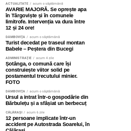
ACTUALITATE
acum o săptămână
AVARIE MAJORĂ. Se oprește apa
în Târgoviște și în comunele
limitrofe. Intervenția va dura între
12 și 24 ore!
DÂMBOVIŢA
acum o săptămână
Turist decedat pe traseul montan
Babele – Peștera din Bucegi
ADMINISTRAŢIE
acum 4 zile
Șotânga, o comună care își
construiește viitor solid pe
postamentul trecutului minier.
FOTO
DÂMBOVIŢA
acum o săptămână
Ursul a intrat într-o gospodărie din
Bărbulețu și a sfâșiat un berbecuț
CĂLĂRAŞI
acum 6 zile
12 persoane implicate într-un
accident pe Autostrada Soarelui, în
Călărași