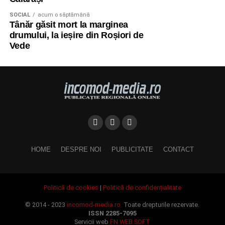
SOCIAL
acum o săptămână
Tânăr găsit mort la marginea
drumului, la ieșire din Roșiori de
Vede
HOME
DESPRE NOI
PUBLICITATE
CONTACT
Politică de cookies
|
Politică de confidențialitate
© 2014 - 2023
incomod-media.ro.
Toate drepturile rezervate.
ISSN 2285-7095
Servicii web
FN WEB SOFT