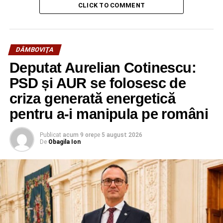
CLICK TO COMMENT
DÂMBOVIŢA
Deputat Aurelian Cotinescu:
PSD și AUR se folosesc de
criza generată energetică
pentru a-i manipula pe români
Publicat
acum 9 ore
pe
5 august 2026
De
Obagila Ion