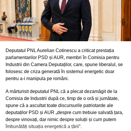
Deputatul PNL Aurelian Cotinescu a criticat prestația
parlamentarilor PSD și AUR, membri în Comisia pentru
Industrii din Camera Deputaților, care, spune liberalul, se
folosesc de criza generată în sistemul energetic doar
pentru a-i manipula pe români.
A mărturisit deputatul PNL că a plecat dezamăgit de la
Comisia de Industrii după ce, timp de o oră și jumătate,
spune că a ascultat toate discursurile patriotarde ale
deputaților PSD și AUR „despre cum trebuie salvată țara,
despre vinovați, dar nimic despre soluții și cum putem
îmbunătăți situația energetică a țării”.