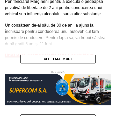
Penitenciarul Mărgineni pentru a executa o pedeapsă
privativă de libertate de 2 ani pentru conducerea unui
vehicul sub influenţa alcoolului sau a altor substanţe.
Un consătean de-al său, de 30 de ani, a ajuns la
închisoare pentru conducerea unui autovehicul fără
permis de conducere. Pentru fapta sa, va trebui să stea
după gratii 5 ani și 11 luni.
Urmărește Incomod Media și pe Google News
CITITI MAI MULT
RELATIONATE:
CONDAMNARE
DÂMBOVIŢA
FEATURED
RECLAMĂ
ÎNCHISOARE
PERMIS
SOCIAL
URMATOAREA
Gabriel Purcaru va fi noul lider al PSD Moreni
NU RATAȚI
Sute de amenzi aplicate și zeci de metri cubi de
lemn confiscați de polițiștii din Dâmbovița