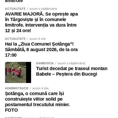
limitrofe
ACTUALITATE
acum o săptămână
AVARIE MAJORĂ. Se oprește apa
în Târgoviște și în comunele
limitrofe. Intervenția va dura între
12 și 24 ore!
ACTUALITATE
acum 6 zile
Hai la „Ziua Comunei Șotânga”!
Sâmbătă, 8 august 2026, de la ora
17:00
DÂMBOVIŢA
acum o săptămână
Turist decedat pe traseul montan
Babele – Peștera din Bucegi
ADMINISTRAŢIE
acum 4 zile
Șotânga, o comună care își
construiește viitor solid pe
postamentul trecutului minier.
FOTO