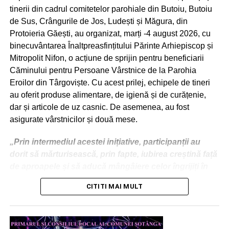
dorește închiderea capacităților de producție energie
tinerii din cadrul comitetelor parohiale din Butoiu, Butoiu
pe cărbune și că există o singură situație, la Govora,
de Sus, Crângurile de Jos, Ludești și Măgura, din
unde cei 100 MW obținuți din cărbune se pot înlocui
Protoieria Găești, au organizat, marți -4 august 2026, cu
cu energie produsă din gaze naturale. Ministerul
binecuvântarea Înaltpreasfințitului Părinte Arhiepiscop și
Energiei a avertizat că, dacă amendamentele trec
Mitropolit Nifon, o acțiune de sprijin pentru beneficiarii
ajungem în situația de a avea PNRR-ul blocat și banii
Căminului pentru Persoane Vârstnice de la Parohia
pierduți din fonduri europene”, a adăugat Aurelian
Eroilor din Târgoviște. Cu acest prilej, echipele de tineri
Cotinescu – deputat PNL de Dâmbovița.
au oferit produse alimentare, de igienă și de curățenie,
dar și articole de uz casnic. De asemenea, au fost
asigurate vârstnicilor și două mese.
RECLAMA
„Prin intermediul acestei inițiative, participanții au
dorit să mărturisească, prin fapte, iubirea creștină față
de aproapele și să aducă mângâiere celor îngrijiți în
cadrul acestui așezământ. Acest demers filantropic
CITITI MAI MULT
A mai precizat parlamentarul că președintele României,
subliniază responsabilitatea comunitară a parohiilor
Nicușor Dan, a transmis că, dacă Legea Decarbonizării
implicate, evidențiind unitatea de slujire și
va trece în forma modificată de PSD, atunci va apela la
solidaritatea eclezială în promovarea faptelor de
toate prerogativele prezidențiale pentru a o bloca și
milostenie”, se precizează într-un comunicat transmis