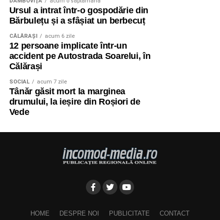
DÂMBOVIŢA
acum o săptămână
Ursul a intrat într-o gospodărie din
Bărbulețu și a sfâșiat un berbecuț
CĂLĂRAŞI
acum 6 zile
12 persoane implicate într-un
accident pe Autostrada Soarelui, în
Călărași
SOCIAL
acum 7 zile
Tânăr găsit mort la marginea
drumului, la ieșire din Roșiori de
Vede
HOME
DESPRE NOI
PUBLICITATE
CONTACT