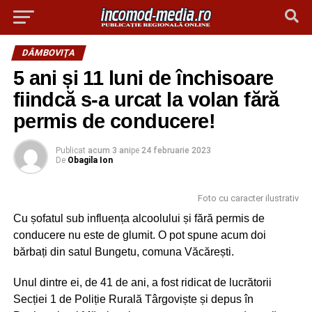
DÂMBOVIŢA
5 ani și 11 luni de închisoare
fiindcă s-a urcat la volan fără
permis de conducere!
Publicat
acum 3 ani
pe
24 februarie 2023
De
Obagila Ion
Foto cu caracter ilustrativ
Cu șofatul sub influența alcoolului și fără permis de
conducere nu este de glumit. O pot spune acum doi
bărbați din satul Bungetu, comuna Văcărești.
Unul dintre ei, de 41 de ani, a fost ridicat de lucrătorii
Secției 1 de Poliție Rurală Târgoviște și depus în