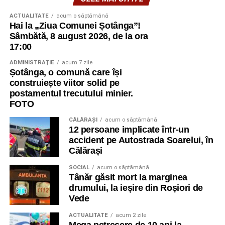
ACTUALITATE
acum o săptămână
Hai la „Ziua Comunei Șotânga”!
Sâmbătă, 8 august 2026, de la ora
17:00
ADMINISTRAŢIE
acum 7 zile
Șotânga, o comună care își
construiește viitor solid pe
postamentul trecutului minier.
FOTO
CĂLĂRAŞI
acum o săptămână
12 persoane implicate într-un
accident pe Autostrada Soarelui, în
Călărași
SOCIAL
acum o săptămână
Tânăr găsit mort la marginea
drumului, la ieșire din Roșiori de
Vede
ACTUALITATE
acum 2 zile