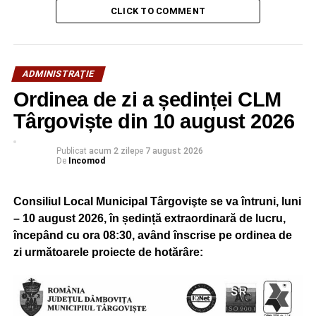
CLICK TO COMMENT
În același program de punere în valoare a atracțiilor
turistice din oraș, municipalitatea are în vedere și Șanțul
și Valul Cetății, pentru care, de asemenea, au fost primite
documentațiile inițiale. Reamintim, totodată, că, în
ADMINISTRAŢIE
prezent, se lucrează la Poarta Dealul Vânătorilor, obiectiv
Ordinea de zi a ședinței CLM
istoric din apropierea Parcului Chindia.
Târgoviște din 10 august 2026
VIDEO
Publicat
acum 2 zile
pe
7 august 2026
De
Incomod
RECLAMA
Consiliul Local Municipal Târgovişte se va întruni, luni
– 10 august 2026, în ședință extraordinară de lucru,
începând cu ora 08:30, având înscrise pe ordinea de
zi următoarele proiecte de hotărâre: