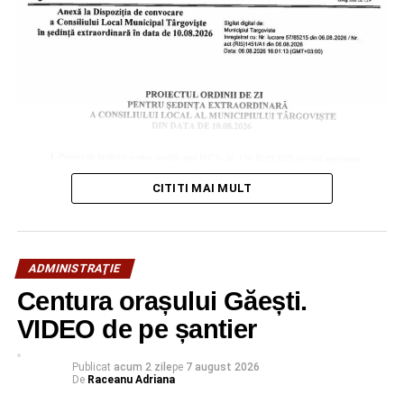
CITITI MAI MULT
ADMINISTRAŢIE
Centura orașului Găești.
VIDEO de pe șantier
Urmărește Incomod Media și pe Google News
Publicat
acum 2 zile
pe
7 august 2026
De
Raceanu Adriana
RELATIONATE:
ADMINISTRAŢIE
DÂMBOVIŢA