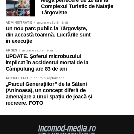
Mega petrecere de 10 ani la
Complexul Turistic de Natație
Târgoviște
ADMINISTRAŢIE
acum o săptămână
Un nou parc public la Târgoviște,
din această toamnă. Lucrările sunt
în execuție
ARGEȘ
acum o săptămână
UPDATE. Șoferul microbuzului
implicat în accidentul mortal de la
Câmpulung are 83 de ani
ACTUALITATE
acum o săptămână
„Parcul Generațiilor” de la Săteni
(Aninoasa), un concept diferit de
amenajare a unui spațiu de joacă și
recreere. FOTO