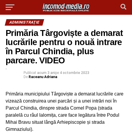
ADMINISTRAŢIE
Primăria Târgoviște a demarat
lucrările pentru o nouă intrare
în Parcul Chindia, plus
parcare. VIDEO
Publicat
acum 3 ani
pe
4 octombrie 2023
De
Raceanu Adriana
Primăria municipiului Târgoviște a demarat lucrările care
vizează construirea unei parcări și a unei intrări noi în
Parcul Chindia, dinspre strada Cornel Popa (strada
paralelă cu râul Ialomița, care face legătura între Podul
Mihai Bravu situat lângă Arhiepiscopie și strada
Gimnaziului).