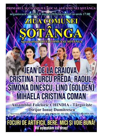
mai fluent și mai sigur”, a precizat președintele
Consiliului Județean Dâmbovița – Corneliu Ștefan.
Centura orașului Găești va măsura 4,5 km și va avea o
bandă pe sens, cu lățimea de 3,50 m. Pe acest traseu va
fi realizat un pasaj modern, care va traversa firul de cale
ferată București – Pitești – Craiova și drumul județean DJ
401A. Conectarea la DN7, București – Pitești, se va face
prin construcția unui sens giratoriu, iar legătura cu DN61
se va realiza printr-o intersecție rotativă.
VIDEO
RECLAMA