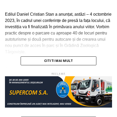
Edilul Daniel Cristian Stan a anunțat, astăzi – 4 octombrie
2023, în cadrul unei conferințe de presă la fața locului, că
investiția va fi finalizată în primăvara anului viitor. Vorbim
practic despre o parcare cu aproape 40 de locuri pentru
autoturisme și două pentru autocare și de crearea unui
nou punct de acces în parc și în Grădină Zoologică
Târgoviște.
CITITI MAI MULT
A mai amintit primarul că și Parcul Chindia va intra într-un
proces de reabilitare și modernizare. Administrația publică
RECLAMĂ
locală a primit deja studiul de fezabilitate, urmează
realizarea proiectului tehnic, semnarea contractului de
finanțare, organizarea licitației pentru desemnarea
constructorului și apoi executarea lucrărilor propriu-zise, o
investiție de peste 40 de milioane de lei – fonduri
europene nerambursabile.