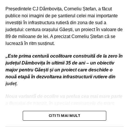
DANIEL CRISTIAN STAN
FEATURED
PARCARE
PARCUL CHINDIA
PMT
Președintele CJ Dâmbovița, Corneliu Ștefan, a făcut
Urmărește Incomod Media și pe Google News
publice noi imagini de pe șantierul celei mai importante
URMATOAREA
S-a urcat la volan fără permis de conducere și s-a
investiții în infrastructura rutieră din zona de sud a
dat peste cap cu mașina!
județului: centura orașului Găești, un proiect în valoare de
89 de milioane de lei. A precizat Corneliu Ștefan că se
NU RATAȚI
15 octombrie 2023: Târg de legume și fructe
lucrează în ritm susținut.
locale la Direcția Agricolă Dâmbovița
„Este prima centură ocolitoare construită de la zero în
județul Dâmbovița în ultimii 35 de ani – un obiectiv
major pentru Găești și un proiect care deschide o
nouă etapă în dezvoltarea infrastructurii rutiere din
județ.
Noua variantă de ocolire va prelua cea mai mare parte
a fluxului de tranzit, în special camioanele de mare
tonaj care sufocă astăzi orașul. Astfel, va fi redusă
CITITI MAI MULT
aglomerația, va crește siguranța rutieră, iar locuitorii și
ceilalți participanți la trafic vor putea circula mai rapid,