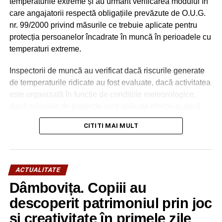
temperaturile extreme și au urmărit verificarea modului în
care angajatorii respectă obligațiile prevăzute de O.U.G.
nr. 99/2000 privind măsurile ce trebuie aplicate pentru
protecția persoanelor încadrate în muncă în perioadele cu
temperaturi extreme.
Inspectorii de muncă au verificat dacă riscurile generate
de temperaturile ridicate au fost evaluate, dacă activitatea
este organizată în funcție de condițiile meteorologice,
dacă măsurile de protecție sunt aplicate efectiv și dacă
lucrătorii au fost informați și instruiți cu privire la riscurile
CITITI MAI MULT
expunerii la caniculă.
Totodată, au fost urmărite măsurile minime obligatorii pe
care angajatorii trebuie să le asigure în perioadele cu
ACTUALITATE
temperaturi extreme:
Dâmbovița. Copiii au
– reducerea intensității efortului fizic,
– alternarea perioadelor de lucru cu pauze în locuri
descoperit patrimoniul prin joc
umbrite sau ventilate,
și creativitate în primele zile