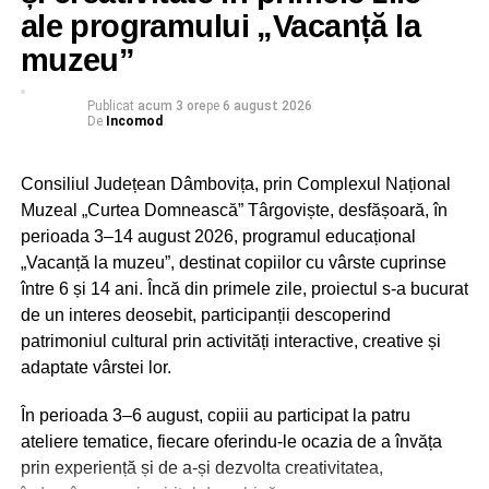
– asigurarea unei cantități de 2-4 litri de apă potabilă
ale programului „Vacanță la
pentru fiecare lucrător pe schimb
muzeu”
– echipamente individuale de protecție adecvate și, acolo
unde natura activității o impune, facilități pentru igiena
personală.
Publicat
acum 3 ore
pe
6 august 2026
De
Incomod
În situațiile în care aceste condiții nu pot fi îndeplinite,
legislația prevede adaptarea programului de lucru sau
Consiliul Județean Dâmbovița, prin Complexul Național
întreruperea temporară a activității, în condițiile legii.
Muzeal „Curtea Domnească” Târgoviște, desfășoară, în
perioada 3–14 august 2026, programul educațional
În cadrul acțiunilor desfășurate în această săptămână,
„Vacanță la muzeu”, destinat copiilor cu vârste cuprinse
inspectorii ITM Dâmbovița au efectuat 24 de controale, în
între 6 și 14 ani. Încă din primele zile, proiectul s-a bucurat
principal la angajatori din domeniile agriculturii și
de un interes deosebit, participanții descoperind
construcțiilor. În majoritatea unităților verificate, inspectorii
patrimoniul cultural prin activități interactive, creative și
au constatat că angajatorii au conștientizat importanța
adaptate vârstei lor.
protejării salariaților în perioadele de caniculă, acordând
o atenție deosebită asigurării apei potabile și hidratării
În perioada 3–6 august, copiii au participat la patru
corespunzătoare a lucrătorilor.
ateliere tematice, fiecare oferindu-le ocazia de a învăța
prin experiență și de a-și dezvolta creativitatea,