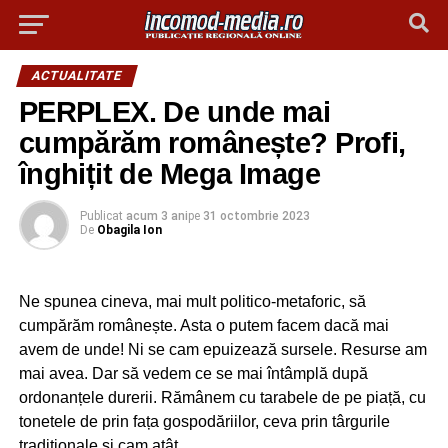
ACTUALITATE
PERPLEX. De unde mai
cumpărăm românește? Profi,
înghițit de Mega Image
Publicat
acum 3 ani
pe
31 octombrie 2023
De
Obagila Ion
Ne spunea cineva, mai mult politico-metaforic, să
cumpărăm românește. Asta o putem facem dacă mai
avem de unde! Ni se cam epuizează sursele. Resurse am
mai avea. Dar să vedem ce se mai întâmplă după
ordonanțele durerii. Rămânem cu tarabele de pe piață, cu
tonetele de prin fața gospodăriilor, ceva prin târgurile
tradiționale și cam atât.