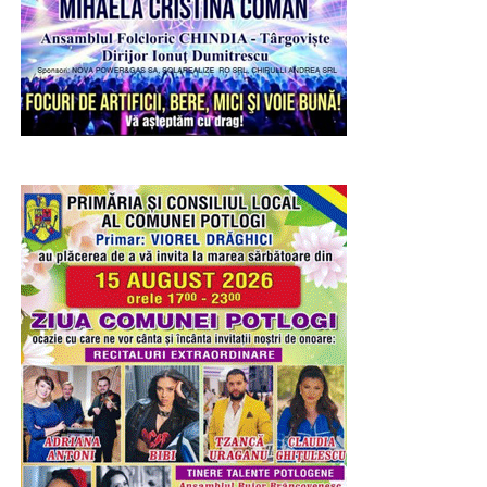
detalii și a simțului estetic, încurajând totodată grija față
de mediul înconjurător prin reutilizarea creativă a
materialelor.
RECLAMA
Joi, copiii au pătruns în universul artei prin atelierul „Ghid
de lectură a unei opere de artă – Sculptura”. După o
scurtă prezentare a tehnicilor utilizate în sculptură și a
elementelor care definesc această formă de expresie
artistică, participanții au realizat, sub îndrumarea
specialiștilor muzeului, motive decorative prin cioplirea
materialului cu dăltițe, experimentând într-un mod sigur și
adaptat vârstei lor procesul artistic.