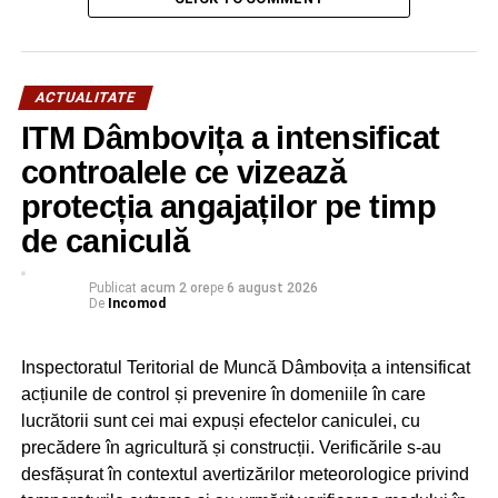
NU RATAȚI
Târgoviște: Clădirea unde au fost judecați soții
Ceaușescu se închide pentru restaurare
ACTUALITATE
ITM Dâmbovița a intensificat
controalele ce vizează
protecția angajaților pe timp
de caniculă
Publicat
acum 2 ore
pe
6 august 2026
De
Incomod
Inspectoratul Teritorial de Muncă Dâmbovița a intensificat
acțiunile de control și prevenire în domeniile în care
lucrătorii sunt cei mai expuși efectelor caniculei, cu
precădere în agricultură și construcții. Verificările s-au
desfășurat în contextul avertizărilor meteorologice privind