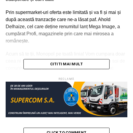
Prin supermarket-uri oferta este limitată și va fi și mai și
după această tranzacție care ne-a lăsat paf. Ahold
Delhaize, cel care deține renumitul lanț Mega Image, a
cumpărat Profi, magazinele prin care mai mirosea a
românește.
Acum să te ții. Monopol pe toată linia! Vom cumpara doar
ceea ni se oferă. Calitate. Preț. Ne întoarcem la un soi de
CITITI MAI MULT
comunism. Unde sunt instituțiile care ar trebui să se
ocupe de treaba asta? Tac? Oare, de ce?
RECLAMĂ
Urmărește Incomod Media și pe Google News
RELATIONATE:
ACTUALITATE
MEGA IMAGE
PERPLEX
PROFI
URMATOAREA
Grădiniță nouă pentru 130 de copii, amenajată din
module Containere FDC
CLICK TO COMMENT