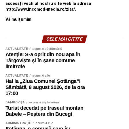
accesaţi vechiul nostru site web la adresa
http://www.incomod-media.ro/ziar/.
Vă mulţumim!
CELE MAI CITITE
ACTUALITATE
acum o săptămână
Atenție! S-a oprit din nou apa în
Târgoviște și în șase comune
limitrofe
ACTUALITATE
acum 6 zile
Hai la „Ziua Comunei Șotânga”!
Sâmbătă, 8 august 2026, de la ora
17:00
DÂMBOVIŢA
acum o săptămână
Turist decedat pe traseul montan
Babele – Peștera din Bucegi
ADMINISTRAŢIE
acum 4 zile
Șotânga, o comună care își