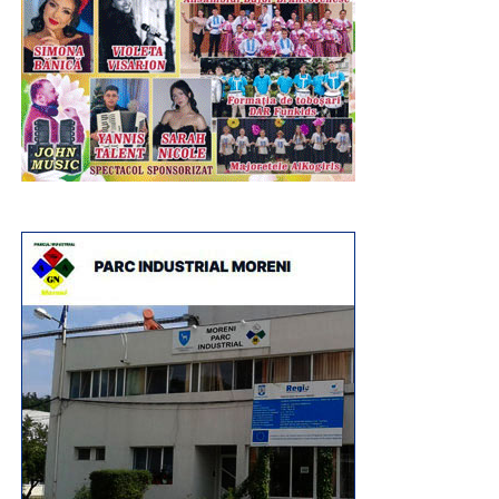
Entuziasmul, curiozitatea și implicarea copiilor au
transformat fiecare atelier într-o experiență educativă și
recreativă, demonstrând că muzeul poate fi un spațiu al
descoperirii, al creativității și al învățării prin practică.
Programul „Vacanță la muzeu” continuă în zilele
următoare cu noi activități dedicate istoriei și
patrimoniului: „Micii Tipografi”, „O zi din viață în preistorie”,
„De-a dacii și romanii”, „La curtea lui Vlad Țepeș”, „Unirea
pe înțelesul tuturor” și „Hai la târg! – Târgul Moșilor de la
Târgoviște”, oferind copiilor noi oportunități de a învăța
prin joc și experiențe directe.
Urmărește Incomod Media și pe Google News
RECLAMA