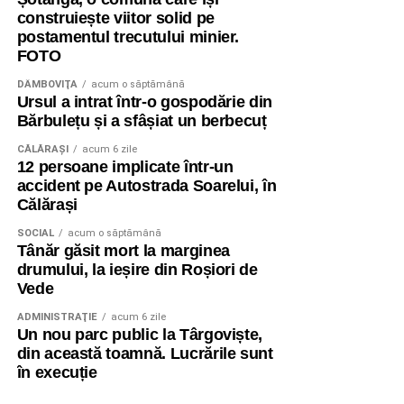
construiește viitor solid pe
postamentul trecutului minier.
FOTO
DÂMBOVIŢA
acum o săptămână
Ursul a intrat într-o gospodărie din
Bărbulețu și a sfâșiat un berbecuț
CĂLĂRAŞI
acum 6 zile
12 persoane implicate într-un
accident pe Autostrada Soarelui, în
Călărași
SOCIAL
acum o săptămână
Tânăr găsit mort la marginea
drumului, la ieșire din Roșiori de
Vede
ADMINISTRAŢIE
acum 6 zile
Un nou parc public la Târgoviște,
din această toamnă. Lucrările sunt
în execuție