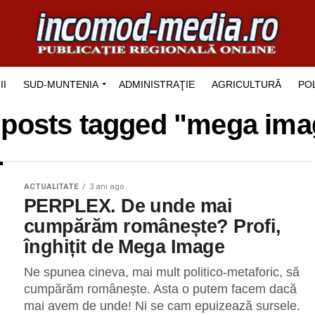
II
SUD-MUNTENIA
ADMINISTRAŢIE
AGRICULTURĂ
POL
l posts tagged "mega ima
ACTUALITATE
3 ani ago
PERPLEX. De unde mai
cumpărăm românește? Profi,
înghițit de Mega Image
Ne spunea cineva, mai mult politico-metaforic, să
cumpărăm românește. Asta o putem facem dacă
mai avem de unde! Ni se cam epuizează sursele.