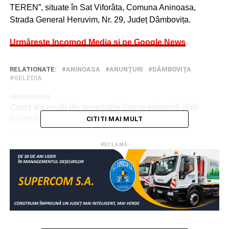
TEREN”, situate în Sat Viforâta, Comuna Aninoasa,
Strada General Heruvim, Nr. 29, Județ Dâmbovița.
Urmărește Incomod Media și pe Google News
RELATIONATE:
ANINOASA
ANUNŢURI
DÂMBOVIŢA
GELEDIA
URMATOAREA
Cinci incendii de vegetație într-o singură zi în
județul Dâmbovița
CITITI MAI MULT
NU RATAȚI
Primarii vor retribuții mai mari și consilieri locali
RECLAMĂ
mai puțini. Ședință ACoR Dâmbovița