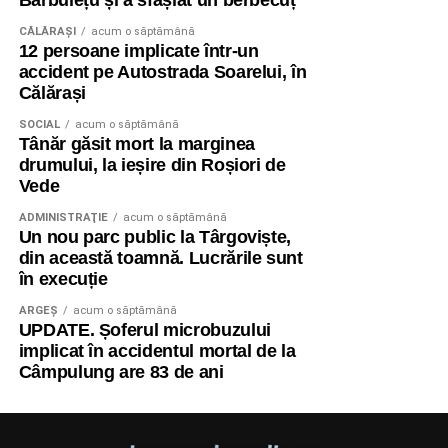
Bărbulețu și a sfâșiat un berbecuț
CĂLĂRAŞI
acum o săptămână
12 persoane implicate într-un
accident pe Autostrada Soarelui, în
Călărași
SOCIAL
acum o săptămână
Tânăr găsit mort la marginea
drumului, la ieșire din Roșiori de
Vede
ADMINISTRAŢIE
acum o săptămână
Un nou parc public la Târgoviște,
din această toamnă. Lucrările sunt
în execuție
ARGEȘ
acum o săptămână
UPDATE. Șoferul microbuzului
implicat în accidentul mortal de la
Câmpulung are 83 de ani