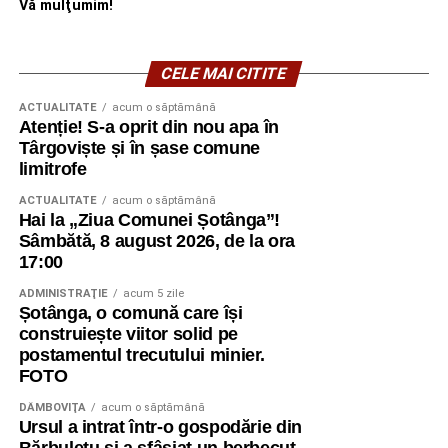
Vă mulţumim!
CELE MAI CITITE
ACTUALITATE
acum o săptămână
Atenție! S-a oprit din nou apa în
Târgoviște și în șase comune
limitrofe
ACTUALITATE
acum o săptămână
Hai la „Ziua Comunei Șotânga”!
Sâmbătă, 8 august 2026, de la ora
17:00
ADMINISTRAŢIE
acum 5 zile
Șotânga, o comună care își
construiește viitor solid pe
postamentul trecutului minier.
FOTO
DÂMBOVIŢA
acum o săptămână
Ursul a intrat într-o gospodărie din