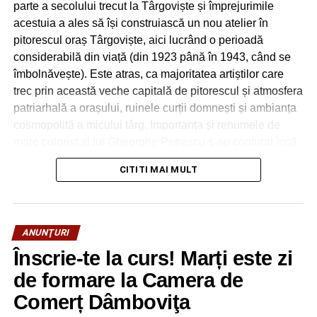
parte a secolului trecut la Târgoviște și împrejurimile
acestuia a ales să își construiască un nou atelier în
pitorescul oraș Târgoviște, aici lucrând o perioadă
considerabilă din viață (din 1923 până în 1943, când se
îmbolnăvește). Este atras, ca majoritatea artiștilor care
trec prin această veche capitală de pitorescul și atmosfera
patriarhală a orașului, ruinele curții domnești și ambianța
cosmopolită a micului târg. Importanța și renumele de
mare colorist al lui Gheorghe Petrașcu s-au conturat încă
din timpul vieții, fiind cunoscut faptul că în perioada
CITITI MAI MULT
târgovișteană, de altfel cea mai fertilă din punctul de
vedere al creației, a atins cel mai înalt grad de execuție,
plasticitate și expresie, reprezentând maturitatea artistică
a pictorului. Talentul, consecvența, înalta măiestrie și
ANUNŢURI
preocupare pentru cercetarea culorii vor duce neîntârziat
Înscrie-te la curs! Marți este zi
la recunoașterea meritelor artistice de către Academia
de formare la Camera de
Română care, la 1 iunie 1936, îl alege membru, acesta
fiind primul pictor român academician. Astfel, prin numele
Comerț Dâmboviţa
artistului pe care îl poartă, Bienala Națională de Artă