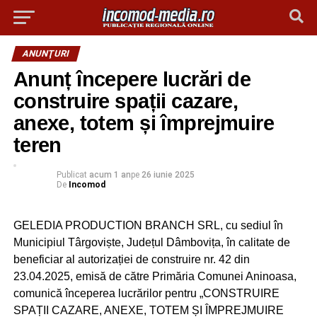
ANUNŢURI
Anunț începere lucrări de
construire spații cazare,
anexe, totem și împrejmuire
teren
Publicat
acum 1 an
pe
26 iunie 2025
De
Incomod
GELEDIA PRODUCTION BRANCH SRL, cu sediul în
Municipiul Târgoviște, Județul Dâmbovița, în calitate de
beneficiar al autorizației de construire nr. 42 din
23.04.2025, emisă de către Primăria Comunei Aninoasa,
comunică începerea lucrărilor pentru „CONSTRUIRE
SPAȚII CAZARE, ANEXE, TOTEM ȘI ÎMPREJMUIRE