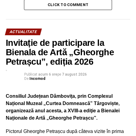
CLICK TO COMMENT
ACTUALITATE
Invitație de participare la
Bienala de Artă „Gheorghe
Petrașcu”, ediția 2026
Publicat
acum 6 ore
pe
7 august 2026
De
Incomod
Consiliul Județean Dâmbovița, prin Complexul
Național Muzeal „Curtea Domnească” Târgoviște,
organizează anul acesta, a XVIII-a ediţie a Bienalei
Naționale de Artă „Gheorghe Petrașcu”.
Pictorul Gheorghe Petrașcu după câteva vizite în prima