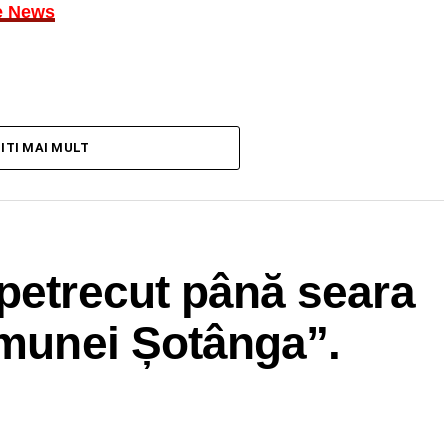
e News
TITI MAI MULT
petrecut până seara
omunei Șotânga”.