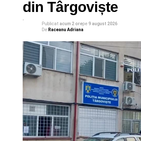
din Târgoviște
Publicat
acum 2 ore
pe
9 august 2026
De
Raceanu Adriana