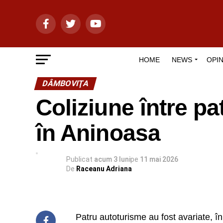
HOME
NEWS
OPIN
DÂMBOVIŢA
Coliziune între p
în Aninoasa
Publicat
acum 3 luni
pe
11 mai 2026
De
Raceanu Adriana
Patru autoturisme au fost avariate, î