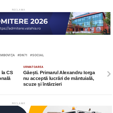
RECLAMA
MBOVIŢA
DN71
SOCIAL
URMATOAREA
 la CS
Găești. Primarul Alexandru Iorga
onală
nu acceptă lucrări de mântuială,
scuze și întârzieri
RECLAMĂ