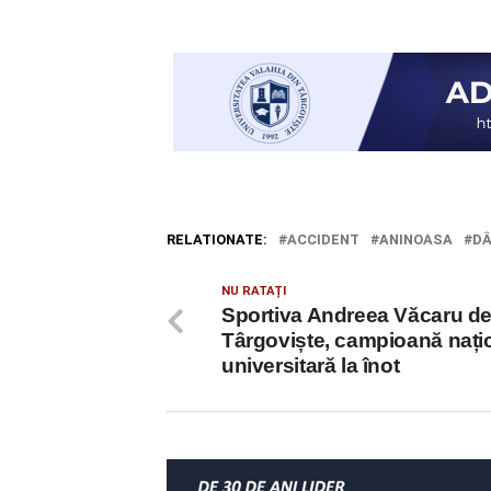
RELATIONATE:
ACCIDENT
ANINOASA
DÂ
NU RATAȚI
Sportiva Andreea Văcaru de
Târgoviște, campioană nați
universitară la înot