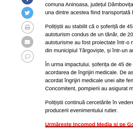
comuna Aninoasa, județul Dâmbovița
una dintre acestea fiind transportată l
Polițiștii au stabilit că o șoferiță de
autoturism condus de un tânăr, de 20
autoturisme au fost proiectate într-o 
din municipiul Târgoviște, și într-un 
În urma impactului, șoferița de 45 de a
acordarea de îngrijiri medicale. De 
acordat îngrijiri medicale unei alte fem
Concomitent, pompierii au asigurat mă
Polițiștii continuă cercetările în veder
producerii evenimentului rutier.
Urmărește Incomod Media și pe G