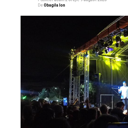
De
Obagila Ion