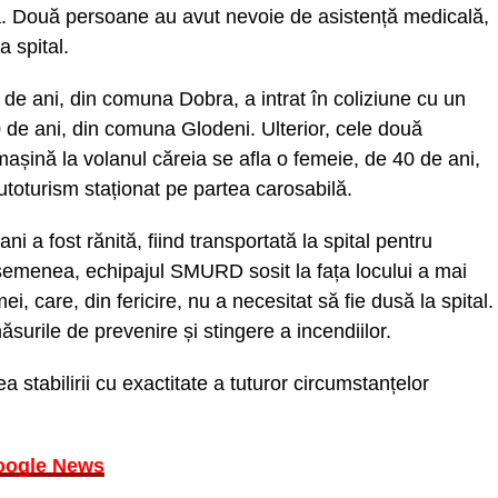
. Două persoane au avut nevoie de asistență medicală,
a spital.
 45 de ani, din comuna Dobra, a intrat în coliziune cu un
 de ani, din comuna Glodeni. Ulterior, cele două
mașină la volanul căreia se afla o femeie, de 40 de ani,
autoturism staționat pe partea carosabilă.
ni a fost rănită, fiind transportată la spital pentru
asemenea, echipajul SMURD sosit la fața locului a mai
ei, care, din fericire, nu a necesitat să fie dusă la spital.
surile de prevenire și stingere a incendiilor.
ea stabilirii cu exactitate a tuturor circumstanțelor
oogle News