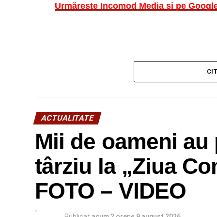
Urmărește Incomod Media și pe Googl
CI
ACTUALITATE
Mii de oameni au 
târziu la „Ziua C
FOTO – VIDEO
Publicat
acum 2 ore
pe
9 august 2026