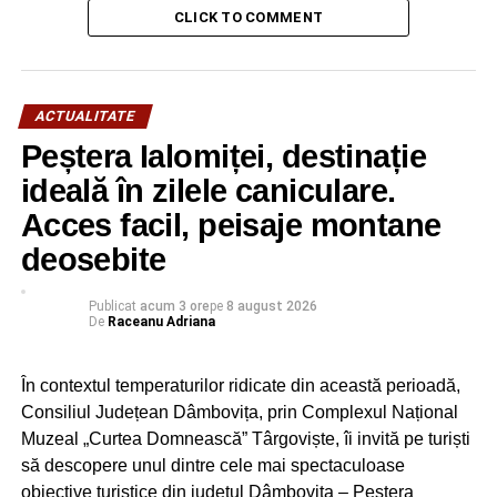
gunoaie și câini pe raza comunei Văcărești, iar noi îi
CLICK TO COMMENT
asigurăm pe acești indivizi rău voitori că îi vom prinde
la fel ca pe niște pești în năvod. Se știu ei care”, a
scris primarul Ionuț Irinel Badea, pe pagina sa de
ACTUALITATE
Facebook.
Peștera Ialomiței, destinație
Urmărește Incomod Media și pe Google News
ideală în zilele caniculare.
Acces facil, peisaje montane
RECLAMA
deosebite
Publicat
acum 3 ore
pe
8 august 2026
De
Raceanu Adriana
În contextul temperaturilor ridicate din această perioadă,
RELATIONATE:
ACTUALITATE
ANIMALE
DÂMBOVIŢA
Consiliul Județean Dâmbovița, prin Complexul Național
FEATURED
GUNOI
IONUȚ IRINEL BADEA
VĂCĂREŞTI
Muzeal „Curtea Domnească” Târgoviște, îi invită pe turiști
URMATOAREA
să descopere unul dintre cele mai spectaculoase
Bărbatul dispărut din Malu cu Flori a fost găsit
obiective turistice din județul Dâmbovița – Peștera