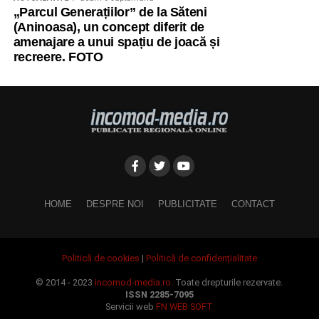
„Parcul Generațiilor” de la Săteni
(Aninoasa), un concept diferit de
amenajare a unui spațiu de joacă și
recreere. FOTO
HOME
DESPRE NOI
PUBLICITATE
CONTACT
Politică de cookies
|
Politică de confidențialitate
© 2014 - 2023
incomod-media.ro.
Toate drepturile rezervate.
ISSN 2285-7095
Servicii web
FN WEB SOFT