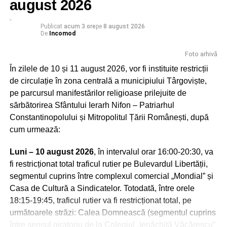
august 2026
Publicat
acum 3 ore
pe
8 august 2026
De
Incomod
Foto arhivă
În zilele de 10 și 11 august 2026, vor fi instituite restricții
Peştera Ialomiţei este situată în localitatea Moroeni,
de circulație în zona centrală a municipiului Târgoviște,
judetul Dâmboviţa, pe versantul drept al Cheilor Ialomiţei,
pe parcursul manifestărilor religioase prilejuite de
la o altitudine de 1.660 m, scobită în calcarele jurasice ale
sărbătorirea Sfântului Ierarh Nifon – Patriarhul
Muntelui Bătrâna. Numele acesteia vine de la râul
Constantinopolului și Mitropolitul Țării Românești, după
Ialomiţa, care izvorăşte la 10 km distanţă din circul glaciar
cum urmează:
numit Obârşia Ialomiţei, situată sub Vârful Găvanele
(2.479 m), aflat la 600 m de Vârful Omu şi la o distanţă
Luni – 10 august 2026
, în intervalul orar 16:00-20:30, va
mai mică de Vârful Ocolit, numit şi Bucura Dumbravă.
fi restricționat total traficul rutier pe Bulevardul Libertății,
segmentul cuprins între complexul comercial „Mondial” și
Încărcătura deosebită a acestor locuri i-a atras de-a lungul
Casa de Cultură a Sindicatelor. Totodată, între orele
timpului atât pe daci, cât şi pe primii creştini, călugării,
18:15-19:45, traficul rutier va fi restricționat total, pe
care se aflau în căutarea însingurării şi a unui loc de
următoarele străzi: Calea Domnească (segmentul cuprins
rugăciune departe de zgomotul lumii. Se spune că în
între sensul giratoriu de la Colegiul „Ienăchiță Văcărescu”