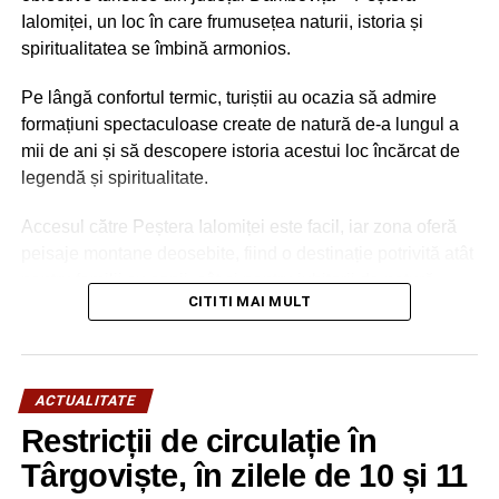
mort într-o fântână de lângă casă
Ialomiței, un loc în care frumusețea naturii, istoria și
NU RATAȚI
spiritualitatea se îmbină armonios.
Ordinea de zi a ședinței CLM Târgoviște din 15
mai 2026
Pe lângă confortul termic, turiștii au ocazia să admire
formațiuni spectaculoase create de natură de-a lungul a
mii de ani și să descopere istoria acestui loc încărcat de
legendă și spiritualitate.
Accesul către Peștera Ialomiței este facil, iar zona oferă
peisaje montane deosebite, fiind o destinație potrivită atât
pentru familii cu copii, cât și pentru iubitorii de natură,
CITITI MAI MULT
drumeție și patrimoniu.
ACTUALITATE
Restricții de circulație în
Târgoviște, în zilele de 10 și 11