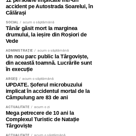
12 persoane implicate într-un
accident pe Autostrada Soarelui, în
Călărași
SOCIAL
acum o săptămână
Tânăr găsit mort la marginea
drumului, la ieșire din Roșiori de
Vede
ADMINISTRAŢIE
acum o săptămână
Un nou parc public la Târgoviște,
din această toamnă. Lucrările sunt
în execuție
ARGEȘ
acum o săptămână
UPDATE. Șoferul microbuzului
implicat în accidentul mortal de la
Câmpulung are 83 de ani
ACTUALITATE
acum o zi
Mega petrecere de 10 ani la
Complexul Turistic de Natație
Târgoviște
ACTUALITATE
acum o săptămână