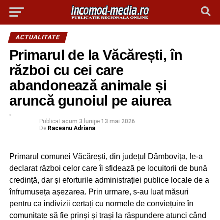
ACTUALITATE
Primarul de la Văcărești, în
război cu cei care
abandonează animale și
aruncă gunoiul pe aiurea
Publicat
acum 3 luni
pe
13 mai 2026
De
Raceanu Adriana
Primarul comunei Văcărești, din județul Dâmbovița, le-a
declarat război celor care îi sfidează pe locuitorii de bună
credință, dar și eforturile administrației publice locale de a
înfrumuseța așezarea. Prin urmare, s-au luat măsuri
pentru ca indivizii certați cu normele de conviețuire în
comunitate să fie prinși și trași la răspundere atunci când