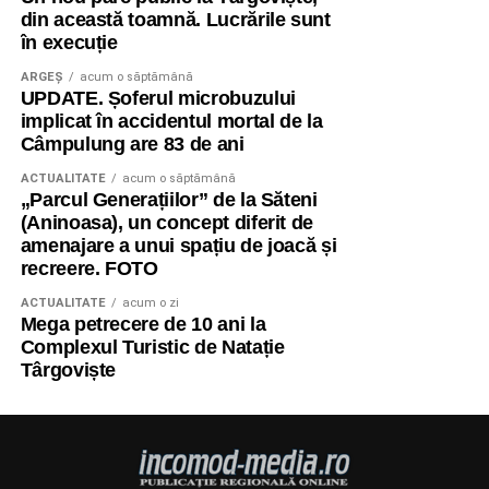
din această toamnă. Lucrările sunt
în execuție
ARGEȘ
acum o săptămână
UPDATE. Șoferul microbuzului
implicat în accidentul mortal de la
Câmpulung are 83 de ani
ACTUALITATE
acum o săptămână
„Parcul Generațiilor” de la Săteni
(Aninoasa), un concept diferit de
amenajare a unui spațiu de joacă și
recreere. FOTO
ACTUALITATE
acum o zi
Mega petrecere de 10 ani la
Complexul Turistic de Natație
Târgoviște