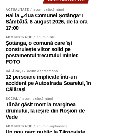
ACTUALITATE
acum o săptămână
Hai la „Ziua Comunei Șotânga”!
Sâmbătă, 8 august 2026, de la ora
17:00
ADMINISTRAŢIE
acum 6 zile
Șotânga, o comună care își
construiește viitor solid pe
postamentul trecutului minier.
FOTO
CĂLĂRAŞI
acum o săptămână
12 persoane implicate într-un
accident pe Autostrada Soarelui, în
Călărași
SOCIAL
acum o săptămână
Tânăr găsit mort la marginea
drumului, la ieșire din Roșiori de
Vede
ADMINISTRAŢIE
acum o săptămână
Un nou parc public la Târgoviște,