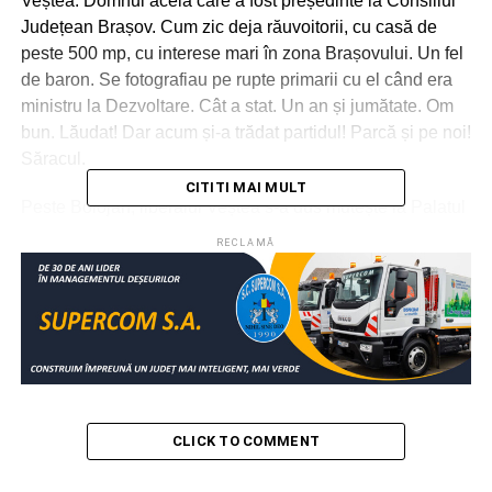
Veștea. Domnul acela care a fost președinte la Consiliul
Județean Brașov. Cum zic deja răuvoitorii, cu casă de
peste 500 mp, cu interese mari în zona Brașovului. Un fel
de baron. Se fotografiau pe rupte primarii cu el când era
ministru la Dezvoltare. Cât a stat. Un an și jumătate. Om
bun. Lăudat! Dar acum și-a trădat partidul! Parcă și pe noi!
Săracul.
CITITI MAI MULT
Peste Bolojan, liberalul Veștea s-a dus mutește la Palatul
Cotroceni și, în miez de noapte, primi mandatul de
RECLAMĂ
premier. Mare minune! Chiar nu se știa de treaba asta?
Nu cred. Despre Tomac, ce să mai spunem? Nimic.
Merită? Ce impresii să mai ai despre omul acesta care
apare în fluvii de interviuri cu ce vrea el să facă pentru
țară, lăcrimează în fața camerelor de filmat, invocă
patriotismul, spune că merge până la capăt și, câteva ore
mai târziu, în zori, la Cotroceni, apare demagogul Tomac
CLICK TO COMMENT
și își predă mandatul. Iepurașul se retrage!