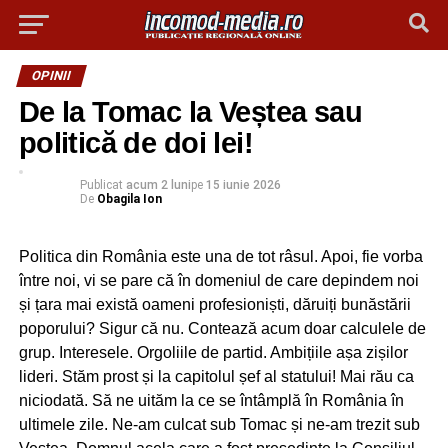
OPINII
De la Tomac la Veștea sau
politică de doi lei!
Publicat
acum 2 luni
pe
15 iunie 2026
De
Obagila Ion
Politica din România este una de tot râsul. Apoi, fie vorba
între noi, vi se pare că în domeniul de care depindem noi
și țara mai există oameni profesioniști, dăruiți bunăstării
poporului? Sigur că nu. Contează acum doar calculele de
grup. Interesele. Orgoliile de partid. Ambițiile așa zișilor
lideri. Stăm prost și la capitolul șef al statului! Mai rău ca
niciodată. Să ne uităm la ce se întâmplă în România în
ultimele zile. Ne-am culcat sub Tomac și ne-am trezit sub