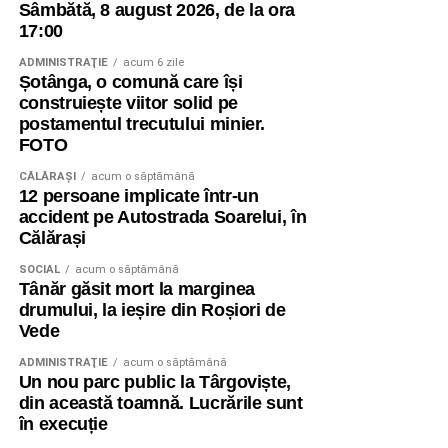
Sâmbătă, 8 august 2026, de la ora
17:00
ADMINISTRAŢIE
acum 6 zile
Șotânga, o comună care își
construiește viitor solid pe
postamentul trecutului minier.
FOTO
CĂLĂRAŞI
acum o săptămână
12 persoane implicate într-un
accident pe Autostrada Soarelui, în
Călărași
SOCIAL
acum o săptămână
Tânăr găsit mort la marginea
drumului, la ieșire din Roșiori de
Vede
ADMINISTRAŢIE
acum o săptămână
Un nou parc public la Târgoviște,
din această toamnă. Lucrările sunt
în execuție