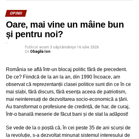
Se joacă de-a guvernarea aleșii noștri! Președintele
Nicușor Dan, ca la piață, dar scenariul a fost bine ticluit,
OPINII
acceptă mandatul de la Tomac și îl cedează lui Veștea.
Oare, mai vine un mâine bun
Invocă niște motivații de doi lei, grăbite, pueril
argumentate, că a atras fonduri europene, că a făcut
și pentru noi?
aeroport la Brașov. Te doare capul!
Publicat
acum 3 săptămâni
pe
16 iulie 2026
„Domnul Adrian Veştea a parcurs toate etapele
De
Obagila Ion
administrative, a fost un primar de succes, a fost un
președinte de consiliu județean de succes, a fost un
România se află într-un blocaj politic fără de precedent.
ministru de succes. E o persoană care a atras fonduri
De ce? Fiindcă de la an la an, din 1990 încoace, am
europene, e o persoană preocupată de dezvoltare, de
observat că reprezentanții clasei politice sunt din ce în ce
exemplu, a dezvoltat aeroportul din Brașov, care este un
mai slabi, fără discurs, fără esența aceea de patriotism,
succes. Este o persoană categoric pro-occidentală, o
mai neinteresați de dezvoltarea socio-economică a țării.
persoană cu valori, o persoană de dialog și, nu în ultimul
Au transformat o profesiune de credință, de har, de curaj,
rând, o persoană care a lucrat mult timp cu bugete și are
într-o banală meserie de făcut bani și de stat la adăpost!
responsabilitatea bugetelor. Deci sunt convins că domnia
sa se va achita cu succes de această sarcină”. Nu zău,
Se vede de la o poștă că, în cei peste 35 de ani scurși de
domnule președinte?! Parcă așa spuneați și de Bolojan și
la revoluție, s-a dezvoltat minunat sistemul interesului de