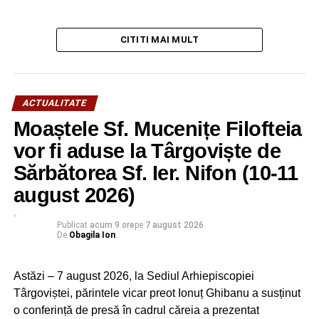
RELATIONATE:
APĂRARE
AURELIAN COTINESCU
DÂMBOVIŢA
DEPUTAT
DRONE
CITITI MAI MULT
URMATOAREA
Competiții sportive sub egida „Iubim Dâmbovița”,
de „Zilele județului”
ACTUALITATE
NU RATAȚI
Moaștele Sf. Mucenițe Filofteia
Gala Rotary Club Târgoviște, o pledoarie pentru
excelență, comunicare, implicare și solidaritate
vor fi aduse la Târgoviște de
Sărbătorea Sf. Ier. Nifon (10-11
august 2026)
Publicat
acum 9 ore
pe
7 august 2026
De
Obagila Ion
Astăzi – 7 august 2026, la Sediul Arhiepiscopiei
Târgoviștei, părintele vicar preot Ionuț Ghibanu a susținut
o conferință de presă în cadrul căreia a prezentat