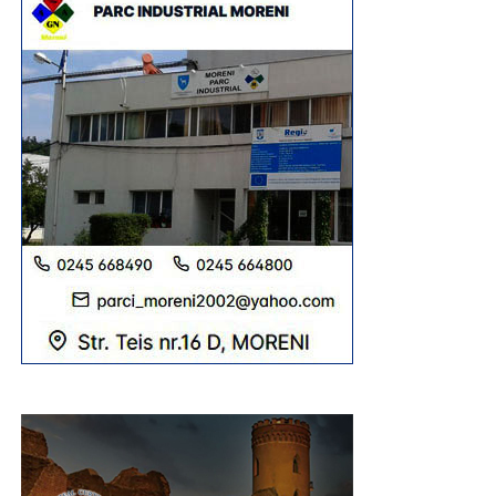
„Celebrările liturgice ale zilei de 10 august se vor
încheia cu Pelerinajul celor peste 4.000 de tineri din
Arhiepiscopia Târgoviștei, care vor străbate centrul