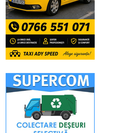
adăugat părintele vicar Ionuț Ghibanu.
Reprezentanții Arhiepiscopiei Târgoviștei se așteaptă ca
la ceremoniile sfinte să participe peste 20.000 de
credincioși, din Eparhie, din județele învecinate, dar și din
alte zone ale țării.
„Sfânta Liturghie va fi săvârșită de către
Înaltpreasfințitul Părinte Arhiepiscop și Mitropolit
Nifon, împreună cu Ierarhii invitați: Înaltpreasfințitul
Părinte Varsanufie – Arhiepiscopul Râmnicului,
Preasfințitul Părinte Visarion – Episcopul Tulcii,
Preasfințitul Părinte Ieronim – Episcopul Daciei Felix
și Preasfințitul Părinte Teofil Trotușanul – Episcop
Vicar al Arhiepiscopiei Romanului și Bacăului.
RECLAMA