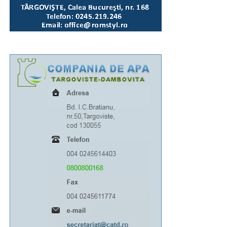
Bacalaureat, precum și unor tineri campioni la diferite
competiții internaționale” a mai spus părintele vicar.
Închinarea la sfintele moaște se va putea face până
seara, târziu, pentru a oferi tuturor credincioșilor
posibilitatea de a participa. Evenimentul religios va fi
transmis în direct pe pagina de Facebook a Arhiepiscopiei
Târgoviștei.