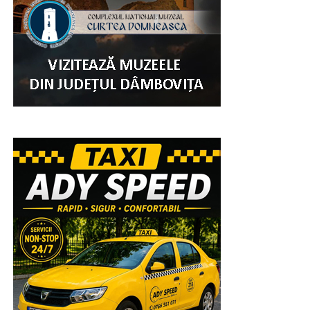
vechi al orașului cu moaștele Sfântului Ierarh Nifon.
Procesiunea se va opri la Mănăstirea Stelea și la
statuia Sfinților Martiri Brâncoveni din fața Primăriei
Municipiului Târgoviște, iar apoi se va întoarce la
Catedrală.
Tinerii pe care îi așteptăm să deschidă sărbătoarea Sf.
Ier. Nifon vor veni de la parohiile din Eparhia noastră,
de la școlile din Târgoviște, din cadrul Asociației
Studenților Creștini Ortodocși din România, de la
Seminarul Teologic „Sf. Ioan Gură de Aur” și de la
Facultatea de Teologie și Științele Educației a
Universității „Valahia”.
Momentul central al sărbătorii se va desfășura marți,
11 august 2026, de la ora 07:00 și va cuprinde Sfânta
Liturghie și pelerinajul la moaștele Sf. Ier. Nifon,
precum și ale Sfintei Mucenițe Filofteia de la Curtea de
Argeș, aduse special pentru această sărbătoare” a