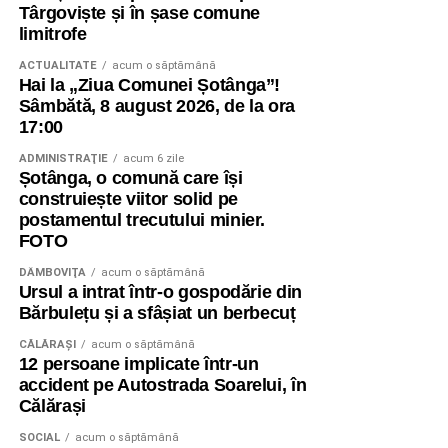
Târgoviște și în șase comune
limitrofe
ACTUALITATE
acum o săptămână
Hai la „Ziua Comunei Șotânga”!
Sâmbătă, 8 august 2026, de la ora
17:00
ADMINISTRAŢIE
acum 6 zile
Șotânga, o comună care își
construiește viitor solid pe
postamentul trecutului minier.
FOTO
DÂMBOVIŢA
acum o săptămână
Ursul a intrat într-o gospodărie din
Bărbulețu și a sfâșiat un berbecuț
CĂLĂRAŞI
acum o săptămână
12 persoane implicate într-un
accident pe Autostrada Soarelui, în
Călărași
SOCIAL
acum o săptămână