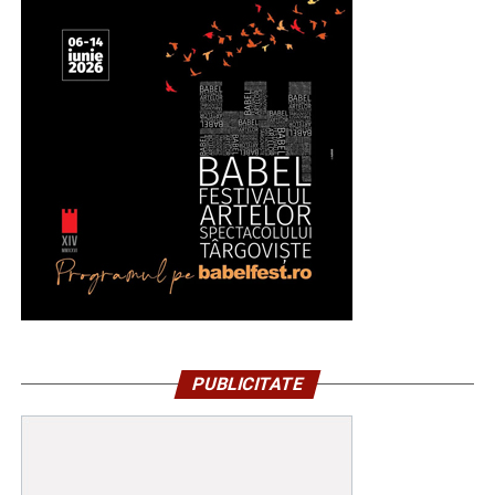
15:00, până marți, 11 august, ora 15:00, iar pe Strada
Revoluției, în ziua de 10 august, între orele 15:00-
21:00. Totodată, marți, 11 august, între orele 06:00-
13:00, Bulevardul Libertății va fi închis total circulației
rutiere.
RECLAMA
Având în vedere toate acestea, îi rog pe toți cei
afectați să manifeste înțelegere, răbdare și
PUBLICITATE
bunăvoință”, a transmis pr. conf. univ. dr. Ionuț
Ghibanu – vicar eparhial al Arhiepiscopiei Târgoviștei.
Urmărește Incomod Media și pe Google News