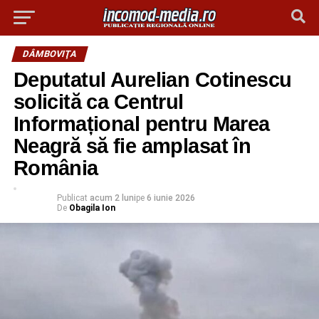
DÂMBOVIŢA
Deputatul Aurelian Cotinescu
solicită ca Centrul
Informațional pentru Marea
Neagră să fie amplasat în
România
Publicat
acum 2 luni
pe
6 iunie 2026
De
Obagila Ion