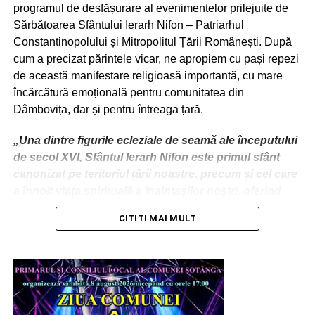
programul de desfășurare al evenimentelor prilejuite de
Sărbătoarea Sfântului Ierarh Nifon – Patriarhul
Constantinopolului și Mitropolitul Țării Românești. După
cum a precizat părintele vicar, ne apropiem cu pași repezi
de această manifestare religioasă importantă, cu mare
încărcătură emoțională pentru comunitatea din
Dâmbovița, dar și pentru întreaga țară.
„Una dintre figurile ecleziale de seamă ale începutului
de secol XVI, Sfântul Ierarh Nifon este primul sfânt
canonizat pe teritoriul țării noastre, precum și cel care
a înnoit viața spirituală a înaintașilor noștri, oferind
premisele marii dezvoltări culturale din deceniile ce au
CITITI MAI MULT
urmat păstoririi sale.
Numele său este strâns legat de utilizarea tiparului, cel
mai nou mijloc de comunicare al acelei epoci, pe care
l-a promovat cu viziune și curaj, precum și de
formarea spirituală a Sf. Voievod Neagoe Basarab,