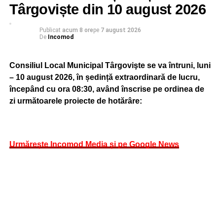
Târgoviște din 10 august 2026
astfel de structură.
Publicat
acum 8 ore
pe
7 august 2026
Un schimb mai eficient de informații și o cooperare
De
Incomod
mai strânsă între aliați înseamnă mai multă securitate
pentru România, pentru regiunea Mării Negre și
Consiliul Local Municipal Târgovişte se va întruni, luni
pentru întregul Flanc Estic al NATO. Consolidarea
– 10 august 2026, în ședință extraordinară de lucru,
prezenței NATO și dezvoltarea unor centre regionale
începând cu ora 08:30, având înscrise pe ordinea de
de analiză și coordonare reprezintă investiții directe în
zi următoarele proiecte de hotărâre:
siguranța cetățenilor noștri și în stabilitatea regiunii”,
a precizat deputatul PNL Aurelian Cotinescu.
Urmărește Incomod Media și pe Google News
RECLAMA
Urmărește Incomod Media și pe Google News