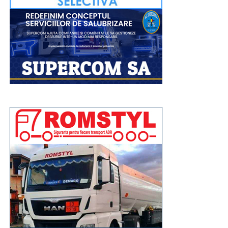
Înaltpreasfinția Sa va lansa, la finalul sfintei slujbe,
volumele recent tipărite de Editura Arhiepiscopiei
Târgoviștei: „Voievozi de la Târgoviște – ctitori de
spiritualitate ortodoxă” și „Mitropolitul Ștefan I al Țării
Românești – promotor al misiunii Bisericii prin
intermediul tiparului”, precum și broșurile din colecția
misionar-educativă dedicată tinerilor: „Familia –
fundament al valorilor Evangheliei lui Hristos” și
„Credință și mărturisire în spațiul virtual”.
După aceea, Chiriarhul nostru va acorda „Diploma de
Excelență Sfântul Ierarh Nifon” și premii elevilor care
au obținut primele locuri la etapa națională a
Olimpiadelor și Concursurilor școlare 2025-2026,
precum și profesorilor lor îndrumători, celor 4 elevi
care au obținut media generală 10 la Examenul de