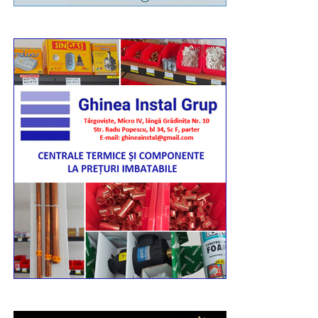
La fel ca și în anii precedenți, la finalul evenimentului de
marți, 11 august, tinerii voluntari din cadrul comitetelor
parohiale vor igieniza, împreună cu angajații Primăriei,
zona Parcului Mitropoliei.
„Așa cum se întâmplă la astfel de manifestări, unii
dintre concetățenii noștri sau cei aflați în tranzit vor fi
temporar afectați de necesarele restricții de circulație.
Astfel, luni, 10 august, între orele 16:00-20:30, traficul
rutier va fi închis total pe Bulevardul Libertății,
segmentul cuprins între complexul „Mondial” și Casa
de Cultură a Sindicatelor. Totodată, între orele 18:15-
19:45, traficul va fi oprit pe Calea Domnească (între
sensul giratoriu de la Colegiul „Ienăchiță Văcărescu”
și Str. Stelea), Str. Stelea și Str. Revoluției. Nu vor
putea fi parcate autoturismele pe Bulevardul Libertății
(segmentul cuprins între complexul „Mondial” și Casa
Sindicatelor), începând cu ziua de luni, 10 august, ora