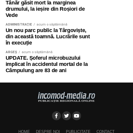
Tânăr găsit mort la marginea
drumului, la ieșire din Roșiori de
Vede
ADMINISTRAŢIE
acum o săptămână
Un nou parc public la Târgoviște,
din această toamnă. Lucrările sunt
în execuție
ARGEȘ
acum o săptămână
UPDATE. Șoferul microbuzului
implicat în accidentul mortal de la
Câmpulung are 83 de ani
HOME
DESPRE NOI
PUBLICITATE
CONTACT