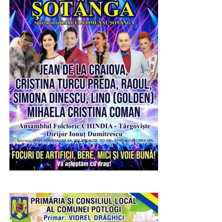
ucenicul său cel mai cunoscut, model peste timp
pentru tineri și pentru cei chemați să conducă
societatea și țara.
Sărbătoarea Sf. Ier. Nifon, care se va desfășura în
zilele de 10 și 11 august 2026, va fi coordonată de
către Înaltpreasfințitul Părinte Mitropolit Nifon,
Arhiepiscopul Târgoviștei și Exarh Patriarhal”, a
precizat părintele vicar al Arhiepiscopiei Târgoviștei,
preotul Ionuț Ghibanu.
Evenimentele vor debuta luni, 10 august, la ora 17:00, cu
slujba Vecerniei, săvârșită pe un podium special
amenajat lângă Catedrala Mitropolitană din Târgoviște.
La finalul sfintei slujbe, IPS Nifon – Arhiepiscopul și
Mitropolitul Târgoviștei va premia elevii care au obținut
primele locuri la etapa județeană a Olimpiadei Naționale
de Religie și a Olimpiadei Naționale Interdisciplinare
„Cultură și spiritualitate românească”, împreună cu