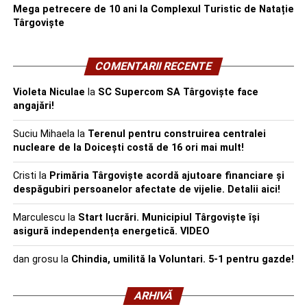
Mega petrecere de 10 ani la Complexul Turistic de Natație
Târgoviște
COMENTARII RECENTE
Violeta Niculae
la
SC Supercom SA Târgoviște face
angajări!
Suciu Mihaela
la
Terenul pentru construirea centralei
nucleare de la Doicești costă de 16 ori mai mult!
Cristi
la
Primăria Târgoviște acordă ajutoare financiare și
despăgubiri persoanelor afectate de vijelie. Detalii aici!
Marculescu
la
Start lucrări. Municipiul Târgoviște își
asigură independența energetică. VIDEO
dan grosu
la
Chindia, umilită la Voluntari. 5-1 pentru gazde!
ARHIVĂ