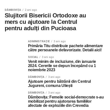
DÂMBOVIŢA
2 ani ago
Slujitorii Bisericii Ortodoxe au
mers cu ajutoare la Centrul
pentru adulți din Pucioasa
ADMINISTRAŢIE
3 ani ago
Primăria Titu distribuie pachete alimentare
către persoanele defavorizate. Detalii aici!
SOCIAL
3 ani ago
Venit minim de incluziune, din ianuarie
2024. Cererile se depun începând cu 1
noiembrie 2023
DÂMBOVIŢA
3 ani ago
Ajutoare pentru bătrânii din Centrul
Jugureni, comuna Uliești
DÂMBOVIŢA
3 ani ago
Dâmbovița: Femeile social-democrate s-au
mobilizat pentru ajutorarea familiilor
afectate de exploziile din Crevedia