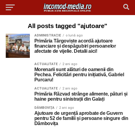
All posts tagged "ajutoare"
ADMINISTRAŢIE
o lună ago
Primăria Târgoviște acordă ajutoare
financiare și despăgubiri persoanelor
afectate de vijelie. Detalii aici!
ACTUALITATE
2 ani ago
Morenarii sunt alături de oamenii din
Pechea. Felicitări pentru inițiativă, Gabriel
Purcaru!
ACTUALITATE
2 ani ago
Primăria Răzvad strânge alimente, pături și
haine pentru sinistrații din Galați
DÂMBOVIŢA
2 ani ago
Ajutoare de urgență aprobate de Guvern
pentru 52 de familii și persoane singure din
Dâmbovița