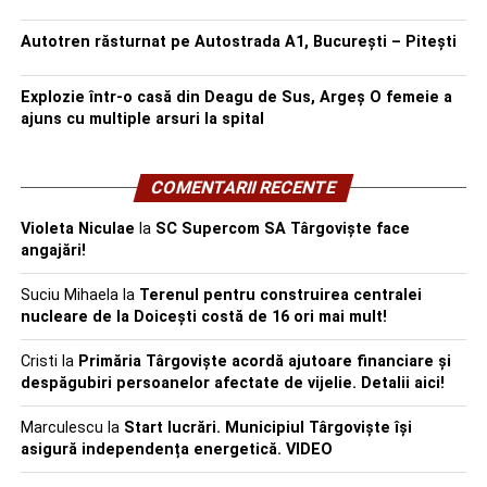
Autotren răsturnat pe Autostrada A1, București – Pitești
Explozie într-o casă din Deagu de Sus, Argeș O femeie a
ajuns cu multiple arsuri la spital
COMENTARII RECENTE
Violeta Niculae
la
SC Supercom SA Târgoviște face
angajări!
Suciu Mihaela
la
Terenul pentru construirea centralei
nucleare de la Doicești costă de 16 ori mai mult!
Cristi
la
Primăria Târgoviște acordă ajutoare financiare și
despăgubiri persoanelor afectate de vijelie. Detalii aici!
Marculescu
la
Start lucrări. Municipiul Târgoviște își
asigură independența energetică. VIDEO